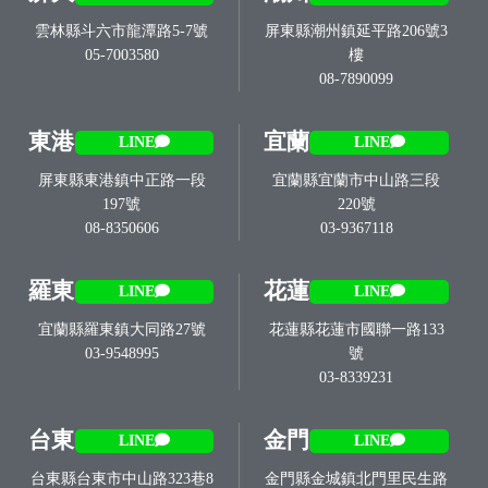
雲林縣斗六市龍潭路5-7號
屏東縣潮州鎮延平路206號3
05-7003580
樓
08-7890099
東港
宜蘭
LINE
LINE
屏東縣東港鎮中正路一段
宜蘭縣宜蘭市中山路三段
197號
220號
08-8350606
03-9367118
羅東
花蓮
LINE
LINE
宜蘭縣羅東鎮大同路27號
花蓮縣花蓮市國聯一路133
03-9548995
號
03-8339231
台東
金門
LINE
LINE
台東縣台東市中山路323巷8
金門縣金城鎮北門里民生路