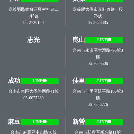
嘉義縣民雄鄉三興村神農二
嘉義縣太保市嘉朴東路一段
街5號
78號
05-2720180
05-3628385
志光
崑山
LINE
台南市永康區大灣路796號3
樓
06-2058506
成功
佳里
LINE
LINE
台南市東區大學路西段41號
台南市佳里區延平路106號3
06-6027289
樓
06-7236776
麻豆
新營
LINE
LINE
台南市麻豆區中山路70號
台南市新營區新進路11號