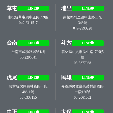
草屯
埔里
LINE
LINE
南投縣草屯鎮中正路699號
南投縣埔里鎮中山路二段
049-2311517
343號
049-2993228
台南
斗六
LINE
LINE
台南市成功路49號1樓
雲林縣斗六市民生路172號5
06-2296641
樓
05-5377088
虎尾
民雄
LINE
LINE
雲林縣虎尾鎮林森路一段
嘉義縣民雄鄉東榮村建國路
488-1號
一段126號
05-6337155
05-2061002
中正
太保
LINE
LINE