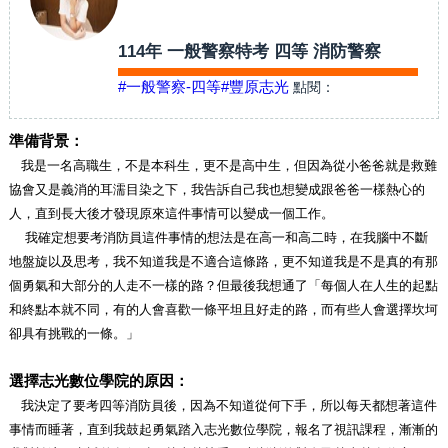
114年 一般警察特考 四等 消防警察
#一般警察-四等
#豐原志光
點閱：
準備背景：
我是一名高職生，不是本科生，更不是高中生，但因為從小爸爸就是救難
協會又是義消的耳濡目染之下，我告訴自己我也想變成跟爸爸一樣熱心的
人，直到長大後才發現原來這件事情可以變成一個工作。
我確定想要考消防員這件事情的想法是在高一和高二時，在我腦中不斷
地盤旋以及思考，我不知道我是不適合這條路，更不知道我是不是真的有那
個勇氣和大部分的人走不一樣的路？但最後我想通了「每個人在人生的起點
和終點本就不同，有的人會喜歡一條平坦且好走的路，而有些人會選擇坎坷
卻具有挑戰的一條。」
選擇志光數位學院的原因：
我決定了要考四等消防員後，因為不知道從何下手，所以每天都想著這件
事情而睡著，直到我鼓起勇氣踏入志光數位學院，報名了視訊課程，漸漸的