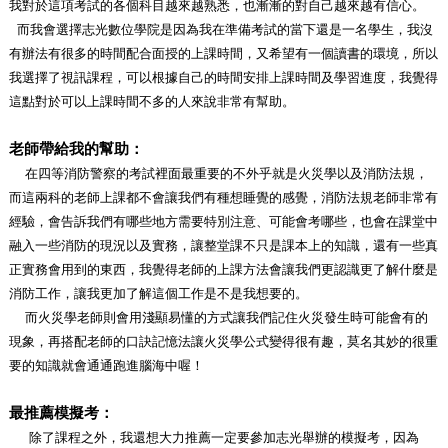
我對於這項考試的各個科目越來越熟悉，也漸漸的對自己越來越有信心。
而我會選擇志光數位學院是因為我在準備考試的當下還是一名學生，我沒
有辦法有很多的時間配合面授的上課時間，又希望有一個讀書的環境，所以
我選擇了視訊課程，可以根據自己的時間安排上課時間及學習進度，我覺得
這點對於可以上課時間不多的人來說非常有幫助。
老師帶給我的幫助：
在四等消防警察的考試裡面最重要的不外乎就是火災學以及消防法規，
而這兩科的老師上課都不會讓我們有種想睡覺的感覺，消防法規老師非常有
經驗，
會告訴我們有哪些地方需要特別注意、可能會考哪些，也會在課堂中
融入一些消防的現況以及實務，讓整堂課不只是課本上的知識，還有一些真
正實務會用到的東西，我覺得老師的上課方法會讓我們更認識更了解什麼是
消防工作
，讓我更加了解這個工作是不是我想要的。
而火災學老師則會用淺顯易懂的方式讓我們記住火災發生時可能會有的
現象，再搭配老師的口訣記憶法讓火災學公式變得很有趣，莫名其妙的很重
要的知識就會通通跑進腦海中喔！
最推薦模擬考：
除了課程之外，我還想大力推薦一定要參加志光舉辦的模擬考，因為