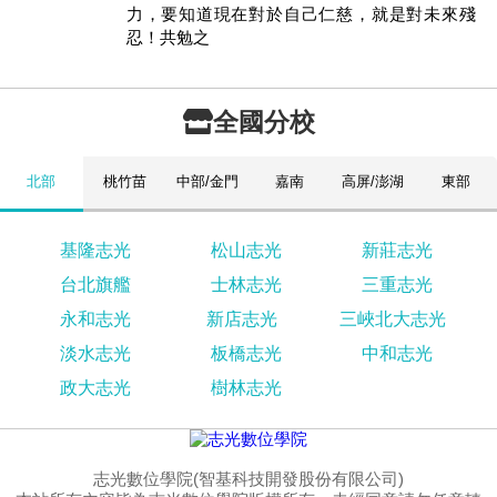
力，要知道現在對於自己仁慈，就是對未來殘
忍！共勉之
全國分校
北部
桃竹苗
中部/金門
嘉南
高屏/澎湖
東部
基隆志光
松山志光
新莊志光
台北旗艦
士林志光
三重志光
永和志光
新店志光
三峽北大志光
淡水志光
板橋志光
中和志光
政大志光
樹林志光
志光數位學院(智基科技開發股份有限公司)