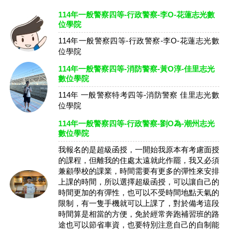
114年一般警察四等-行政警察-李O-花蓮志光數
位學院
114年一般警察四等-行政警察-李O-花蓮志光數
位學院
114年一般警察四等-消防警察-黃O淳-佳里志光
數位學院
114年 一般警察特考四等-消防警察 佳里志光數
位學院
114年一般警察四等-行政警察-劉O為-潮州志光
數位學院
我報名的是超級函授，一開始我原本有考慮面授
的課程，但離我的住處太遠就此作罷，我又必須
兼顧學校的課業，時間需要有更多的彈性來安排
上課的時間，所以選擇超級函授，可以讓自己的
時間更加的有彈性，也可以不受時間地點天氣的
限制，有一隻手機就可以上課了，對於備考這段
時間算是相當的方便，免於經常奔跑補習班的路
途也可以節省車資，也要特別注意自己的自制能