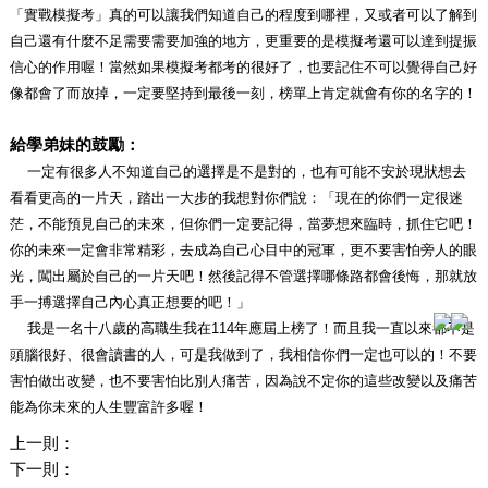
「實戰模擬考」真的可以讓我們知道自己的程度到哪裡，又或者可以了解到
自己還有什麼不足需要需要加強的地方，更重要的是模擬考還可以達到提振
信心的作用喔！當然如果模擬考都考的很好了，也要記住不可以覺得自己好
像都會了而放掉，一定要堅持到最後一刻，榜單上肯定就會有你的名字的！
給學弟妹的鼓勵：
一定有很多人不知道自己的選擇是不是對的，也有可能不安於現狀想去
看看更高的一片天，踏出一大步的我想對你們說：「現在的你們一定很迷
茫，不能預見自己的未來，但你們一定要記得，當夢想來臨時，抓住它吧！
你的未來一定會非常精彩，去成為自己心目中的冠軍，更不要害怕旁人的眼
光，闖出屬於自己的一片天吧！然後記得不管選擇哪條路都會後悔，那就放
手一搏選擇自己內心真正想要的吧！」
我是一名十八歲的高職生我在114年應屆上榜了！而且我一直以來都不是
頭腦很好、很會讀書的人，可是我做到了，我相信你們一定也可以的！不要
害怕做出改變，也不要害怕比別人痛苦，因為說不定你的這些改變以及痛苦
能為你未來的人生豐富許多喔！
上一則：
下一則：