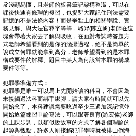
常淺顯易懂，且老師的板書筆記架構整潔，可以在
課後快速有條理的複習，也提醒大家記住刑法需要
記憶的不是法條內容！而是爭點上的相關學說
、實
務見解、與大法官釋字等等，駱羿
(
陳立帆
)
老師在這
塊會帶著大家去了解與吸收，在面對考試時答題方
式老師希望看到的是你的涵攝過程，絕不是簡單的
說成立何罪就能拿到高分，老師希望看到的是本罪
構成要件的解釋、題目中某人為何該當本罪的構成
要件等等。
犯罪學準備方式：
犯罪學是唯一可以馬上先開始讀的科目，不會因為
未接觸過法科而綁手綁腳，請大家有時間就可以先
開始念了，本科建議需要唸過至少三遍加深記憶並
開始逐篇練習申論寫法，可以跟著良育
(
游宏偉
)
老師
的上課步調，以類似說故事的方式了解各個理論的
起源與觀點，許多人剛接觸犯罪學時就被排山倒海