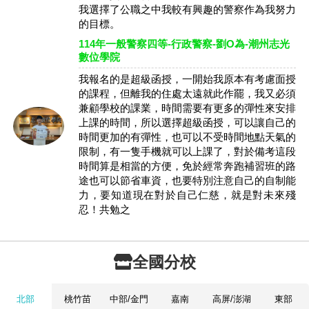
我選擇了公職之中我較有興趣的警察作為我努力
的目標。
114年一般警察四等-行政警察-劉O為-潮州志光
數位學院
我報名的是超級函授，一開始我原本有考慮面授
的課程，但離我的住處太遠就此作罷，我又必須
兼顧學校的課業，時間需要有更多的彈性來安排
上課的時間，所以選擇超級函授，可以讓自己的
時間更加的有彈性，也可以不受時間地點天氣的
限制，有一隻手機就可以上課了，對於備考這段
時間算是相當的方便，免於經常奔跑補習班的路
途也可以節省車資，也要特別注意自己的自制能
力，要知道現在對於自己仁慈，就是對未來殘
忍！共勉之
全國分校
北部
桃竹苗
中部/金門
嘉南
高屏/澎湖
東部