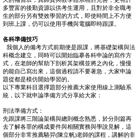
多豐富的後勤資源以供考生運用，且對於非全職考
生的部分另有雙效學習的方式，即使時間上不方便
到班上課，仍可以使用手機與電腦即時跟課。
各科準備技巧
我個人的備考方式前期便是跟課，將基礎架構與法
科概念建立，同時可以開始臨摹各科申論的寫作方
式，在老師的幫助下剖析其架構並將之內化，慢慢
的能自己寫出來，這個過程請不要著急，大家申論
題從都是模仿開始學習的。
以下專業科目選擇題部分推薦大家使用線上測驗系
統，以下就申論準備方式分享給大家：
刑法準備方式：
先跟課將三階論架構與總則概念熟悉，於分則篇再
去了解各罪的構成要件與相關實務與學說見解，這
個部分非常推薦駱羿(陳立帆)老師的課程，講解的非