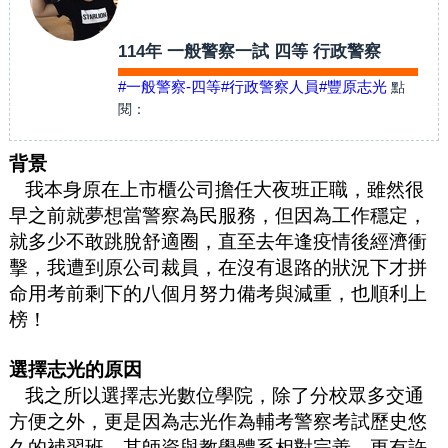
114年 一般警察一試 四等 行政警察
#一般警察-四等
#行政警察人員
#豐原志光
點
閱：
背景
我本身原在上市櫃公司擔任大夜班正職，雖然很
早之前就夢想當警察為民服務，但因為工作穩定，
就多少不敢跳脫舒適圈，直至去年逢疫情後經濟衝
擊，我遭到原公司裁員，在沒有退路的狀況下才拼
命用考前剩下的八個月努力備考與減重，也順利上
榜！
選擇志光的原因
我之所以選擇志光數位學院，除了分校眾多交通
方便之外，更是因為志光作為輔考警察考試歷史悠
久的補習班，其師資與教學體系相對完善，更有許