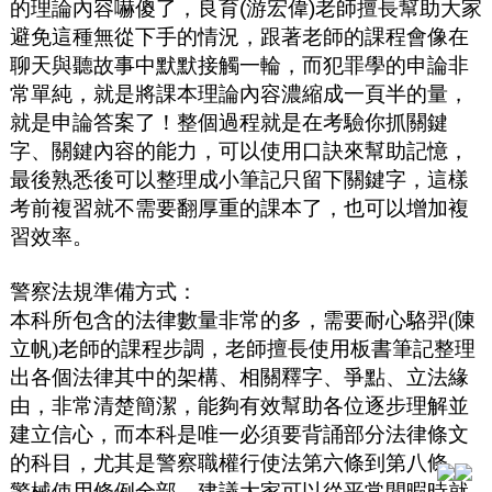
的理論內容嚇傻了，良育
(
游宏偉
)
老師擅長幫助大家
避免這種無從下手的情況，跟著老師的課程會像在
聊天與聽故事中默默接觸一輪，而犯罪學的申論非
常單純，就是將課本理論內容濃縮成一頁半的量，
就是申論答案了！整個過程就是在考驗你抓關鍵
字、關鍵內容的能力，可以使用口訣來幫助記憶，
最後熟悉後可以整理成小筆記只留下關鍵字，這樣
考前複習就不需要翻厚重的課本了，也可以增加複
習效率。
警察法規準備方式：
本科所包含的法律數量非常的多，需要耐心駱羿(陳
立帆)老師的課程步調，老師擅長使用板書筆記整理
出各個法律其中的架構
、相關釋字、爭點、立法緣
由，非常清楚簡潔，能夠有效幫助各位逐步理解並
建立信心，而本科是唯一必須要背誦部分法律條文
的科目，尤其是警察職權行使法第六條到第八條、
警械使用條例全部，建議大家可以從平常閒暇時就