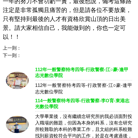
一年的努力不會功虧一簣，最後想說，備考這條路
注定是非常孤獨且痛苦的，但是請各位不要放棄，
只有堅持到最後的人才有資格欣賞山頂的日出美
景。請大家相信自己，我能做到的，你也一定可
以！！
上一則：
下一則：
112年一般警察特考四等-行政警察-江○豪-逢甲
志光數位學院
112年一般警察特考四等-行政警察-江○豪-逢甲
志光數位學院
114一般警察特考四等-行政警察-李O育-東港志
光數位學院
大學畢業後，沒有繼續念研究所的我必須面對投
入職場的難題，但因為本身的科系，沒有念研究
所較難取的本科的專業工作，且文組的科系較難
找到薪資較符合平均的工作，於是在考慮過後，