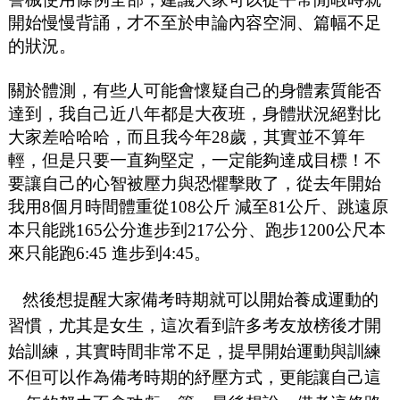
開始慢慢背誦，才不至於申論內容空洞、篇幅不足
的狀況。
關於體測，有些人可能會懷疑自己的身體素質能否
達到，我自己近八年都是大夜班，身體狀況絕對比
大家差哈哈哈，而且我今年28歲，其實並不算年
輕，但是只要一直夠堅定，一定能夠達成目標！不
要讓自己的心智被壓力與恐懼擊敗了，從去年開始
我用8個月時間體重從108公斤 減至81公斤、跳遠原
本只能跳165公分進步到217公分、跑步1200公尺本
來只能跑6:45 進步到4:45。
然後想提醒大家備考時期就可以開始養成運動的
習慣，尤其是女生，這次看到許多考友放榜後才開
始訓練，其實時間非常不足，提早開始運動與訓練
不但可以作為備考時期的紓壓方式，更能讓自己這