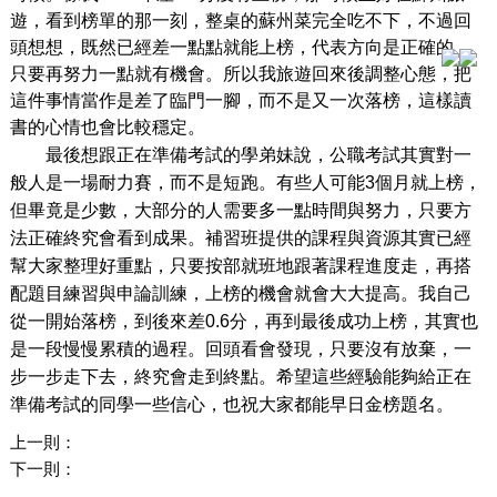
遊，看到榜單的那一刻，整桌的蘇州菜完全吃不下，不過回
頭想想，既然已經差一點點就能上榜，代表方向是正確的，
只要再努力一點就有機會。所以我旅遊回來後調整心態，把
這件事情當作是差了臨門一腳，而不是又一次落榜，這樣讀
書的心情也會比較穩定。
最後想跟正在準備考試的學弟妹說，公職考試其實對一
般人是一場耐力賽，而不是短跑。有些人可能3個月就上榜，
但畢竟是少數，大部分的人需要多一點時間與努力，只要方
法正確終究會看到成果。補習班提供的課程與資源其實已經
幫大家整理好重點，只要按部就班地跟著課程進度走，再搭
配題目練習與申論訓練，上榜的機會就會大大提高。我自己
從一開始落榜，到後來差0.6分，再到最後成功上榜，其實也
是一段慢慢累積的過程。回頭看會發現，只要沒有放棄，一
步一步走下去，終究會走到終點。希望這些經驗能夠給正在
準備考試的同學一些信心，也祝大家都能早日金榜題名。
上一則：
下一則：