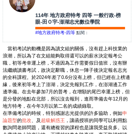
114年 地方政府特考 四等 一般行政-榜
眼-田Ｏ宇-澎湖志光數位學院
#地方政府特考-四等
點閱：
當初考試的動機是因為讀文組的關係，沒有趕上科技業的
浪潮，所以為了在文組能夠取得還可以的薪水決定報考公
職，初等考幸運上榜，不過因為工作需要假日值班，沒有辦
法繼續讀書考試，故決定辭職，休息一陣子後決定報名志光
的全科課程。於2024年差了0.6分沒有上榜，但已經在上榜邊
緣，後來初等考上了澎湖，決定先報到工作，在澎湖邊工作
邊準備。在去年參加7月的普考，在增額的尾巴幸運上榜，但
是分發的地點在北部，所以沒去報到，進而準備去年12月的
地方特考，在今年3月以第二名的成績錄取。
在準備考試的時候，特別感謝志光提供的許多協助，例如
申
論題型
的
批改
、及
超級解惑王
，讓函授班的同學可以利用點
數詢問老師問題，還有總複習的課程也是讓我受益良多。以