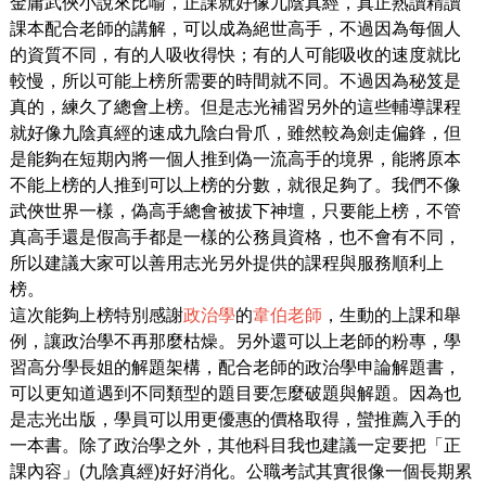
金庸武俠小說來比喻，正課就好像九陰真經，真正熟讀精讀
課本配合老師的講解，可以成為絕世高手，不過因為每個人
的資質不同，有的人吸收得快；有的人可能吸收的速度就比
較慢，所以可能上榜所需要的時間就不同。不過因為秘笈是
真的，練久了總會上榜。但是志光補習另外的這些輔導課程
就好像九陰真經的速成九陰白骨爪，雖然較為劍走偏鋒，但
是能夠在短期內將一個人推到偽一流高手的境界，能將原本
不能上榜的人推到可以上榜的分數，就很足夠了。我們不像
武俠世界一樣，偽高手總會被拔下神壇，只要能上榜，不管
真高手還是假高手都是一樣的公務員資格，也不會有不同，
所以建議大家可以善用志光另外提供的課程與服務順利上
榜。
這次能夠上榜特別感謝
政治學
的
韋伯老師
，生動的上課和舉
例，讓政治學不再那麼枯燥。另外還可以上老師的粉專，學
習高分學長姐的解題架構，配合老師的政治學申論解題書，
可以更知道遇到不同類型的題目要怎麼破題與解題。因為也
是志光出版，學員可以用更優惠的價格取得，蠻推薦入手的
一本書。除了政治學之外，其他科目我也建議一定要把「正
課內容」(九陰真經)好好消化。公職考試其實很像一個長期累