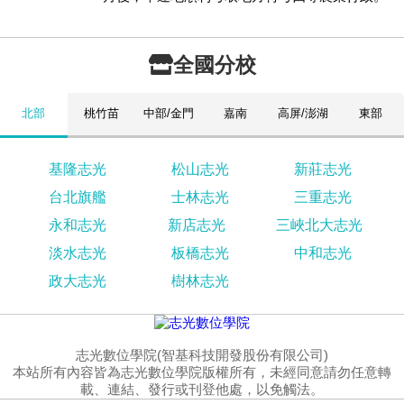
全國分校
北部
桃竹苗
中部/金門
嘉南
高屏/澎湖
東部
基隆志光
松山志光
新莊志光
台北旗艦
士林志光
三重志光
永和志光
新店志光
三峽北大志光
淡水志光
板橋志光
中和志光
政大志光
樹林志光
志光數位學院(智基科技開發股份有限公司)
本站所有內容皆為志光數位學院版權所有，未經同意請勿任意轉
載、連結、發行或刊登他處，以免觸法。