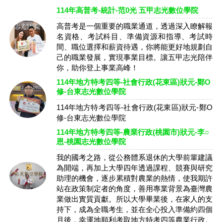
114年高普考-統計-范0光 五甲志光數位學院
高普考是一個重要的職業通道，透過深入瞭解報
名資格、考試科目、準備資源和指導、考試時
間、職位選擇和薪資待遇，你將能更好地規劃自
己的職業發展，實現事業目標。讓五甲志光陪伴
你，助你登上事業高峰！
114年地方特考四等-社會行政(花東區)狀元-鄭O
修-台東志光數位學院
114年地方特考四等-社會行政(花東區)狀元-鄭O
修-台東志光數位學院
114年地方特考四等-農業行政(桃園市)狀元-李○
恩-桃園志光數位學院
我的國考之路，從公務體系退休的大學前輩建議
為開端，再加上大學四年透過課程、競賽與研究
助理的機會，逐步累積對農業的熱情，使我期許
站在政策制定者的角度，善用專業背景為臺灣農
業做出實質貢獻。所以大學畢業後，在家人的支
持下，成為全職考生，並在全心投入準備約四個
月後，幸運地順利考取地方特考四等農業行政。