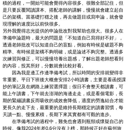
積的過程，一開始可能會覺得內容很多、很難全部記住，但
是只要反覆閱讀課本、搭配老師的講解，慢慢就會建立起自
己的架構。當基礎打穩之後，再去做題目或寫申論，就會發
現理解的速度比以前快很多。
另外我覺得志光提供的申論批改對我幫助也很大。很多人在
準備申論題時，最大的問題是「不知道自己寫得好不好」，
透過老師批改可以知道自己的盲點，例如有時候是破題不夠
精準、有時候是架構不夠明確，或是論述不夠完整。透過多
次練習與修正，可以慢慢培養出題感，了解出題老師想看到
的內容，投其所好，分數就會比較好看。
因為我是邊工作邊準備考試，所以時間的安排就變得非
常重要。平日下班後大概會安排2小時讀書，主要是看函授課
抄的筆記及在網路上練習選擇題；假日不會整天都讀書，可
能上午讀書，下午就去澎湖的海邊走走，或是看個電影，長
期的緊繃讀書反而吸收的成效會降低，適度的勞逸結合才能
更長久的走下去，最重要的是維持長期穩定的讀書習慣，每
天讀一點、慢慢累積，長期下來其實都有可觀的進步。
在準備考試的過程中，難免也會遇到瓶頸或懷疑自己的
時候。像我2024年差0.6分沒有上榜，那時候正好在蘇州旅