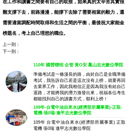
在工作和讀書之間要有自己的取捨，如果真的太辛苦其實很
難支撐下去，前路漫漫，能撐下去除了需要相當的毅力，還
需要適當調配時間取得和生活之間的平衡，最後祝大家能金
榜題名，考上自己理想的職位。
上一則：
下一則：
110年 國營聯招 企管 黃O安 鳳山志光數位學院
準備考試是一條漫長的路，由於自己是全職準備
考試，我告訴自己若是這次沒有上榜，就要再回
去業界工作，因此我相信正是因為我沒有給自己
退路，才能將我的潛力激發出來，祝福各位考生
都能找到自己的讀書方式，順利上榜！
109年-台電中油自來水(經濟部所屬事業)-正取-
電機-張0瑞-逢甲志光數位學院
109年 台電中油自來水(經濟部所屬事業) 正取
電機 張0瑞 逢甲志光數位學院