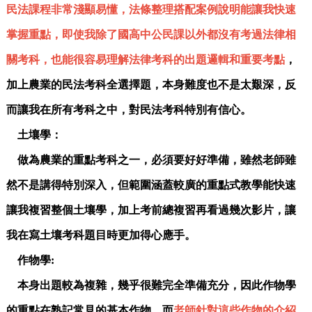
民法課程非常淺顯易懂，法條整理搭配案例說明能讓我快速
掌握重點，即使我除了國高中公民課以外都沒有考過法律相
關考科，也能很容易理解法律考科的出題邏輯和重要考點
，
加上農業的民法考科全選擇題，本身難度也不是太艱深，反
而讓我在所有考科之中，對民法考科特別有信心。
土壤學：
做為農業的重點考科之一，必須要好好準備，雖然老師雖
然不是講得特別深入，但範圍涵蓋較廣的重點式教學能快速
讓我複習整個土壤學，加上考前總複習再看過幾次影片，讓
我在寫土壤考科題目時更加得心應手。
作物學:
本身出題較為複雜，幾乎很難完全準備充分，因此作物學
的重點在熟記常見的基本作物，而
老師針對這些作物的介紹