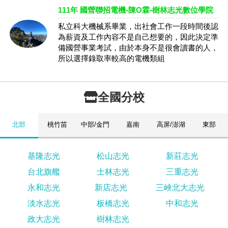
111年 國營聯招電機-陳O霖-樹林志光數位學院
私立科大機械系畢業，出社會工作一段時間後認
為薪資及工作內容不是自己想要的，因此決定準
備國營事業考試，由於本身不是很會讀書的人，
所以選擇錄取率較高的電機類組
全國分校
北部
桃竹苗
中部/金門
嘉南
高屏/澎湖
東部
基隆志光
松山志光
新莊志光
台北旗艦
士林志光
三重志光
永和志光
新店志光
三峽北大志光
淡水志光
板橋志光
中和志光
政大志光
樹林志光