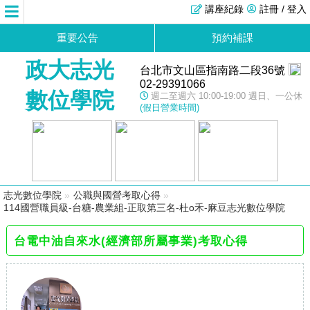
講座紀錄
註冊 / 登入
重要公告
預約補課
政大志光
台北市文山區指南路二段36號
02-29391066
數位學院
週二至週六 10:00-19:00 週日、一公休
(假日營業時間)
志光數位學院
»
公職與國營考取心得
»
114國營職員級-台糖-農業組-正取第三名-杜o禾-麻豆志光數位學院
台電中油自來水(經濟部所屬事業)考取心得