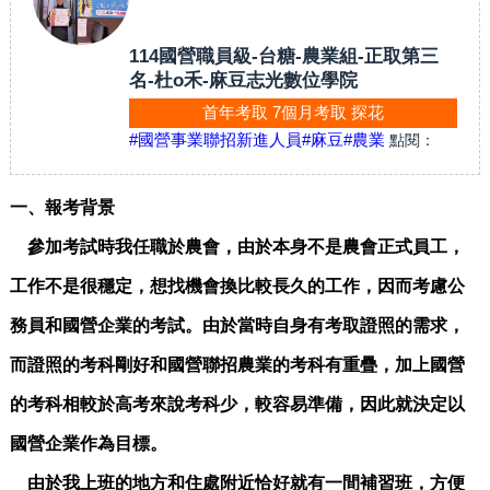
114國營職員級-台糖-農業組-正取第三
名-杜o禾-麻豆志光數位學院
首年考取 7個月考取 探花
#國營事業聯招新進人員
#麻豆
#農業
點閱：
一、報考背景
參加考試時我任職於農會，由於本身不是農會正式員工，
工作不是很穩定，想找機會換比較長久的工作，因而考慮公
務員和國營企業的考試。由於當時自身有考取證照的需求，
而證照的考科剛好和國營聯招農業的考科有重疊，加上國營
的考科相較於高考來說考科少，較容易準備，因此就決定以
國營企業作為目標。
由於我上班的地方和住處附近恰好就有一間補習班，方便