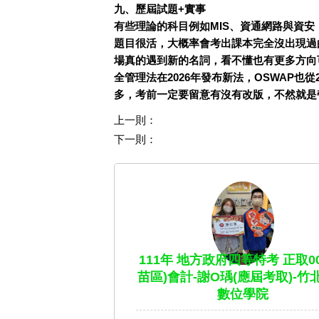
九、歷屆試題+實事
有些理論的科目例如MIS、資通網路與資
題目很活，大概率會考出課本完全沒出現過
場真的遇到新的名詞，看不懂也有更多方向
全管理法在2026年發布新法，OSWAP也從
多，考前一定要留意有沒有改版，不然就是
上一則：
下一則：
111年 地方政府四等特考 正取00
苗區)會計-謝O瑀(應屆考取)-竹
數位學院