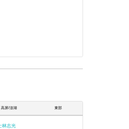
高屏/澎湖
東部
士林志光