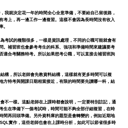
，我就決定花一年的時間全心全意準備，不要給自己留後路，
有考上，再一邊工作一邊複習。這樣不會因為長時間沒有收入
率。
為考試的種類很多，一樣是資訊處理，不同的公職可能就會有
問。補習班也會參考考生的科系、強項和準備時間來建議要考
否適合考關務特考。所以如果想考公職，可以直接去補習班詢
結構，所以老師會先教資料結構，這樣就有更多時間可以複
地方特考與開課日期相當接近，有限的時間要先讀哪一科，結
會不一樣。這點老師在上課時都會說明，一定要特別註記，通
考生在準備下一個考試時，時間可能不夠全部仔細複習，在時
時間再回頭準備。另外資料庫的題型是會轉變的，例如近期地
、SQL實作，這些老師也會在上課時分析，如此可以節省很多時