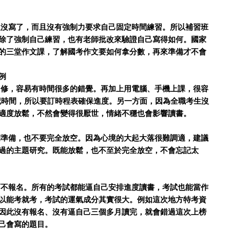
沒寫了，而且沒有強制力要求自己固定時間練習。所以補習班
除了強制自己練習，也有老師批改來驗證自己寫得如何。國家
的三堂作文課，了解國考作文要如何拿分數，再來準備才不會
例
修，容易有時間很多的錯覺。再加上用電腦、手機上課，很容
會忘記時間，所以要訂時程表確保進度。另一方面，因為全職考生沒
適度放鬆，不然會變得很厭世，情緒不穩也會影響讀書。
準備，也不要完全放空。因為心境的大起大落很難調適，建議
過的主題研究。既能放鬆，也不至於完全放空，不會忘記太
不報名。所有的考試都能逼自己安排進度讀書，考試也能當作
以能考就考，考試的運氣成分其實很大。例如這次地方特考資
因此沒有報名、沒有逼自己三個多月讀完，就會錯過這次上榜
己會寫的題目。