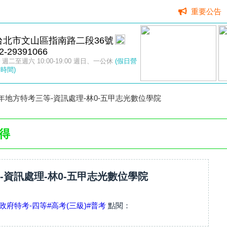
重要公告
台北市文山區指南路二段36號
2-29391066
週二至週六 10:00-19:00 週日、一公休
(假日營
時間)
4年地方特考三等-資訊處理-林0-五甲志光數位學院
得
-資訊處理-林0-五甲志光數位學院
政府特考-四等
#高考(三級)
#普考
點閱：