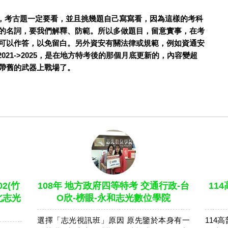
安，考古題一定要看，並且挑幾題自己寫寫看，因為這樣的考科
的名詞，要我們解釋、防範。所以多做題目，留意實事，在考
可以作答，以免留白。另外資安有關法律或規範，例如資通安
2021->2025，是在地方特考後的那個月底更新的，內容變超
帶舊的武器上戰場了。
2(竹
108年 地方政府四等特考 交通行政-台
11
北志光
O欣-榜眼-永和志光數位學院
選擇「志光視訊班」原因 原先鑒於本身有一
114