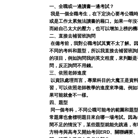
一、全職或一邊讀書一邊考試？
我是一個全職考生，在下定決心要考公職時
或是工作太累無法讀書的藉口。如果一年沒
而給自己太大的壓力，也可以增加上榜的機
二、直接去補習班詢問
在備考前，我對公職考試其實不太了解。因
不同的考科和題型，所以我直接去補習班詢
的項目，例如詢問我的英文程度，來判斷是
問，反正詢問不用錢。
三、依照老師進度
以資訊處理而言，專業科目的大魔王是資料
習，可以依照老師教學的進度來準備。例如
果可能就會不一樣。
四、題型
同一個考科，不同公職可能考的範圍和題型
常題庫也會標明題目來自哪一場考試。因為
間不足的情況下，某些題型就能先跳過，有
方特考與高考又開始考回ERD、關聯綱要