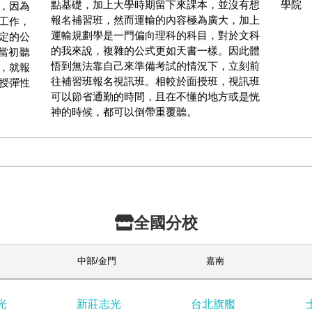
點基礎，加上大學時期留下來課本，並沒有想
學院
，因為
報名補習班，然而運輸的內容極為廣大，加上
工作，
運輸規劃學是一門偏向理科的科目，對於文科
定的公
的我來說，複雜的公式更如天書一樣。因此體
當初聽
悟到無法靠自己來準備考試的情況下，立刻前
，就報
往補習班報名視訊班。相較於面授班，視訊班
授彈性
可以節省通勤的時間，且在不懂的地方或是恍
神的時候，都可以倒帶重覆聽。
全國分校
中部/金門
嘉南
光
新莊志光
台北旗艦