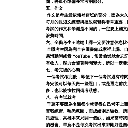
間，將重心準備在常考的部分。
五、作文
作文是考生最依賴補習班的部分，因為太久
每月的長短文練習與批改就變得非常重要，
考試的作文和學測是不同的，一定要上國文
浪費時間。
六、全職考生＋遠端上課一定要注意休息比
全職考生因為完全在圖書館或家裡上課、自
易滑動態或看 YouTube，常常偷懶就
有收入，壓力會隨著時間變大，所以一定要
七、考完後的心態
一個考試考完後，即便下一個考試還有時間
考完後可以每天做一些題目，或是選之前跳
多，也比較快拉回備考狀態。
八、有考試就考
千萬不要因為名額很少就覺得自己考不上而
實戰練習、熟悉氛圍，而成績則是驗收。所
訊處理，高雄本來只開一個缺，如果當時我
的機會。畢竟不是每次考試出來都剛好是自