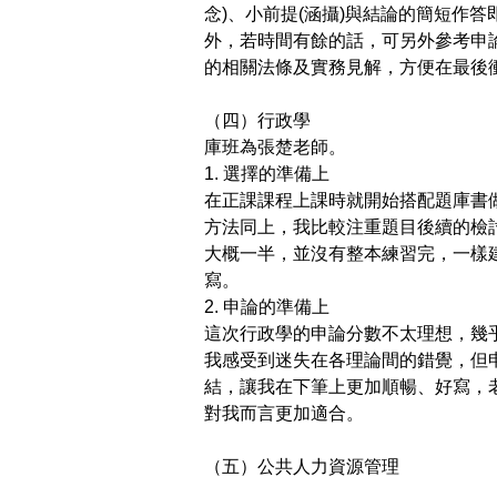
念
)
、小前提
(
涵攝
)
與結論的簡短作答
外，若時間有餘的話，可另外參考申
的相關法條及實務見解，方便在最後
（四）行政學
庫班為張楚老師。
1.
選擇的準備上
在正課課程上課時就開始搭配題庫書
方法同上，我比較注重題目後續的檢
大概一半，並沒有整本練習完，一樣
寫。
2.
申論的準備上
這次行政學的申論分數不太理想，幾
我感受到迷失在各理論間的錯覺，但
結，讓我在下筆上更加順暢、好寫，
對我而言更加適合。
（五）公共人力資源管理