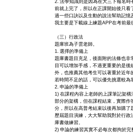
2.
法學知識則是因為在大三下報名時
前就上完了，所以在正課開始後只看
過一些口訣以及生動的說法幫助記憶
我主要是下載線上練題
APP
在考前最
（三）行政法
題庫班為子雲老師。
1.
選擇的準備上
題庫書題目充足，後面附的法條也非
目可以增加手感，不過更重要的是後
外，也推薦其他考生可以著重於近年
若時間不足的話，可以優先挑選較為
2.
申論的準備上
1)
在課程內容上老師的上課筆記架構
部分的架構，但在課程結束，實際作
分，所以在高普考結束以後再加購了
歷屆題目演練，大大幫助我對於行政
庫書做練習。
2)
申論的練習其實不必每次都拘於完