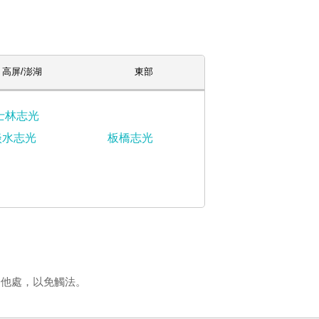
高屏/澎湖
東部
士林志光
淡水志光
板橋志光
登他處，以免觸法。