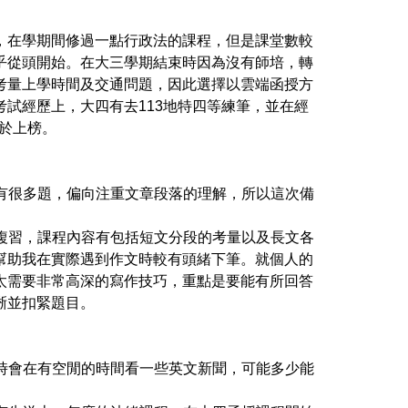
，在學期間修過一點行政法的課程，但是課堂數較
乎從頭開始。在大三學期結束時因為沒有師培，轉
考量上學時間及交通問題，因此選擇以雲端函授方
考試經歷上，大四有去
113
地特四等練筆，並在經
於上榜。
有很多題，偏向注重文章段落的理解，所以這次備
複習，課程內容有包括短文分段的考量以及長文各
幫助我在實際遇到作文時較有頭緒下筆。就個人的
太需要非常高深的寫作技巧，重點是要能有所回答
晰並扣緊題目。
時會在有空閒的時間看一些英文新聞，可能多少能