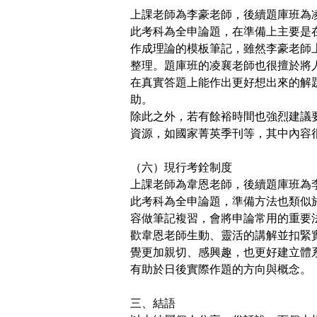
上課老師為李豪老師，後續題庫班為
此考科為全申論題，在準備上主要是
作成理論的模板筆記，雖然李豪老師
整理。題庫班的凌襄老師也很擅於將
在真實答題上能作出更好想出來的解
助。
除此之外，若有餘裕時間也強烈建議
資源，如國家菁英季刊等，其中內容
（六）現行考銓制度
上課老師為韋恩老師，後續題庫班為
此考科為全申論題，準備方法也類似
容做筆記複習，會將申論常用的重要
歡韋恩老師生動、靈活的講解並扣緊
覺更加親切、感興趣，也更好建立體
有助於日後實際作題的方向與概念。
三、結語