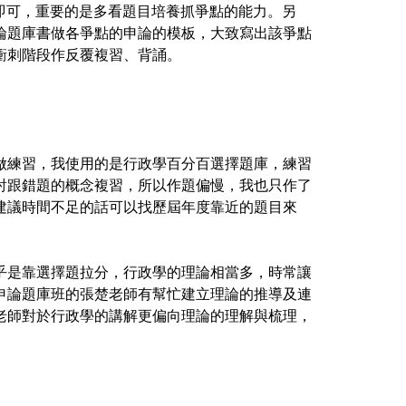
即可，重要的是多看題目培養抓爭點的能力。另
論題庫書做各爭點的申論的模板，大致寫出該爭點
衝刺階段作反覆複習、背誦。
做練習，我使用的是行政學百分百選擇題庫，練習
討跟錯題的概念複習，所以作題偏慢，我也只作了
建議時間不足的話可以找歷屆年度靠近的題目來
乎是靠選擇題拉分，行政學的理論相當多，時常讓
申論題庫班的張楚老師有幫忙建立理論的推導及連
老師對於行政學的講解更偏向理論的理解與梳理，