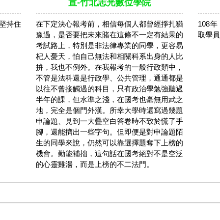
宣-竹北志光數位學院
堅持住
在下定決心報考前，相信每個人都曾經掙扎猶
108
豫過，是否要把未來賭在這條不一定有結果的
取學員
考試路上，特別是非法律專業的同學，更容易
杞人憂天，怕自己無法和相關科系出身的人比
拚，我也不例外。在我報考的一般行政類中，
不管是法科還是行政學、公共管理，通通都是
以往不曾接觸過的科目，只有政治學勉強聽過
半年的課，但水準之淺，在國考也毫無用武之
地，完全是個門外漢。所幸大學時還寫過幾題
申論題、見到一大疊空白答卷時不致於慌了手
腳，還能擠出一些字句。但即便是對申論題陌
生的同學來說，仍然可以靠選擇題奪下上榜的
機會。勤能補拙，這句話在國考絕對不是空泛
的心靈雞湯，而是上榜的不二法門。