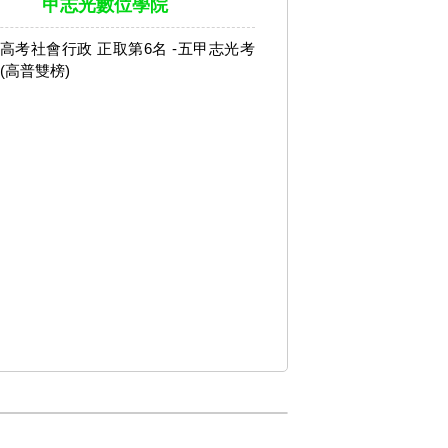
甲志光數位學院
年 高考社會行政 正取第6名 -五甲志光考
(高普雙榜)