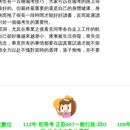
榜生有一百種備考技巧，大家可以在備考的路上尋
最好的。但最終最重要的還是自己的身體健康，身
病而拖了很長一段時間才能好好讀書，反而延遲讀
對於一個備考生的重要性。
黑洞，尤其在畢業之後看見同學各自走上工作的軌
自己卻好像越來越渺小、逐漸被生活吞噬，喪失信
信念，畢竟所有的事情都要在認真嘗試過才能不留
須全力以赴不愧對當時的選擇，落子無悔，亦不要
光數位
112年 初等考 正取007一般行政-邱O
108