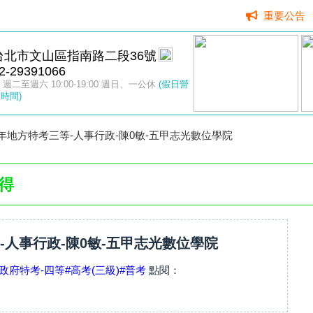
重要公告
台北市文山區指南路二段36號
2-29391066
週二至週六 10:00-19:00 週日、一公休
(假日營
時間)
4年地方特考三等-人事行政-陳0敏-五甲志光數位學院
得
等-人事行政-陳0敏-五甲志光數位學院
政府特考-四等
#高考(三級)
#普考
點閱：