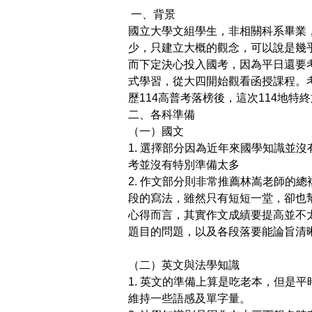
一、背景
國立大學文組學生，非相關科系畢業
少，只建立大概的觀念，可以說是幾
而下定決心投入國考，因為平日還要
式學習，從大四開始觀看函授課程。
歷
114
高普考落榜後，這次
114
地特終
二、各科準備
（一）國文
1.
選擇部分因為近年來國學知識並沒
考並沒有特別準備太多
2.
作文部分則非常推薦林嵩老師的總
段的寫法，雖然只有短短一堂，卻也
心得而言，其實作文成績要提高並不
題目的問題，以及各段落要能論旨清
（二）英文與法學知識
1.
英文的準備上算是吃老本，但是平
維持一些語感及單字量。