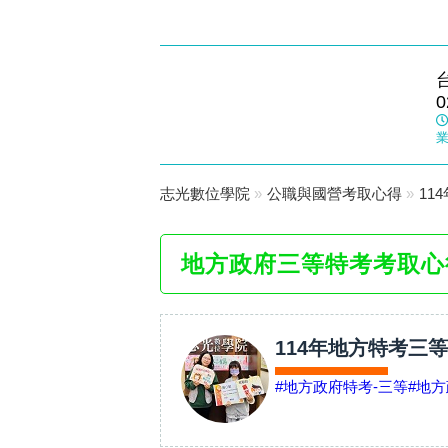
政大志光
0
數位學院
業
志光數位學院
»
公職與國營考取心得
»
11
地方政府三等特考考取心
114年地方特考三
#地方政府特考-三等
#地方