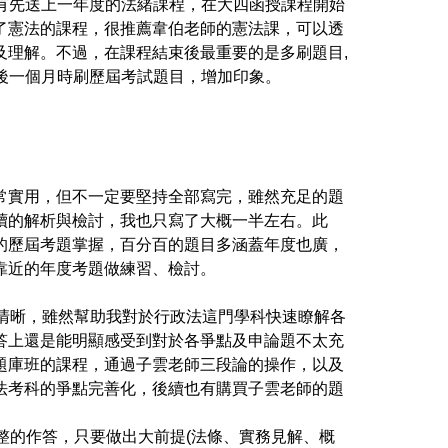
有先送上一年度的法緒課程，在大四函授課程開始
了憲法的課程，很推薦韋伯老師的憲法課，可以透
及理解。不過，在課程結束後最重要的是多刷題目
,
後一個月時刷歷屆考試題目，增加印象。
常實用，但不一定要堅持全部寫完，雖然充足的題
續的解析與檢討，我也只寫了大概一半左右。此
的歷屆考題掌握，百分百的題目多涵蓋年度也廣，
靠近的年度考題做練習、檢討。
清晰，雖然幫助我對於行政法這門學科快速瞭解各
答上還是能明顯感受到對於各爭點及申論題不太充
題庫班的課程，通過子雲老師三段論的操作，以及
法考科的爭點完善化，後續也有購買子雲老師的題
整的作答，只要做出大前提
(
法條、實務見解、概