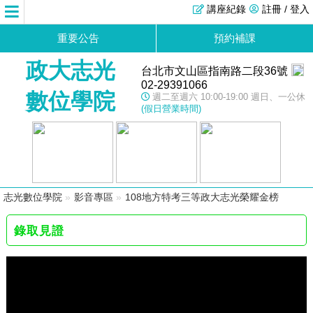
講座紀錄
註冊 / 登入
重要公告
預約補課
政大志光
台北市文山區指南路二段36號
02-29391066
數位學院
週二至週六 10:00-19:00 週日、一公休
(假日營業時間)
志光數位學院
»
影音專區
»
108地方特考三等政大志光榮耀金榜
錄取見證