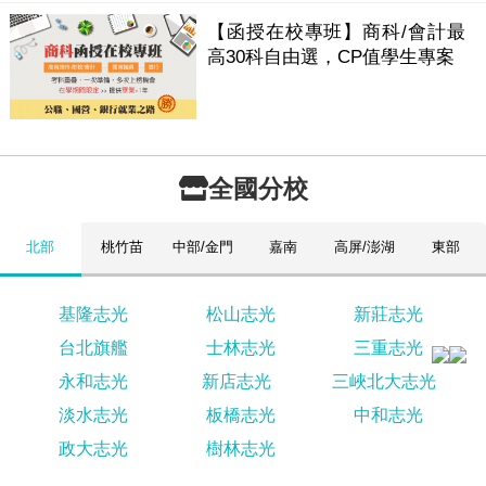
【函授在校專班】商科/會計最
高30科自由選，CP值學生專案
全國分校
北部
桃竹苗
中部/金門
嘉南
高屏/澎湖
東部
基隆志光
松山志光
新莊志光
台北旗艦
士林志光
三重志光
永和志光
新店志光
三峽北大志光
淡水志光
板橋志光
中和志光
政大志光
樹林志光