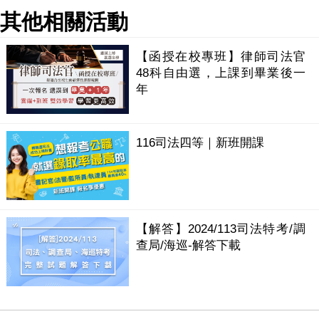
其他相關活動
【函授在校專班】律師司法官
48科自由選，上課到畢業後一
年
116司法四等｜新班開課
【解答】2024/113司法特考/調
查局/海巡-解答下載