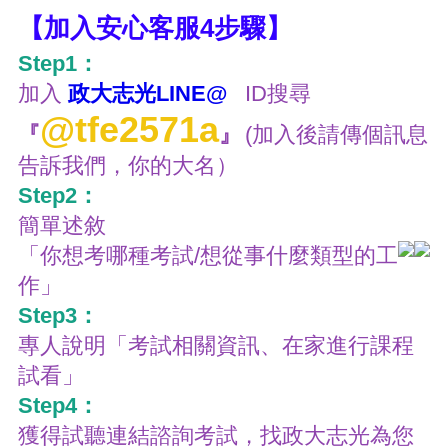
【加入安心客服4步驟】
Step1：
加入
政大志光LINE@
ID搜尋
@tfe2571a
『
』
(加入後請傳個訊息
告訴我們，你的大名）
Step2：
簡單述敘
「你想考哪種考試/想從事什麼類型的工
作」
Step3：
專人說明「考試相關資訊、在家進行課程
試看」
Step4：
獲得試聽連結諮詢考試，找政大志光為您