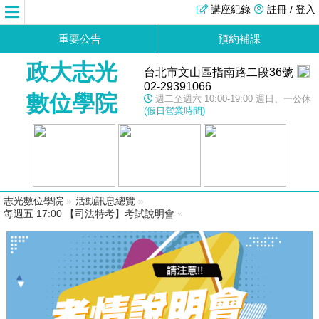
講座紀錄
註冊 / 登入
重要公告
預約補課
政大志光
台北市文山區指南路二段36號
02-29391066
數位學院
週二至週六 10:00-19:00 週日、一公休
(假日營業時間)
志光數位學院
»
活動訊息總覽
»
每週五 17:00 【司法特考】考試說明會
»