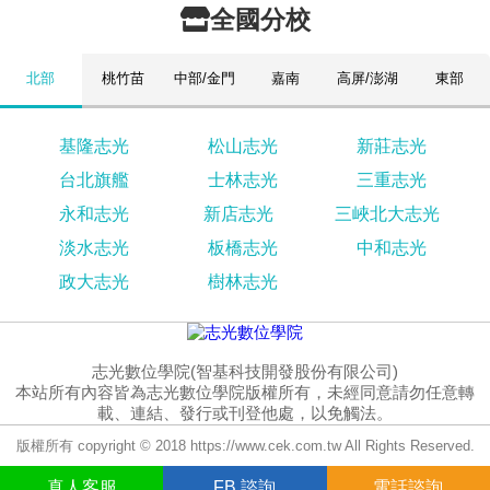
全國分校
北部
桃竹苗
中部/金門
嘉南
高屏/澎湖
東部
基隆志光
松山志光
新莊志光
台北旗艦
士林志光
三重志光
永和志光
新店志光
三峽北大志光
淡水志光
板橋志光
中和志光
政大志光
樹林志光
志光數位學院(智基科技開發股份有限公司)
本站所有內容皆為志光數位學院版權所有，未經同意請勿任意轉
載、連結、發行或刊登他處，以免觸法。
版權所有 copyright © 2018 https://www.cek.com.tw All Rights Reserved.
真人
客服
FB
諮詢
電話諮詢