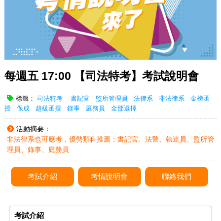
每週五 17:00 【司法特考】考試說明會
標籤：
司法特考
書記官
監所管理員
法律系
非法律系
金榜函
授
保成
超級函授
錄事
庭務員
全部選擇
活動摘要：
非法律系也可應考，優勢類科推薦：書記官、法警、執達員、監所管
理員、錄事、庭務員
考試介紹
考情說明會
聯絡我們
考試介紹