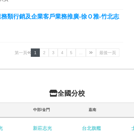
-業務類行銷及企業客戶業務推廣-徐Ｏ雅-竹北志
第一頁
1
2
3
4
5
...
最後一頁
全國分校
中部/金門
嘉南
光
新莊志光
台北旗艦