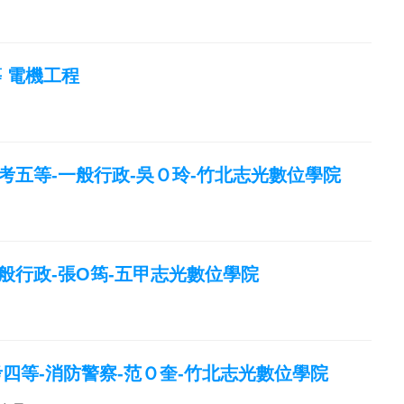
等 電機工程
特考五等-一般行政-吳Ｏ玲-竹北志光數位學院
一般行政-張O筠-五甲志光數位學院
特考四等-消防警察-范Ｏ奎-竹北志光數位學院