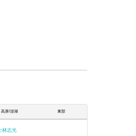
高屏/澎湖
東部
士林志光