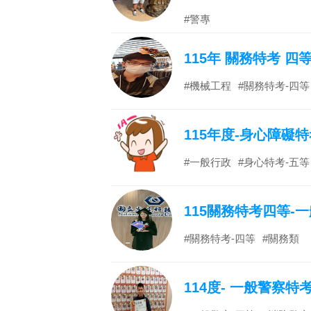
#警專
115年 關務特考 四
#機械工程
#關務特考-四等
115年度-身心障礙
#一般行政
#身心特考-五等
115關務特考四等-
#關務特考-四等
#關務類
114度- 一般警察