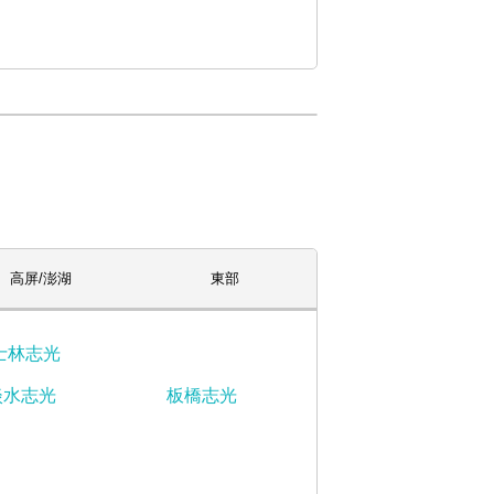
高屏/澎湖
東部
士林志光
淡水志光
板橋志光