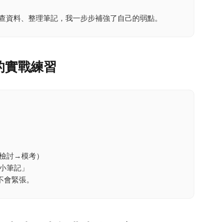
過查資料、整理筆記，我一步步補強了自己的弱點。
的實戰練習
檢討→模考）
小筆記」
不會緊張。