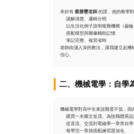
幸好有
蔡勝豐老師
的課，他的教學對
講解清楚、邏輯分明
以生活化例子說明複雜機構（齒輪
搭配模型與圖像輔助記憶
筆記完整、複習省時
老師由淺入深的教法，讓我建立起機
信心。
二、機械電學：自學
機械電學對高中生來說難度不低，因
購買一本圖文並茂、為技職體系設
從直流、交流到電磁學一章章自學
每學完一章就搭配練習題強化