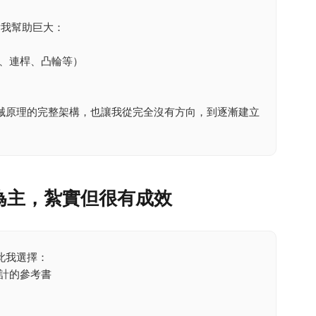
我幫助巨大：
、連桿、凸輪等）
械原理的完整架構，也讓我從完全沒有方向，到逐漸建立
為主，紮實但很有成效
此我選擇：
計的參考書