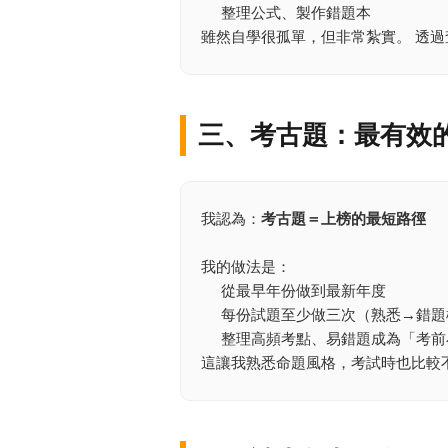
整理公式、製作錯題本
雖然自學很孤單，但非常紮實。 透
三、考古題：最有效
我認為：
考古題＝上榜的最短路徑
我的做法是：
從最早年份做到最新年度
每份試題至少做三次（熟悉→錯題
整理高頻考點、易錯題成為「考前
這讓我熟悉命題風格，考試時也比較