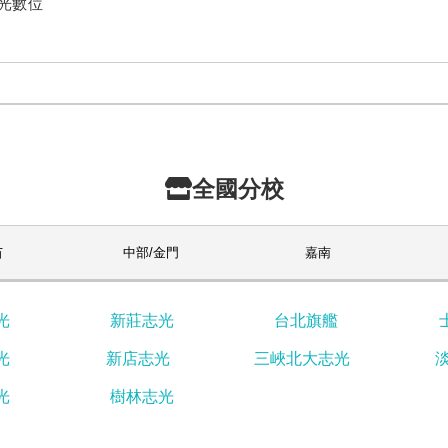
志光數位
全國分校
苗
中部/金門
嘉南
光
新莊志光
台北旗艦
光
新店志光
三峽北大志光
光
樹林志光