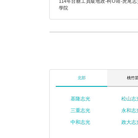
114年台糖工員級地政-柯O靖-虎尾
學院
北部
桃竹
基隆志光
松山志
三重志光
永和志
中和志光
政大志