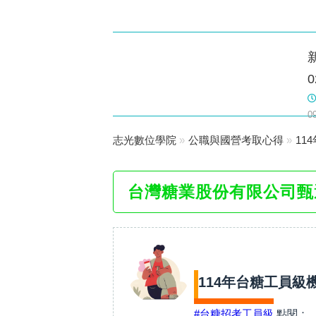
樹林志光
0
數位學院
0
志光數位學院
»
公職與國營考取心得
»
11
台灣糖業股份有限公司甄
114年台糖工員級
#台糖招考工員級
點閱：