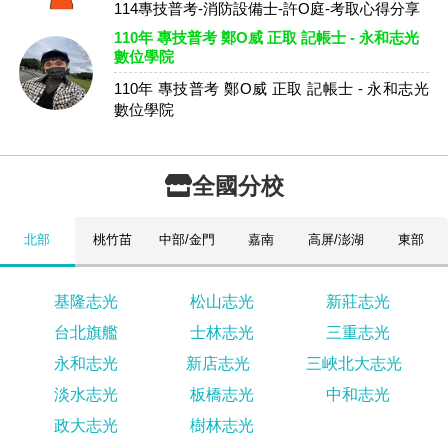
114專技普考-消防設備士-許O庭-考取心得分享
110年 專技普考 鄭O威 正取 記帳士 - 永和志光
數位學院
110年 專技普考 鄭O威 正取 記帳士 - 永和志光
數位學院
全國分校
北部
桃竹苗
中部/金門
嘉南
高屏/澎湖
東部
基隆志光
松山志光
新莊志光
台北旗艦
士林志光
三重志光
永和志光
新店志光
三峽北大志光
淡水志光
板橋志光
中和志光
政大志光
樹林志光