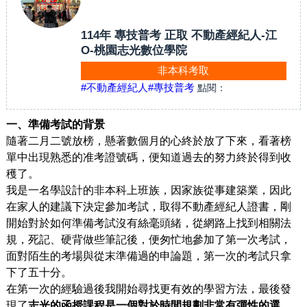
114年 專技普考 正取 不動產經紀人-江
O-桃園志光數位學院
非本科考取
#不動產經紀人
#專技普考
點閱：
一、準備考試的背景
隨著二月二號放榜，懸著數個月的心終於放了下來，看著榜
單中出現熟悉的准考證號碼，便知道過去的努力終於得到收
穫了。
我是一名學設計的非本科上班族，因家族從事建築業，因此
在家人的建議下決定參加考試，取得不動產經紀人證書，剛
開始對於如何準備考試沒有絲毫頭緒，從網路上找到相關法
規，死記、硬背做些筆記後，便匆忙地參加了第一次考試，
面對陌生的考場與從末準備過的申論題，第一次的考試只拿
下了五十分。
在第一次的經驗過後我開始尋找更有效的學習方法，最後發
現了
志光的函授課程是一個對於時間規劃非常有彈性的選