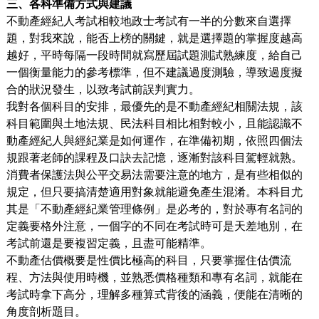
三
、各科準備方式與建議
不動產經紀人考試相較地政士考試有一半的分數來自選擇
題，對我來說，能否上榜的關鍵，就是選擇題的掌握度越高
越好，平時每隔一段時間就寫歷屆試題測試熟練度，給自己
一個衡量能力的參考標準，但不建議過度測驗，導致過度擬
合的狀況發生，以致考試前誤判實力。
我對各個科目的安排，最優先的是不動產經紀相關法規，該
科目範圍與土地法規、民法科目相比相對較小，且能認識不
動產經紀人與經紀業是如何運作，在準備初期，依照四個法
規跟著老師的課程及口訣去記憶，逐漸對該科目駕輕就熟。
消費者保護法與公平交易法需要注意的地方，是有些相似的
規定，但只要搞清楚適用對象就能避免產生混淆。本科目尤
其是「不動產經紀業管理條例」是必考的，對於專有名詞的
定義要格外注意，一個字的不同在考試時可是天差地別，在
考試前還是要複習定義，且盡可能精準。
不動產估價概要是性價比極高的科目，只要掌握住估價流
程、方法與使用時機，並熟悉價格種類和專有名詞，就能在
考試時拿下高分，理解多種算式背後的涵義，便能在清晰的
角度剖析題目。