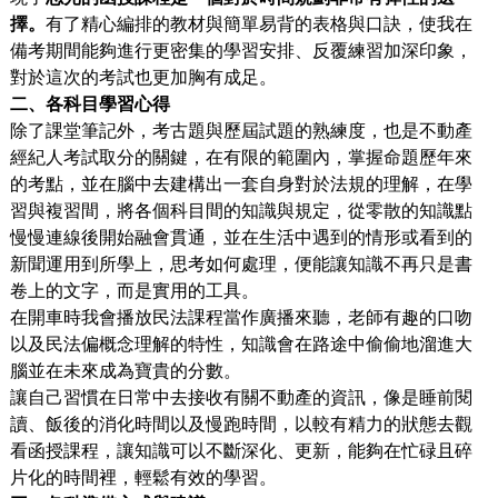
擇。
有了精心編排的教材與簡單易背的表格與口訣，使我在
備考期間能夠進行更密集的學習安排、反覆練習加深印象，
對於這次的考試也更加胸有成足。
二、各科目學習心得
除了課堂筆記外，考古題與歷屆試題的熟練度，也是不動產
經紀人考試取分的關鍵，在有限的範圍內，掌握命題歷年來
的考點，並在腦中去建構出一套自身對於法規的理解，在學
習與複習間，將各個科目間的知識與規定，從零散的知識點
慢慢連線後開始融會貫通，並在生活中遇到的情形或看到的
新聞運用到所學上，思考如何處理，便能讓知識不再只是書
卷上的文字，而是實用的工具。
在開車時我會播放民法課程當作廣播來聽，老師有趣的口吻
以及民法偏概念理解的特性，知識會在路途中偷偷地溜進大
腦並在未來成為寶貴的分數。
讓自己習慣在日常中去接收有關不動產的資訊，像是睡前閱
讀、飯後的消化時間以及慢跑時間，以較有精力的狀態去觀
看函授課程，讓知識可以不斷深化、更新，能夠在忙碌且碎
片化的時間裡，輕鬆有效的學習。