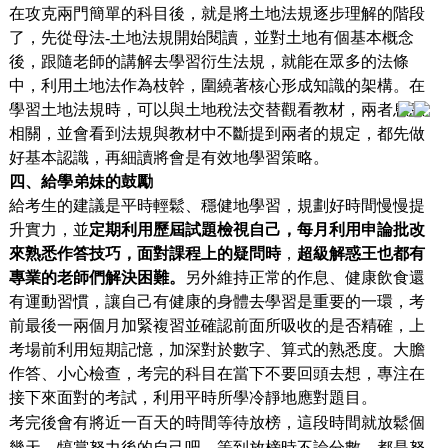
在攻克兩門簡單的科目後，就是將土地法規逐步理解的階段
了，先從母法-土地法規開始閱讀，並對土地有個基本概念
後，跟隨老師的講解去學習衍生法規，就能在眾多的法條
中，利用土地法作為枝幹，圍繞著核心形成知識的架構。在
學習土地法規時，可以與土地稅法交替觀看教材，兩者息息
相關，並會看到法規與教材中不斷提到兩者的規定，都先做
好基本認識，再細讀將會是有效地學習策略。
四、給學
弟妹的鼓勵
給考生的建議是平時輕鬆、穩健地學習，規劃好時間慢慢提
升實力，並
定期利用歷屆試題檢視自己，每月利用申論批改
來熟悉作答技巧，面對課程上的疑問時
，
超級解惑王也都有
專業的老師們解決困難。
另外維持正常的作息、健康飲食還
有運動習慣，讓自己有健康的身體去學習是重要的一環，考
前最後一兩個月加緊複習並確認前面所吸收的是否精確，上
考場前利用短期記憶，加深對於數字、算式的熟悉度。大膽
作答、小心檢查，考完的科目在當下不要回頭去想，專注在
接下來面對的考試，利用平時所學冷靜地應對題目。
考完後會有將近一百天的時間等待放榜，這段時間就放鬆個
幾天，犒賞努力後的自己吧。等到放榜時不論分數，都是努