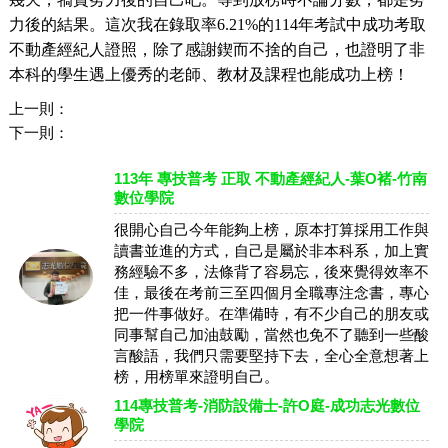
力後的結果。這次我在錄取率6.21%的114年考試中成功考取
不動產經紀人證照，除了感謝鍥而不捨的自己，也證明了非
本科的學生遇上優秀的老師、教材及課程也能成功上榜！
上一則：
下一則：
113年 專技普考 正取 不動產經紀人-葉O褚-竹南
數位學院
很開心自己今年能夠上榜，原本打算採用工作與
讀書並進的方式，自己是屬於非本科系，加上實
務經驗不多，法條背了容易忘，後來覺得效率不
佳，最後在考前三至四個月全職專注念書，專心
把一件事做好。在準備時，有不少自己的朋友或
同事幫自己加油鼓勵，當然也免不了聽到一些酸
言酸語，我們只需要堅持下去，全心全意想著上
榜，用榜單來證明自己。
114專技普考-消防設備士-許O庭-成功志光數位
學院