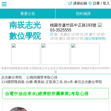
講座紀錄
註冊 / 登入
重要公告
預約補課
南崁志光
桃園市蘆竹區中正路193號
03-3525555
數位學院
週一至週五 12:00-21:00 週六 10:00-
19:00 週日 09:00-17:00
(假日營業時間)
智基科技開發股份有限公司附設私立中正志光文理法商短期補習班-府教終字第1070185363
號
志光數位學院
»
公職與國營考取心得
»
114國營職員級-台糖-農業組-正取第三名-杜o禾-麻豆志光數位學院
台電中油自來水(經濟部所屬事業)考取心得