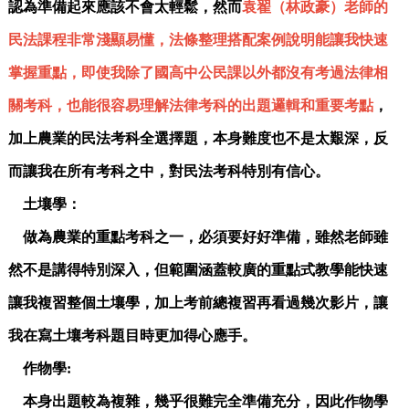
認為準備起來應該不會太輕鬆，然而
袁翟（
林政豪
）老師的
民法課程非常淺顯易懂，法條整理搭配案例說明能讓我快速
掌握重點，即使我除了國高中公民課以外都沒有考過法律相
關考科，也能很容易理解法律考科的出題邏輯和重要考點
，
加上農業的民法考科全選擇題，本身難度也不是太艱深，反
而讓我在所有考科之中，對民法考科特別有信心。
土壤學：
做為農業的重點考科之一，必須要好好準備，雖然老師雖
然不是講得特別深入，但範圍涵蓋較廣的重點式教學能快速
讓我複習整個土壤學，加上考前總複習再看過幾次影片，讓
我在寫土壤考科題目時更加得心應手。
作物學:
本身出題較為複雜，幾乎很難完全準備充分，因此作物學