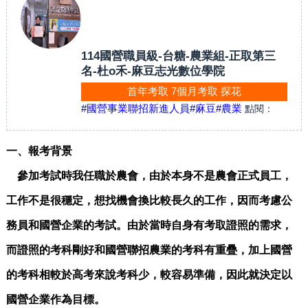
114國營職員級-台糖-農業組-正取第三
名-杜o禾-麻豆志光數位學院
首年考取 7個月考取 探花
#國營事業聯招新進人員
#麻豆
#農業
點閱：
一、報考背景
參加考試時我任職於農會，由於本身不是農會正式員工，
工作不是很穩定，想找機會換比較長久的工作，因而考慮公
務員和國營企業的考試。由於當時自身有考取證照的需求，
而證照的考科剛好和國營聯招農業的考科有重疊，加上國營
的考科相較於高考來說考科少，較容易準備，因此就決定以
國營企業作為目標。