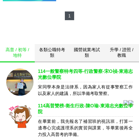
1
高普 / 初等 /
各類公職特考
國營就業考試
升學 / 證照 /
地特
類
類
教職
114一般警察特考四等-行政警察-宋O禎-東港志
光數位學院
宋同學本身是法律系，因為家人有從事警察工作
以及家人的建議，所以準備考取警察。
114高普雙榜-衛生行政-陳O瑜-東港志光數位學
院
在畢業前，我先報名了補習班的視訊班，打算一
邊專心完成護理系的實習與課業，等畢業後再全
力投入高普考的準備。