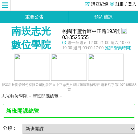
講座紀錄
註冊 / 登入
重要公告
預約補課
南崁志光
桃園市蘆竹區中正路193號
03-3525555
數位學院
週一至週五 12:00-21:00 週六 10:00-
19:00 週日 09:00-17:00
(假日營業時間)
智基科技開發股份有限公司附設私立中正志光文理法商短期補習班-府教終字第1070185363
號
志光數位學院
»
新班開課總覽
»
新班開課總覽
分類：