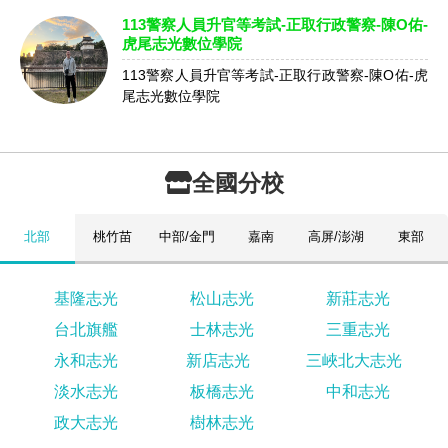
113警察人員升官等考試-正取行政警察-陳O佑-
虎尾志光數位學院
113警察人員升官等考試-正取行政警察-陳O佑-虎
尾志光數位學院
全國分校
北部
桃竹苗
中部/金門
嘉南
高屏/澎湖
東部
基隆志光
松山志光
新莊志光
台北旗艦
士林志光
三重志光
永和志光
新店志光
三峽北大志光
淡水志光
板橋志光
中和志光
政大志光
樹林志光