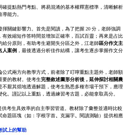
明確提點熱門考點、將易混淆的基本權釋憲標準，清晰解析
推導能力。
發揮關鍵影響力。首先是閱讀，為了把握 20 分，老師強調
，有效縮短作答時間並增加正確率，百試百靈；再來是占比
的給分原則，有助考生避開失分區之外，江老師
區分作文主
名人案例
，最後透過分析佳作結構，讓考生逐步掌握作文分
論公式兩方向教學方式，前者除了叮嚀重點主題外，老師額
重要的
教材
。使考生
完整敘述圖形分析後，延伸探討相關農
是不厭其煩地透過解題，使考生熟悉多種市場干預下，應
理
變化。謹記以上重點，透過練習考古題，必能拿取高分。
，提供考生具效率的自主學習管道。教材除了彙整並適時比較
試
命題
區塊（如：字根字首
、
克漏字
、
閱讀測驗）提供相應
。
考試上的幫助