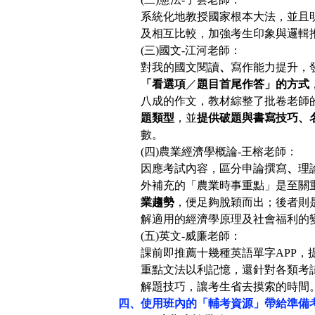
系統化地教授國家根本大法，並且
及相互比較，加強考生印象與邏輯
(
三)國文-江河老師：
對我的國文閱讀
、
寫作能力
提升
，
「看選項
／
題目首尾作答」的方式
八成的作文，教材綜整了批卷老師
題類型
，並
提供破題與書寫技巧、
數。
(
四)農業
經濟學
概論-王榕老師：
因應考試內容，區分申論撰寫
、
理
外補充的「農業時事重點」是至關
業趨勢
，便足夠脫穎而出；後者則
解
適用的經濟學原理及社會福利的
(
五)英文-威廉老師：
課前即推薦十幾種英語單字APP
重點文法以利記憶，還針對各類考
解題技巧，讓考生省去摸索的時間
四、使用班內的「輔考資源」帶給準備