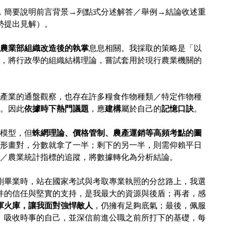
，簡要說明前言背景→列點式分述解答／舉例→結論收述重
勢提出見解）。
農業部組織改造後的執掌
息息相關。我採取的策略是「以
，將行政學的組織結構理論，嘗試套用於現行農業機關的
產業的通盤觀察，也存在許多糧食作物種類／特定作物種
。因此
依據時下熱門議題
，應
建構
屬於自己的
記憶口訣
。
模型，但
蛛網理論、價格管制、農產運銷等高頻考點的圖
形畫對，分數就拿了一半；剩下的另一半，則需仰賴平日
／農業統計指標的追蹤，將數據轉化為分析結論。
剛畢業時，站在國家考試與考取專業執照的分岔路上，我選
件的信任與堅實的支持，是我最大的資源與後盾；再者，感
軍火庫，讓我面對強悍敵人
，仍擁有足夠底氣；最後，佩服
、吸收時事的自己，並深信前進公職之前所打下的基礎，每