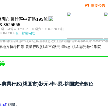
重要公告
桃園市蘆竹區中正路193號
3-3525555
週一至週五 12:00-21:00 週六 10:00-19:00 週日
9:00-17:00
(假日營業時間)
智基科技開發股份有限公司附設私立中正志光文理法商短期補習班-府教終字第1070185363
4年地方特考四等-農業行政(桃園市)狀元-李○恩-桃園志光數位學院
得
-農業行政(桃園市)狀元-李○恩-桃園志光數位
業行政
點閱：