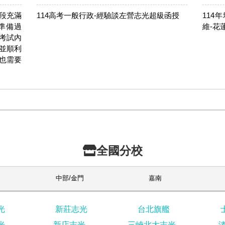
段充滿
114高考一般行政-經驗談左營志光超級函授
114
準備過
維-花
考試內
並順利
也需要
全國分校
中部/金門
嘉南
光
新莊志光
台北旗艦
光
新店志光
三峽北大志光