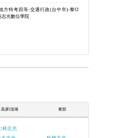
年地方特考四等-交通行政(台中市)-黎O
蓮志光數位學院
高屏/澎湖
東部
士林志光
淡水志光
板橋志光