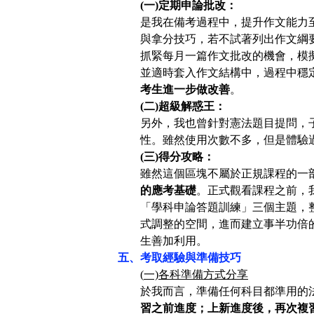
(
一)定期申論
批改
：
是我在備考過程中，提升作文能力
與拿分技巧，若不試著列出作文綱
抓緊每月一篇作文批改的機會，模擬
並適時套入作文結構中，過程中穩
考生進一步做改善
。
(
二)超級解惑王：
另外，我也曾針對憲法題目提問，
性。雖然使用次數不多，但是體驗
(
三)得分攻略：
雖然這個區塊不屬於正規課程
的一
的應考基礎
。正式觀看課程之前，
「學科申論答題訓練」三個主題，
式調整的空間，進而建立事半功倍
生善加利用。
五、考取經驗與準備技巧
(
一)
各科準備方式分享
於我而言，
準備任何
科目都準用的
習之前進度；上新進度後，再次複