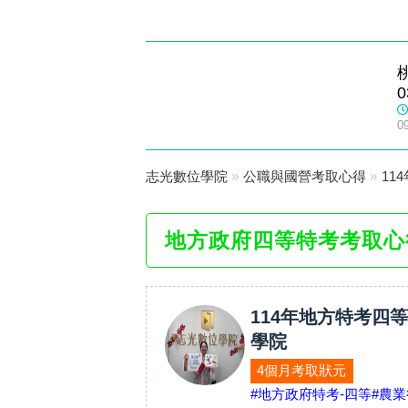
南崁志光
0
數位學院
0
志光數位學院
»
公職與國營考取心得
»
11
地方政府四等特考考取心
114年地方特考四等
學院
4個月考取狀元
#地方政府特考-四等
#農