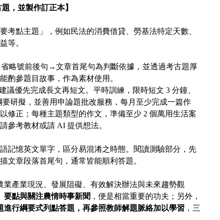
古題
，
並製作訂正本】
要考點主題」，例如民法的消費借貸、勞基法特定天數
、
益等。
→
省略號前後句
→
文章首尾句為判斷依據，並透過考古題厚
能酌參題目故事，作為素材使用。
建議優先完成長文再短文。平時訓練，限時短文
3
分鐘、
綱要研擬，並善用申論題批改服務，每月至
少完成一篇作
以修正；每種主題類型的作文，準備至少 2 個萬用生活案
參考教材或請 AI 提供想法。
語記憶英文單字
，
區分易混淆之時態。閱讀測驗部分，先
描文章段落首尾句，通常皆能順利答題。
農業產業現況、發展阻礙、有效解決辦法與未來趨勢觀
」要點與關注農情時事新聞
，便是相當重要的功夫；另外，
題進行綱要式列點答題，再參照教師解題脈絡加以學習
，三