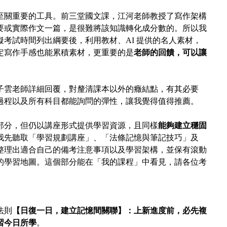
至關重要的工具。前三堂國文課，江河老師教授了寫作架構
要或實際作文一篇，是很難將該知識轉化成分數的。所以我
考試時間列出綱要後，利用教材、AI 提供的名人素材，
定寫作手感也能累積素材，更重要的是
老師的回饋，可以讓
子雲老師詳細回覆，對釐清課本以外的癥結點，有其必要
過程以及所有科目都能詢問的彈性，讓我覺得值得推薦。
部分，但仍以講座形式提供學習資源，且
同樣
能夠建立穩固
我先聽取「學習規劃講座」、「法條記憶與筆記技巧」及
整理出適合自己的備考注意事項以及學習架構，並保有滾動
的學習地圖。這個部分能在「我的課程」中看見，請各位考
法則
【日復一日，建立記憶間關聯】：上新進度前，必先複
習今日所學
。