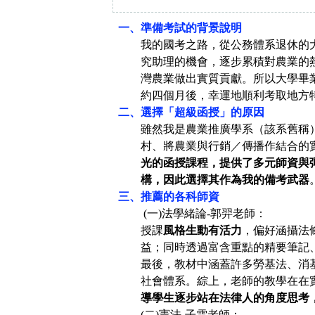
一、準備考試的背景說明
我的國考之路，從公務體系退休的
究助理的機會，
逐步
累積對農業的
灣農業做出實質貢獻。所以大學畢
約四個月後，幸運地順利考取地方
二、選擇「超級函授」的原因
雖然我是農業推廣學系（該系舊稱
村、將農業與行銷／傳播作結合的
光的函授課程，提供了多元師資與
構，因此選擇其作為我的備考武器
三、推薦的各科師資
(
一)法學緒論-郭羿老師：
授課
風格生動有活力
，偏好涵攝法
益；同時透過富含重點的精要筆記
最後，教材中涵蓋許多勞基法、消
社會體系。綜上，老師的教學在在
導學生
逐步站在法律人的角度思考
(
二)憲法-子雲老師：