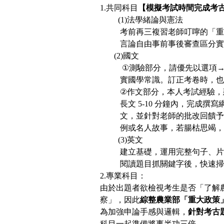
1.
共同科目
【模擬考試時間完成考
(1)
法學緒論與憲法
考前再三複習老師叮嚀的「重
言論自由事前事後審查區分實
(2)
國文
①
測驗部分，請優先以選項
實國學常識。訂正考卷時，也
②
作文部分，本人考試經驗，
長文
5-10
分鐘內，完成撰寫
文，並針對老師的批改回饋予
例或名人故事，若腸枯思竭，請
(3)
英文
建立基礎，運用完整句子
、
片
閱讀題目抓關鍵字後，快速掃
2.
專業科目：
由於出題者欲檢視考生是否「了解
察」，因此
綜整農業部「重大政策
為加強申論
手感
與邏輯，
針對考古
科目一起準備將事半功三倍。