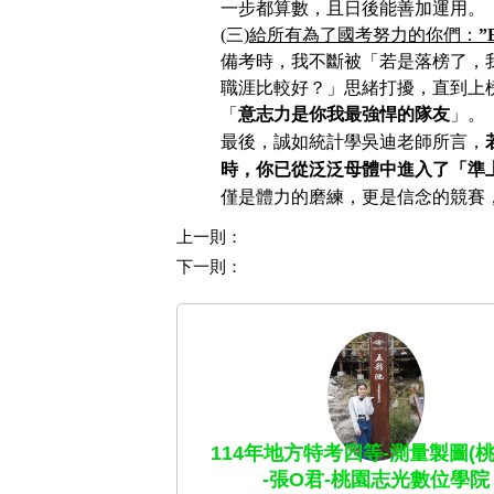
一步都算數，且日後能善加運用。
(
三)
給所有為了國考努力的你們：
”B
備考時，我不斷被「若是落榜了，
職涯比較好？」思緒打擾，直到上
「
意志力是你我最強悍的隊友
」。
最
後，誠如統計學吳迪老師所言，
時，你已從泛泛母體中進入了「準
僅是體力的磨練，更是信念的競賽
上一則：
下一則：
114年地方特考四等-測量製圖(桃
-張O君-桃園志光數位學院