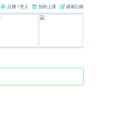
註冊 / 登入
預約上課
講座記錄
號