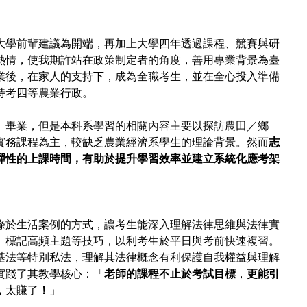
大學前輩建議為開端，
再
加上大學四年透過課程、競賽與研
熱情，使我期許站在政策制定者的角度，善用專業背景為臺
業後，在家人的支持下，成為全職考生，並在全心投入準備
特考四等農業行政。
）畢業，但是本科系學習的相關內容主要以探訪農田／鄉
實務課程為主，較缺乏農業經濟系學生的理論背景。然而
志
彈性的上課時間，有助於提升學習效率並建立系統化應考架
。
條於生活案例的方式，讓考生
能
深入理解法律思維與法律實
、標記高頻主題等技巧，以利考生於平日與考前快速複習。
基法等特別私法，理解其法律概念有利保護自我權益與理解
實踐了其教學核心：「
老師的課程
不止於考試目標
，
更
能
引
，
太賺了
！
」