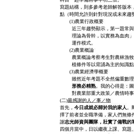
寫題結構，則多參考老師解答版本
點（時間允許則針對現況或未來趨
(1)
農業行政概要
近三年趨勢顯示，第一題常與
理論為骨幹，以實務為血肉」
運作模式。
(2)
農業概論
農業概論考察考生對農林漁牧
植條件等以背誦為主的知識點
(3)
農業經濟學概要
雖然近年考題不全然偏重數理
形務必精熟
。我的心得是：圖
對農業部重大政策／農情時事
(
二)
最感謝的人／事／物
首先，
今日成就必歸於我的家人
。
擇了前者並全職準備，家人們無條
謝
志光師資與團隊，壯實了備戰的
四個月當中，日以繼夜上課、寫題