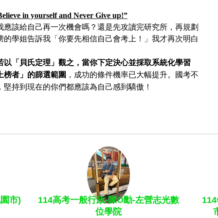
elieve in yourself and Never Give up!”
我應該給自己再一次機會嗎？還是先攻讀完研究所，再規劃
榜的學姐告訴我「你要先相信自己會考上！」我才再次明白
若以「貝氏定理」觀之，當你下定決心並採取系統化學習
上榜者」的篩選範圍
，成功的條件機率已大幅提升。國考不
，堅持到現在的你們都應該為
自己
感到驕傲！
園市)
114高考一般行政-陳O勳-左營志光數
11
位學院