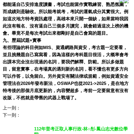
都能逼自己安排進度讀書，考試也能當作實戰練習、熟悉氛圍，
而成績則是驗收。所以能考就考，考試的運氣成分其實很大。例
如這次地方特考資訊處理，高雄本來只開一個缺，如果當時我因
此沒有報名、沒有逼自己三個多月讀完，就會錯過這次上榜的機
會。畢竟不是每次考試出來都剛好是自己會寫的題目。
九、歷屆試題+實事
有些理論的科目例如MIS、資通網路與資安，考古題一定要看，
並且挑幾題自己寫寫看，因為這樣的考科題目很活，大概率會考
出課本完全沒出現過的名詞，要我們解釋、防範。所以多做題
目，留意實事，在考場真的遇到新的名詞，看不懂也有更多方向
可以作答，以免留白。另外資安有關法律或規範，例如資通安全
管理法在2026年發布新法，OSWAP也從2021->2025，是在地方
特考後的那個月底更新的，內容變超多，考前一定要留意有沒有
改版，不然就是帶舊的武器上戰場了。
上一則：
下一則：
112年普考正取人事行政-林○彤-鳳山志光數位學