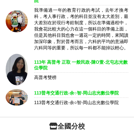
院
我準備過一年的教育行政的考試，去年才換考
科，考人事行政，考的科目並沒有太大差別，最
大差別在於現行考銓制度，所以在準備過程中，
我會花比較大的心力在這一個科目的準備上面，
但是其他科目我也會一週花一定的時間，來閱讀
加深印象，對於普考而言，六科的平均的意涵即
六科同等的重要，所以每一科都不能掉以輕心。
113年 高普考 正取 一般民政-陳O萱-北屯志光數
位學院
高普考雙榜
113普考交通行政-余○智-岡山志光數位學院
113普考交通行政-余○智-岡山志光數位學院
全國分校