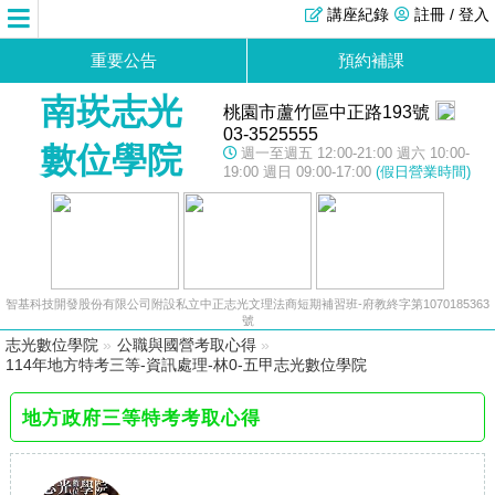
講座紀錄
註冊 / 登入
重要公告
預約補課
南崁志光
桃園市蘆竹區中正路193號
03-3525555
數位學院
週一至週五 12:00-21:00 週六 10:00-
19:00 週日 09:00-17:00
(假日營業時間)
智基科技開發股份有限公司附設私立中正志光文理法商短期補習班-府教終字第1070185363
號
志光數位學院
»
公職與國營考取心得
»
114年地方特考三等-資訊處理-林0-五甲志光數位學院
地方政府三等特考考取心得