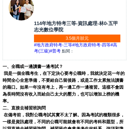
114年地方特考三等-資訊處理-林0-五甲
志光數位學院
3.5個月狀元
#地方政府特考-三等
#地方政府特考-四等
#高
考(三級)
#普考
點閱：
一、全職或一邊讀書一邊考試？
我是一個全職考生，在下定決心要考公職時，我就決定花一年的
時間全心全意準備，不要給自己留後路，或是工作太累無法讀書
的藉口。如果一年沒有考上，再一邊工作一邊複習。這樣不會因
為長時間沒有收入而給自己太大的壓力，也可以增加上榜的機
率。
二、直接去補習班詢問
在備考前，我對公職考試其實不太了解。因為考試的種類很多，
一樣是資訊處理，不同的公職可能就會有不同的考科和題型，所
以我直接去補習班詢問。補習班也會參考考生的科系、強項和準