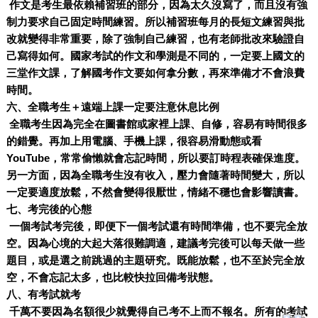
作文是考生最依賴補習班的部分，因為太久沒寫了，而且沒有強
制力要求自己固定時間練習。所以補習班每月的長短文練習與批
改就變得非常重要，除了強制自己練習，也有老師批改來驗證自
己寫得如何。國家考試的作文和學測是不同的，一定要上國文的
三堂作文課，了解國考作文要如何拿分數，再來準備才不會浪費
時間。
六、全職考生＋遠端上課一定要注意休息比例
全職考生因為完全在圖書館或家裡上課、自修，容易有時間很多
的錯覺。再加上用電腦、手機上課，很容易滑動態或看
YouTube，常常偷懶就會忘記時間，所以要訂時程表確保進度。
另一方面，因為全職考生沒有收入，壓力會隨著時間變大，所以
一定要適度放鬆，不然會變得很厭世，情緒不穩也會影響讀書。
七、考完後的心態
一個考試考完後，即便下一個考試還有時間準備，也不要完全放
空。因為心境的大起大落很難調適，建議考完後可以每天做一些
題目，或是選之前跳過的主題研究。既能放鬆，也不至於完全放
空，不會忘記太多，也比較快拉回備考狀態。
八、有考試就考
千萬不要因為名額很少就覺得自己考不上而不報名。所有的考試