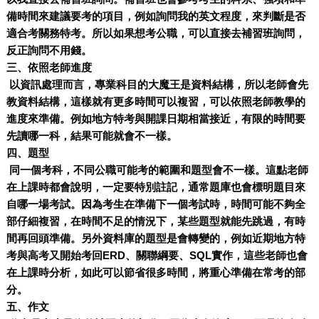
備時間來建議要考的項目，例如詢問我的英文程度，來判斷是否
適合考關務特考。所以如果想考公職，可以直接去補習班詢問，
反正詢問不用錢。
三、依照老師進度
以資訊處理而言，專業科目的大魔王是資料結構，所以老師會先
教資料結構，這樣就有更多時間可以複習，可以依照老師教學的
進度來準備。例如地方特考與開課日期相當接近，有限的時間要
先讀哪一科，結果可能就會不一樣。
四、題型
同一個考科，不同公職可能考的範圍和題型會不一樣。這點老師
在上課時都會說明，一定要特別註記，通常題庫也會標明題目來
自哪一場考試。因為考生在準備下一個考試時，時間可能不夠全
部仔細複習，在時間不足的情況下，某些題型就能先跳過，有時
間再回頭準備。另外資料庫的題型是會轉變的，例如近期地方特
考與高考又開始考回ERD、關聯綱要、SQL實作，這些老師也會
在上課時分析，如此可以節省很多時間，將重心準備在常考的部
分。
五、作文