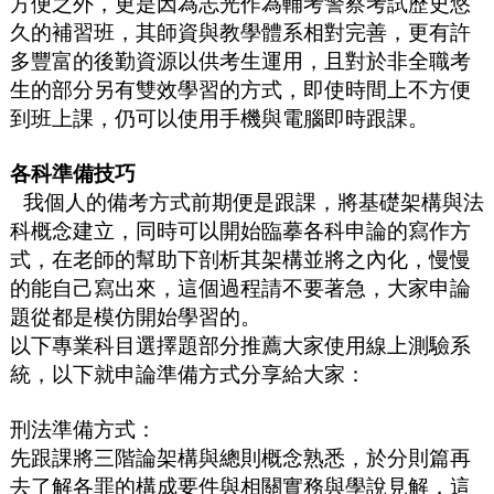
方便之外，更是因為志光作為輔考警察考試歷史悠
久的補習班，其師資與教學體系相對完善，更有許
多豐富的後勤資源以供考生運用，且對於非全職考
生的部分另有雙效學習的方式，即使時間上不方便
到班上課，仍可以使用手機與電腦即時跟課。
各科準備技巧
我個人的備考方式前期便是跟課，將基礎架構與法
科概念建立，同時可以開始臨摹各科申論的寫作方
式，在老師的幫助下剖析其架構並將之內化，慢慢
的能自己寫出來，這個過程請不要著急，大家申論
題從都是模仿開始學習的。
以下專業科目選擇題部分推薦大家使用線上測驗系
統，以下就申論準備方式分享給大家：
刑法準備方式：
先跟課將三階論架構與總則概念熟悉，於分則篇再
去了解各罪的構成要件與相關實務與學說見解，這