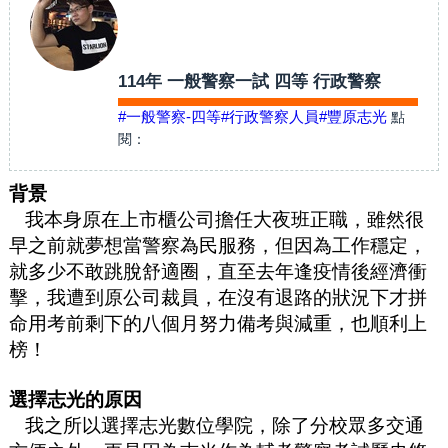
114年 一般警察一試 四等 行政警察
#一般警察-四等
#行政警察人員
#豐原志光
點
閱：
背景
我本身原在上市櫃公司擔任大夜班正職，雖然很
早之前就夢想當警察為民服務，但因為工作穩定，
就多少不敢跳脫舒適圈，直至去年逢疫情後經濟衝
擊，我遭到原公司裁員，在沒有退路的狀況下才拼
命用考前剩下的八個月努力備考與減重，也順利上
榜！
選擇志光的原因
我之所以選擇志光數位學院，除了分校眾多交通