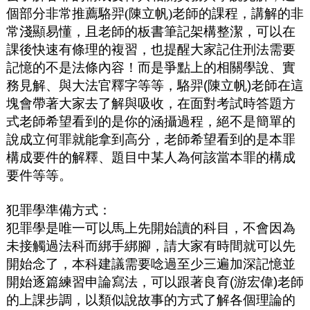
個部分非常推薦駱羿(陳立帆)老師的課程，講解的非
常淺顯易懂，且老師的板書筆記架構整潔，可以在
課後快速有條理的複習，也提醒大家記住刑法需要
記憶的不是法條內容！而是爭點上的相關學說
、實
務見解、與大法官釋字等等，駱羿
(
陳立帆
)
老師在這
塊會帶著大家去了解與吸收，在面對考試時答題方
式老師希望看到的是你的涵攝過程，絕不是簡單的
說成立何罪就能拿到高分，老師希望看到的是本罪
構成要件的解釋、題目中某人為何該當本罪的構成
要件等等。
犯罪學準備方式：
犯罪學是唯一可以馬上先開始讀的科目，不會因為
未接觸過法科而綁手綁腳，請大家有時間就可以先
開始念了，本科建議需要唸過至少三遍加深記憶並
開始逐篇練習申論寫法，可以跟著良育
(
游宏偉
)
老師
的上課步調，以類似說故事的方式了解各個理論的