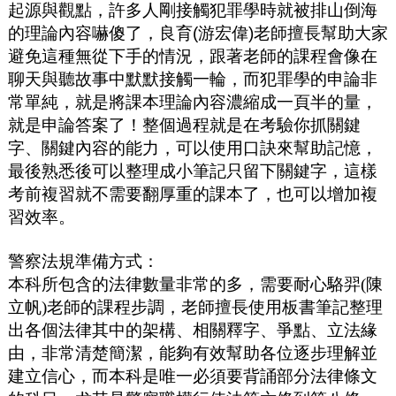
起源與觀點，許多人剛接觸犯罪學時就被排山倒海
的理論內容嚇傻了，良育
(
游宏偉
)
老師擅長幫助大家
避免這種無從下手的情況，跟著老師的課程會像在
聊天與聽故事中默默接觸一輪，而犯罪學的申論非
常單純，就是將課本理論內容濃縮成一頁半的量，
就是申論答案了！整個過程就是在考驗你抓關鍵
字、關鍵內容的能力，可以使用口訣來幫助記憶，
最後熟悉後可以整理成小筆記只留下關鍵字，這樣
考前複習就不需要翻厚重的課本了，也可以增加複
習效率。
警察法規準備方式：
本科所包含的法律數量非常的多，需要耐心駱羿(陳
立帆)老師的課程步調，老師擅長使用板書筆記整理
出各個法律其中的架構
、相關釋字、爭點、立法緣
由，非常清楚簡潔，能夠有效幫助各位逐步理解並
建立信心，而本科是唯一必須要背誦部分法律條文