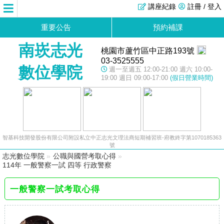
講座紀錄
註冊 / 登入
重要公告
預約補課
南崁志光
桃園市蘆竹區中正路193號
03-3525555
數位學院
週一至週五 12:00-21:00 週六 10:00-
19:00 週日 09:00-17:00
(假日營業時間)
智基科技開發股份有限公司附設私立中正志光文理法商短期補習班-府教終字第1070185363
號
志光數位學院
»
公職與國營考取心得
»
114年 一般警察一試 四等 行政警察
一般警察一試考取心得