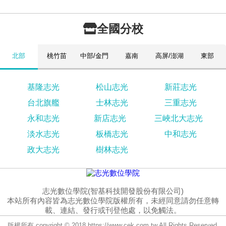
全國分校
北部
桃竹苗
中部/金門
嘉南
高屏/澎湖
東部
基隆志光
松山志光
新莊志光
台北旗艦
士林志光
三重志光
永和志光
新店志光
三峽北大志光
淡水志光
板橋志光
中和志光
政大志光
樹林志光
志光數位學院(智基科技開發股份有限公司)
本站所有內容皆為志光數位學院版權所有，未經同意請勿任意轉
載、連結、發行或刊登他處，以免觸法。
版權所有 copyright © 2018 https://www.cek.com.tw All Rights Reserved.