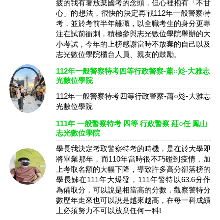
疲的我有著放棄國考的念頭，但心裡抱有「不甘
心」的想法，很快的決定再戰112年一般警察特
考，並於考前半年離職，以全職考生的身分更專
注在試前衝刺，積極參與志光數位學院舉辦的大
小考試，今年的上榜感謝當時不放棄的自己以及
志光數位學院櫃台人員、親友的鼓勵。
112年一般警察特考四等行政警察-蕭○彣-大雅志
光數位學院
112年一般警察特考四等行政警察-蕭○彣-大雅志
光數位學院
111年 一般警察特考 四等 行政警察 莊○任 鳳山
志光數位學院
學長我決定考取警察特考的時機，是在於大學即
將畢業那年，而110年當時很不巧碰到疫情，加
上考取名額的大幅下降，導致許多高分卻落榜的
學長姊在111年大爆發，111年警特以63.6分作
為備取分，可以說是相當高的分數，觀察警特分
數歷年走來也可以說是越來越高，在每一科成績
上必須努力不可以放棄任何一科!