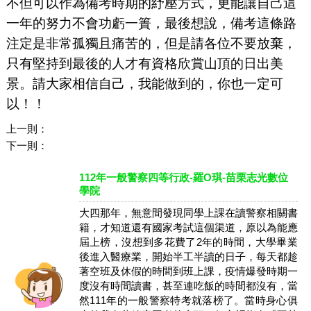
不但可以作為備考時期的紓壓方式，更能讓自己這
一年的努力不會功虧一簣，最後想說，備考這條路
注定是非常孤獨且痛苦的，但是請各位不要放棄，
只有堅持到最後的人才有資格欣賞山頂的日出美
景。請大家相信自己，我能做到的，你也一定可
以！！
上一則：
下一則：
112年一般警察四等行政-羅O琪-苗栗志光數位
學院
大四那年，無意間發現同學上課在讀警察相關書
籍，才知道還有國家考試這個渠道，原以為能應
屆上榜，沒想到多花費了2年的時間，大學畢業
後進入醫療業，開始半工半讀的日子，每天都趁
著空班及休假的時間到班上課，疫情爆發時期一
度沒有時間讀書，甚至連吃飯的時間都沒有，當
然111年的一般警察特考就落榜了。當時身心俱