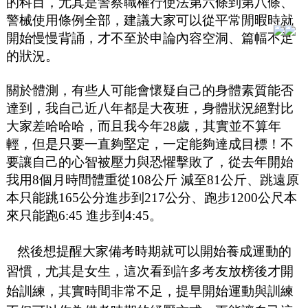
的科目，尤其是警察職權行使法第六條到第八條、
警械使用條例全部，建議大家可以從平常閒暇時就
開始慢慢背誦，才不至於申論內容空洞、篇幅不足
的狀況。
關於體測，有些人可能會懷疑自己的身體素質能否
達到，我自己近八年都是大夜班，身體狀況絕對比
大家差哈哈哈，而且我今年28歲，其實並不算年
輕，但是只要一直夠堅定，一定能夠達成目標！不
要讓自己的心智被壓力與恐懼擊敗了，從去年開始
我用8個月時間體重從108公斤 減至81公斤、跳遠原
本只能跳165公分進步到217公分、跑步1200公尺本
來只能跑6:45 進步到4:45。
然後想提醒大家備考時期就可以開始養成運動的
習慣，尤其是女生，這次看到許多考友放榜後才開
始訓練，其實時間非常不足，提早開始運動與訓練