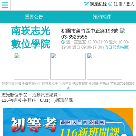
講座紀錄
註冊 / 登入
重要公告
預約補課
南崁志光
桃園市蘆竹區中正路193號
03-3525555
數位學院
週一至週五 12:00-21:00 週六 10:00-
19:00 週日 09:00-17:00
(假日營業時間)
智基科技開發股份有限公司附設私立中正志光文理法商短期補習班-府教終字第1070185363
號
志光數位學院
»
活動訊息總覽
»
116初等考-各類科｜8/31(一)新班開課
»