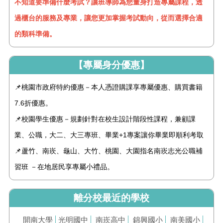
不知道要準備什麼考試？讓班導師為您量身打造專屬課程，透
過櫃台的服務及專業，讓您更加掌握考試動向，從而選擇合適
的類科準備。
【專屬身分優惠】
📌桃園市政府特約優惠－本人憑證購課享專屬優惠、購買書籍
7.6折優惠。
📌校園學生優惠－規劃針對在校生設計階段性課程，兼顧課
業、公職，大二、大三專班、畢業+1專案讓你畢業即順利考取
📌蘆竹、南崁、龜山、大竹、桃園、大園指名南崁志光公職補
習班 －在地居民享專屬小禮品。
離分校最近的學校
開南大學
光明國中
南崁高中
錦興國小
南美國小