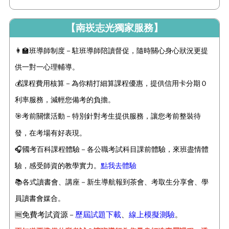
【南崁志光獨家服務】
👩‍🏫班導師制度－駐班導師陪讀督促，隨時關心身心狀況更提
供一對一心理輔導。
💰課程費用核算－為你精打細算課程優惠，提供信用卡分期０
利率服務，減輕您備考的負擔。
🎯考前關懷活動－特別針對考生提供
服務
，讓您考前整裝待
發，在考場有好表現。
🎧國考百科課程體驗－各公職考試科目課前體驗，來班盡情體
驗，感受師資的教學實力。
點我去體驗
📚
各式讀書會、講座－新生導航報到茶會、考取生分享會、學
員讀書會媒合。
免費考試資源
歷屆試題下載
、
線上模擬測驗
🆓
－
。