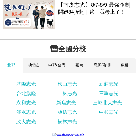
【南崁志光】8/7-8/9 最強企劃
開跑84折起｜爸，我考上了！
全國分校
北部
桃竹苗
中部/金門
嘉南
高屏/澎湖
東部
基隆志光
松山志光
新莊志光
台北旗艦
士林志光
三重志光
永和志光
新店志光
三峽北大志光
淡水志光
板橋志光
中和志光
政大志光
樹林志光