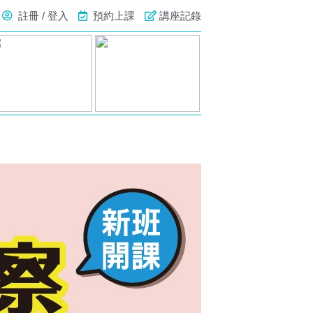
註冊 / 登入
預約上課
講座記錄