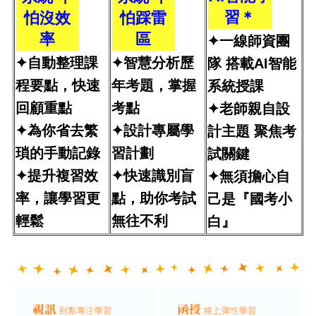
習＊
怕沒效
怕踩雷
率
區
✦一線師資團
✦自動整理課
✦智慧分析歷
隊 搭載AI智能
程要點，快速
年考題，掌握
系統授課
回顧重點
考點
✦老師親自設
✦為你省去繁
✦設計專屬學
計主題 聚焦考
瑣的手動記錄
習計劃
試關鍵
✦提升複習效
✦快速識別盲
✦無須擔心自
率，讓學習更
點，助你考試
己是『國考小
輕鬆
無往不利
白』