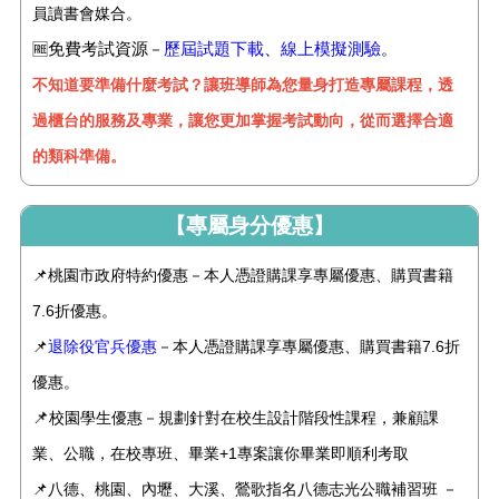
員讀書會媒合。
免費考試資源
歷屆試題下載
、
線上模擬測驗
🆓
－
。
不知道要準備什麼考試？讓班導師為您量身打造專屬課程，透
過櫃台的服務及專業，讓您更加掌握考試動向，從而選擇合適
的類科準備。
【專屬身分優惠】
📌桃園市政府特約優惠－本人憑證購課享專屬優惠、購買書籍
7.6折優惠。
📌
退除役官兵優惠
－本人憑證購課享專屬優惠、購買書籍7.6折
優惠。
📌
校園學生優惠－規劃針對在校生設計階段性課程，兼顧課
業、公職，在校專班、畢業+1專案讓你畢業即順利考取
📌八德、桃園、內壢、大溪、鶯歌指名八德志光公職補習班 －