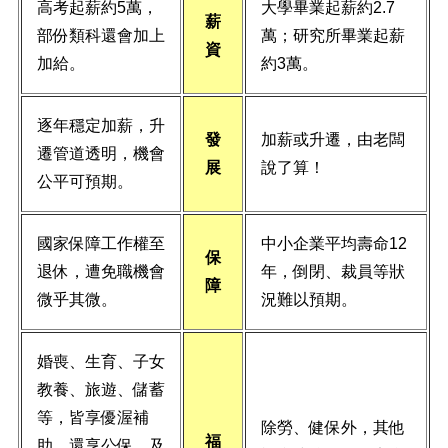
高考起薪約5萬，
大學畢業起薪約2.7
薪
部份類科還會加上
萬；研究所畢業起薪
資
加給。
約3萬。
逐年穩定加薪，升
發
加薪或升遷，由老闆
遷管道透明，機會
展
說了算！
公平可預期。
國家保障工作權至
中小企業平均壽命12
保
退休，遭免職機會
年，倒閉、裁員等狀
障
微乎其微。
況難以預期。
婚喪、生育、子女
教養、旅遊、儲蓄
等，皆享優渥補
除勞、健保外，其他
福
助。還享公保，及