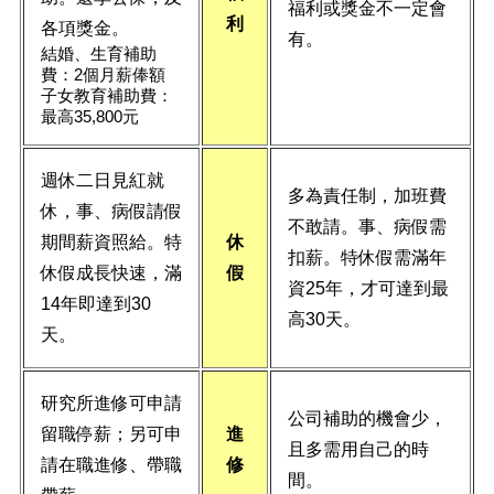
福利或獎金不一定會
利
各項獎金。
有。
結婚、生育補助
費：2個月薪俸額
子女教育補助費：
最高35,800元
週休二日見紅就
多為責任制，加班費
休，事、病假請假
不敢請。事、病假需
期間薪資照給。特
休
扣薪。特休假需滿年
休假成長快速，滿
假
資25年，才可達到最
14年即達到30
高30天。
天。
研究所進修可申請
公司補助的機會少，
留職停薪；另可申
進
且多需用自己的時
請在職進修、帶職
修
間。