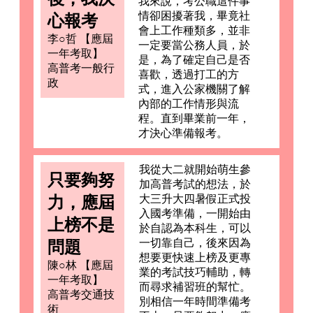
我來說，考公職這件事
情卻困擾著我，畢竟社
心報考
會上工作種類多，並非
李○哲 【應屆
一定要當公務人員，於
一年考取】
是，為了確定自己是否
高普考一般行
喜歡，透過打工的方
政
式，進入公家機關了解
內部的工作情形與流
程。直到畢業前一年，
才決心準備報考。
我從大二就開始萌生參
只要夠努
加高普考試的想法，於
力，應屆
大三升大四暑假正式投
入國考準備，一開始由
上榜不是
於自認為本科生，可以
一切靠自己，後來因為
問題
想要更快速上榜及更專
陳○林 【應屆
業的考試技巧輔助，轉
一年考取】
而尋求補習班的幫忙。
高普考交通技
別相信一年時間準備考
術