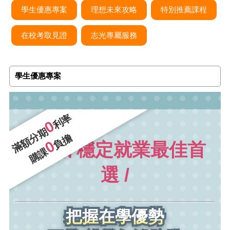
學生優惠專案
理想未來攻略
特別推薦課程
在校考取見證
志光專屬服務
學生優惠專案
利率
0
滿額分期
負擔
0
\ 公職 穩定就業最佳首
購課
選 /
把握在學優勢