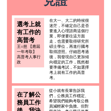
見證
在大一、大二的時候很
選考上就
迷茫，不確定自己是否
有工作的
要進入心理諮商這個行
業，即便要往這方面
高普考
走，也需要取得研究所
王○慈 【應屆
碩士學位，再進行國考
一年考取】
取得證照。仔細思考過
高普考人事行
後，我發現自己更加傾
政
向穩定的工作，既然都
要準備考試，不如選擇
考上就有工作的高普
考。
從小就有長輩告訴我
在了解公
們，公務員工作穩定、
希望我們能夠考取公務
務員工作
員減輕家中負擔。但對
後，我決