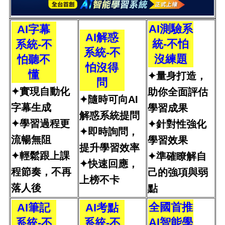
AI測驗系
AI字幕
AI解惑
統-不怕
系統-不
系統-不
沒練題
怕聽不
怕沒得
懂
✦量身打造，
問
✦實現自動化
助你全面評估
✦隨時可向AI
字幕生成
學習成果
解惑系統提問
✦學習過程更
✦針對性強化
✦即時詢問，
流暢無阻
學習效果
提升學習效率
✦輕鬆跟上課
✦準確瞭解自
✦快速回應，
程節奏，不再
己的強項與弱
上榜不卡
落人後
點
全國首推
AI筆記
AI考點
AI智能學
系統-不
系統-不