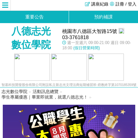
講座紀錄
註冊 / 登入
重要公告
預約補課
八德志光
桃園市八德區大智路15號
03-3761818
數位學院
週一至週六 09:00-21:00 週日 09:00-
18:00
(假日營業時間)
智基科技開發股份有限公司附設私立新志光文理法商短期補習班-府教終字第1070185359號
志光數位學院
»
活動訊息總覽
»
學生專屬優惠｜畢業即就業，就選八德志光！
»