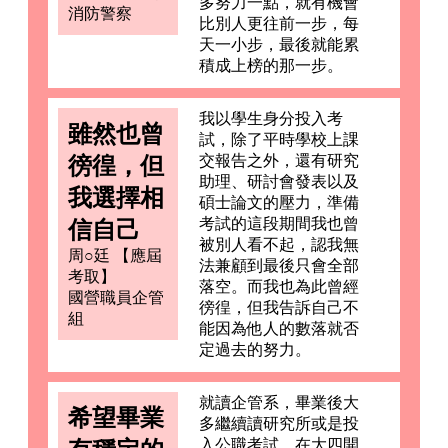
多努力一點，就有機會
消防警察
比別人更往前一步，每
天一小步，最後就能累
積成上榜的那一步。
我以學生身分投入考
雖然也曾
試，除了平時學校上課
徬徨，但
交報告之外，還有研究
助理、研討會發表以及
我選擇相
碩士論文的壓力，準備
考試的這段期間我也曾
信自己
被別人看不起，認我無
周○廷 【應屆
法兼顧到最後只會全部
考取】
落空。而我也為此曾經
國營職員企管
徬徨，但我告訴自己不
組
能因為他人的數落就否
定過去的努力。
就讀企管系，畢業後大
希望畢業
多繼續讀研究所或是投
入公職考試，在大四開