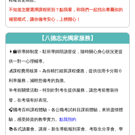
不知道怎麼選擇課程班別？點我看，和我們一起找出專屬你的
補習模式，讓你備考安心，上榜開心！
【八德志光獨家服務】
👩‍🏫班導師制度－駐班導師陪讀督促，隨時關心身心狀況更提
供一對一心理輔導。
💰課程費用核算－為你精打細算課程優惠，提供信用卡分期０
利率服務，減輕您備考的負擔。
🎯考前關懷活動－特別針對考生提供
服務
，讓您考前整裝待
發，在考場有好表現。
🎧國考百科課程體驗－各公職考試科目課前體驗，來班盡情體
驗，感受師資的教學實力。
點我預約
📚
各式讀書會、講座－新生導航報到茶會、考取生分享會、學