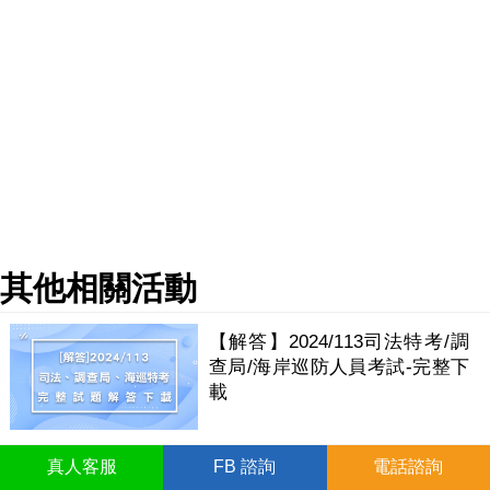
其他相關活動
【解答】2024/113司法特考/調
查局/海岸巡防人員考試-完整下
載
真人
客服
FB
諮詢
電話諮詢
【讀書方法分享】監刑法準備要