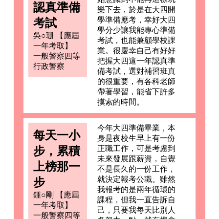
認真準備
樂下去，於是在大四開
學準備應考，幸好大四
考試
學分少讓我能專心準備
吳○珊 【應屆
考試，也能兼顧學校課
一年考取】
業。很慶幸自己有好好
一般警察四等
把握大四這一年認真準
行政警察
備考試，選對補習班真
的很重要，有各科老師
帶著學習，能省下許多
摸索的時間。
今年大四準備畢業，本
每天一小
身是夜校生早上有一份
步，累積
正職工作，可是考慮到
未來發展跟薪資，自覺
上榜那一
不是長久的一份工作，
就決定報考公職。雖然
步
我報考的是兩年循環的
鍾○剛 【應屆
課程，但我一直告訴自
一年考取】
己，只要我每天比別人
一般警察四等