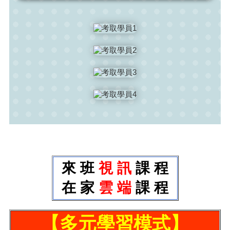
來 班
視 訊
課 程
在 家
雲 端
課 程
【多元學習模式】