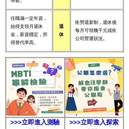
帶薪。
任職滿一定年資，
依勞退新制，退休後
始得支領月退休
退
每月可領幾千元或依
金，薪資穩定，所
休
公司營運狀況。
得替代率高。
>>>立即進入測驗
>>>立即進入探索