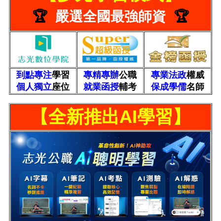
🏆
嚴選全國最強師資
🏆
到點專注
學習
專精專辦
公職
專業法政
權威
個人獨立
座位
就業函授
輔考
保成學儒
名師
【全新推出AI學習】