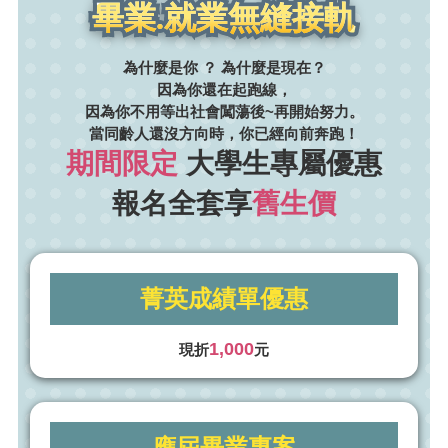
畢業.就業無縫接軌
為什麼是你 ？ 為什麼是現在？
因為你還在起跑線，
因為你不用等出社會闖蕩後~再開始努力。
當同齡人還沒方向時，你已經向前奔跑！
期間限定
大學生
專屬優惠
報名全套享
舊生價
菁英成績單優惠
1,000
現折
元
應屆畢業專案