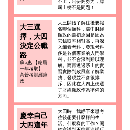
不上，只要夠努力，應
屆上榜不是問題！
大三開始了解往後要報
大三選
名哪個類科，選中財經
擇，大四
廉政的最初原因是因為
它錄取率相對高，再深
決定公職
入細看考科，發現考科
多是各個專業的入門學
路
科，並不會深到難以理
蘇○惠 【應屆
解。而再透過系上的實
一年考取】
習實際到政風室了解業
高普考財經廉
務，發現並不會很排
政
斥，因此在大四上便選
了財經廉政作為準備的
方向。
大四時，我靜下來思考
慶幸自己
往後想要什麼樣的生
大四這年
活、什麼樣的工作？開
始意識到不能再這樣玩