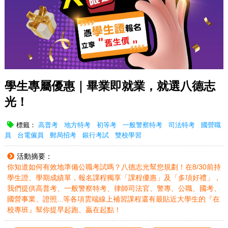
學生專屬優惠｜畢業即就業，就選八德志
光！
標籤：
高普考
地方特考
初等考
一般警察特考
司法特考
國營職
員
台電僱員
郵局招考
銀行考試
雙校學習
活動摘要：
你知道如何有效地準備公職考試嗎？八德志光幫您規劃！在8/30前持
學生證、學期成績單，報名課程獨享「課程優惠」及「多項好禮」，
我們提供高普考、一般警察特考、律師司法官、警專、公職、國考、
國營事業、證照...等各項雲端線上補習課程還有最貼近大學生的『在
校專班』幫你提早起跑、贏在起點！