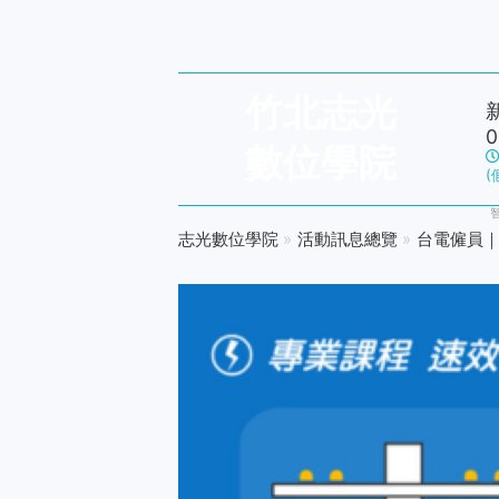
竹北志光
0
數位學院
(
志光數位學院
»
活動訊息總覽
»
台電僱員｜