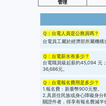
管理
Ｑ：台電人員是公務員嗎？
台電員工屬於經濟部所屬機構
Ｑ：台電薪水有多少？
台電職員級起薪約45,094
元
36,686元。
Ｑ：台電報名費用是多少？
1.報名費：新臺幣900元整。
2.具原住民族或身心障礙身
關證件者，得享有報名費減半優