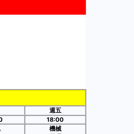
四
週五
0
18:00
配
機械