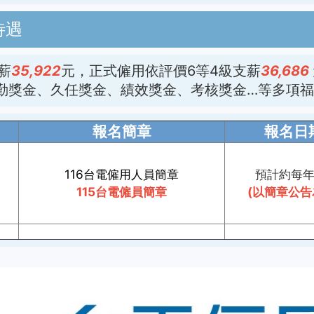
待遇
薪
35,922
元，正式僱用依評價6等4級支薪
36,686
勤獎金、久任獎金、績效獎金、考核獎金…等多項
報名簡章
報名日
116台電僱用人員簡章
預計約每年
115台電僱員簡章
(以簡章公告