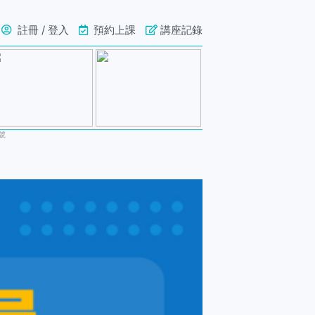
註冊 / 登入
預約上課
講座記錄
號