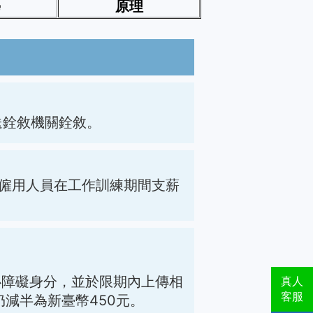
學
原理
送銓敘機關銓敘。
台電僱用人員在工作訓練期間支薪
心障礙身分，並於限期內上傳相
真人
客服
仍減半為新臺幣450元。