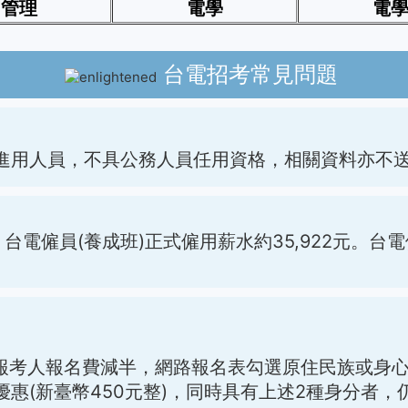
管理
電學
電
台電招考常見問題
進用人員，不具公務人員任用資格，相關資料亦不
；台電僱員(養成班)正式僱用薪水約35,922元。
分報考人報名費減半，網路報名表勾選原住民族或身
惠(新臺幣450元整)，同時具有上述2種身分者，