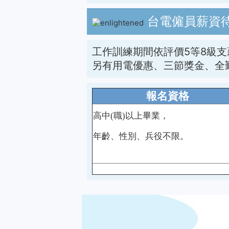
台電僱員
薪資
工作訓練期間依評價5等8級支
另有用電優惠、三節獎金、全
報名資格
高中(職)以上畢業，
年齡、性別、兵役不限。