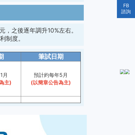
FB
諮詢
元，之後逐年調升10%左右。
福利制度。
期
筆試日期
1月
預計
約每年5月
為主)
(以簡章公告為主)