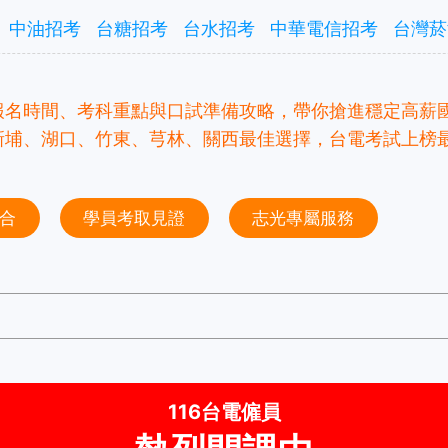
中油招考
台糖招考
台水招考
中華電信招考
台灣菸
名時間、考科重點與口試準備攻略，帶你搶進穩定高薪國營
新埔、湖口、竹東、芎林、關西最佳選擇，台電考試上榜
合
學員考取見證
志光專屬服務
116台電僱員