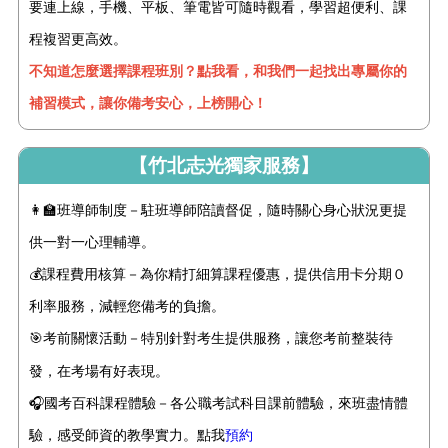
要連上線，手機、平板、筆電皆可隨時觀看，學習超便利、課
程複習更高效。
不知道怎麼選擇課程班別？點我看，和我們一起找出專屬你的
補習模式，讓你備考安心，上榜開心！
【竹北志光獨家服務】
👩‍🏫班導師制度－駐班導師陪讀督促，隨時關心身心狀況更提
供一對一心理輔導。
💰課程費用核算－為你精打細算課程優惠，提供信用卡分期０
利率服務，減輕您備考的負擔。
🎯考前關懷活動－特別針對考生提供
服務
，讓您考前整裝待
發，在考場有好表現。
🎧國考百科課程體驗－各公職考試科目課前體驗，來班盡情體
驗，感受師資的教學實力。點我
預約