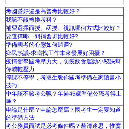
考國營好還是高普考比較好？
我該不該轉換考科？
補習選擇面授、函授、視訊哪個方式比較好？
要選擇哪一間補習班比較好?
準備國考的心態如何調適?
鄉民熱議-求職找工作未來發展好困擾？
疫情衝擊國考壓力大，防疫飲食運動小秘訣幫
你減輕壓力
停課不停學，考取生教你國考準備在家讀書小
技巧
中年該不該考公職？年過45歲準備公職考得上
嗎？
申論是什麼？申論怎麼寫？國考生一定要知道
的準備方法
考公務員面試是必考條件嗎？釐清迷思，推薦