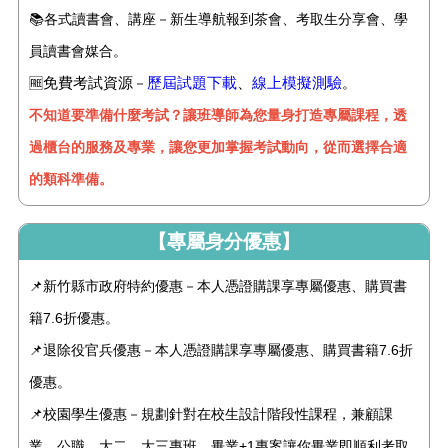
📚
各式讀書會、講座－新生導航報到茶會、考取生分享會、學
員讀書會媒合。
免費考試資源
歷屆試題下載
、
線上模擬測驗
🆓
－
。
不知道要準備什麼考試？讓班導師為您量身打造專屬課程，透
過櫃台的服務及專業，讓您更加掌握考試動向，從而選擇合適
的類科準備。
【專屬身分優惠】
📌新竹縣市政府特約優惠－本人憑證購課享專屬優惠、購買書
籍7.6折優惠。
📌退除役官兵優惠－本人憑證購課享專屬優惠、購買書籍7.6折
優惠。
📌校園學生優惠－規劃針對在校生設計階段性課程，兼顧課
業、公職，大二、大三專班、畢業+1專案讓你畢業即順利考取