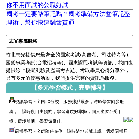
你不用面試的公職好試
國考一定要做筆記嗎？國考準備方法暨筆記整
理術，幫你快速融會貫通
志光專屬服務
竹北志光提供您最齊全的國家考試(高普考、司法特考等)、
國營事業考試(台電招考等)、國家證照考試等資訊，我們也
提供線上模擬測驗及歷屆考古題、考取學員心得分享外，
另有多元的優惠活動，我們提供完整的資訊為服務。
【多元學習模式，完整輔考】
視訊學習－全國80分校，服務據點最多，跨區學習同步服
務，上課時段自由預約，學習進度好掌握，個人座位不受干
擾，環境舒適、學習氛圍佳。
函授學習－名師隨侍在側，隨時隨地皆能上課，雲端函授只