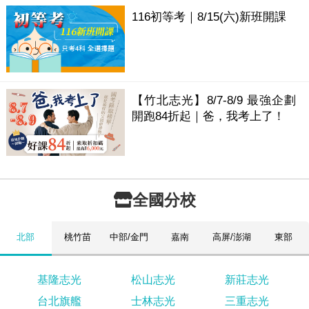
116初等考｜8/15(六)新班開課
【竹北志光】8/7-8/9 最強企劃
開跑84折起｜爸，我考上了！
全國分校
北部
桃竹苗
中部/金門
嘉南
高屏/澎湖
東部
基隆志光
松山志光
新莊志光
台北旗艦
士林志光
三重志光