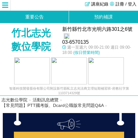
講座紀錄
註冊 / 登入
重要公告
預約補課
新竹縣竹北市光明六路301之6號
竹北志光
03-6570135
數位學院
週一至週六 09:00-21:00 週日 09:00-
18:00
(假日營業時間)
智基科技開發股份有限公司附設新竹縣私立志光法商文理短期補習班-府教社字第
1103714329號
志光數位學院
»
活動訊息總覽
»
【常見問題】PTT國考版、Dcard公職版常見問題Q&A
»