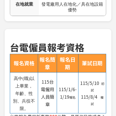
在地就業
發電廠用人在地化／具在地設籍
優勢
台電僱員報考資格
報名簡
報名日
報名資格
筆試日期
章
期
高中(職)以
115台
115/5/10
初
上畢業，
電僱用
115/1/6-
試
年齡、性
人員簡
1/19
115/8/4
報名
複
別、兵役不
章
試
限。