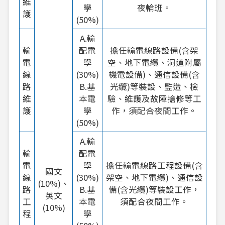
維
學
夜輪班。
護
(50%)
A.輸
輸
配電
擔任輸電線路設備(含架
電
學
空、地下電纜、洞道附屬
線
(30%)
機電設備)、通信設備(含
路
B.基
光纜)等裝設、監造、檢
維
本電
驗、維護及故障搶修等工
護
學
作，須配合夜間工作。
(50%)
A.輸
輸
配電
電
學
擔任輸電線路工程設備(含
國文
線
(30%)
架空、地下電纜)、通信設
(10%)、
路
B.基
備(含光纜)等裝設工作，
英文
工
本電
須配合夜間工作。
(10%)
程
學