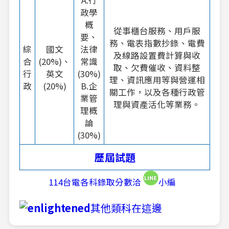
政學
概
從事櫃台服務、用戶服
要、
務、電表指數抄錄、電費
綜
國文
法律
及線路設置費計算與收
合
(20%)、
常識
取、欠費催收、資料整
行
英文
(30%)
理、資訊應用等與營運相
政
(20%)
B.企
關工作，以及各種行政管
業管
理與資產活化等業務。
理概
論
(30%)
歷屆試題
114台電各科錄取分數洽
小編
其他類科在這邊