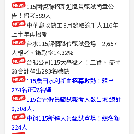
115國營聯招新進職員甄試簡章公
告！招考589人
中華郵政缺工 9月錄取逾千人116年
上半年再招考
台水115評價職位甄試登場 2,657
人報考、錄取率14.32%
台船公司115大舉徵才！工管、技術
類合計釋出283名職缺
115農田水利新血招募啟動！釋出
274名正取名額
115台電僱員甄試報考人數出爐 總計
9,308人!
中鋼115新進人員甄試登場！總名額
224人