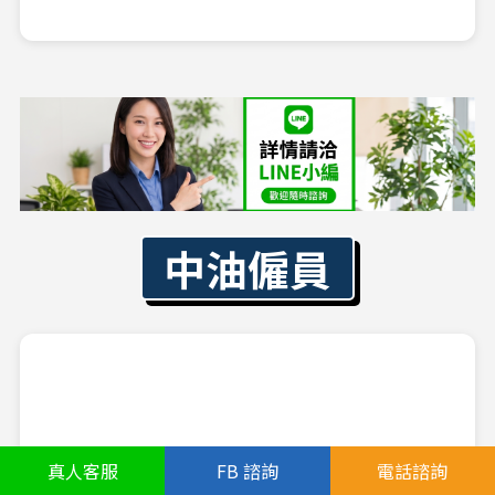
中油僱員
真人
客服
FB
諮詢
電話諮詢