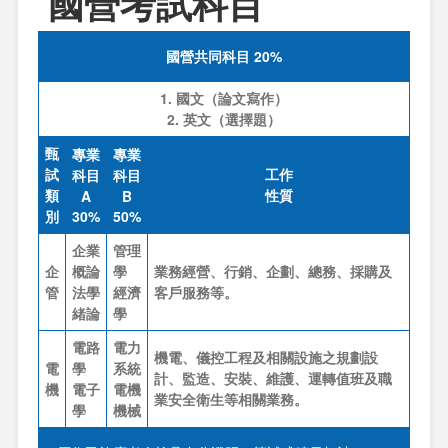
國營考試科目
國營共同科目 20%
1. 國文（論文寫作）
2. 英文（選擇題）
甄
專業
專業
試
工作
科目
科目
類
性質
A
B
別
30%
50%
企業
管理
企
概論
學
業務經營、行銷、企劃、總務、採購及
管
法學
經濟
客戶服務等。
緒論
學
電路
電力
機電、儀控工程及相關設施之規劃設
電
學
系統
計、監造、安裝、維護、運轉值班及職
機
電子
電機
業安全衛生等相關業務。
學
機械