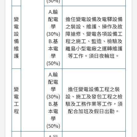
(50%)
A.輸
變
配電
擔任變電設備及電驛設備
電
學
之裝設、維護、操作及故
設
(30%)
障搶修、變電各項設備工
備
B.基
程之施工、監造、檢驗及
維
本電
離島小型電廠之運轉維護
護
學
等工作。須日夜輪班。
(50%)
A.輸
配電
變
學
擔任變電設備工程之裝
電
(30%)
設、施工及發包工程之檢
工
B.基
驗及工務作業等工作，須
程
本電
配合加班及假日出勤。
學
(50%)
A.行