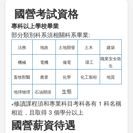
國營考試資格
專科以上學校畢業
部分類別科系須相關科系畢業:
法務
地政
土地開發
土木
建築
職業安全衛
機械
電機
儀電
環工
生
畜牧獸醫
農業
化學
化工製程
地質
生態
地球物理
石油開採
修讀課程須和專業科目考科各有 1 科名稱
※
相近，且取得 3 個學分以上
國營薪資待遇