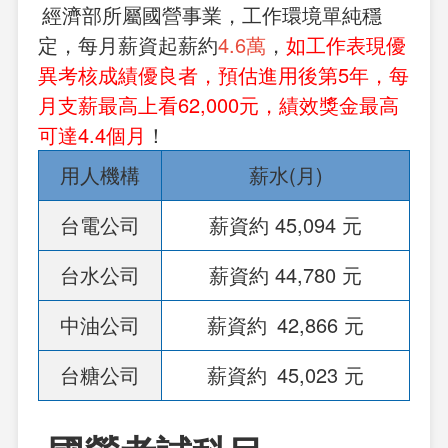
經濟部所屬國營事業，工作環境單純穩
每月薪資起薪約
4.6萬
，
如工作表現優
定，
異考核成績優良者，預估進用後第5年，每
月支薪最高上看62,000元，績效獎金最高
可達4.4個月
！
用人機構
薪水(月)
台電公司
薪資約 45,094
元
台水公司
薪資約 44,780 元
中油公司
薪資約
42,866
元
台糖公司
薪資約
45,023 元