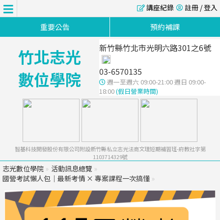
講座紀錄
註冊 / 登入
重要公告
預約補課
新竹縣竹北市光明六路301之6號
竹北志光
03-6570135
數位學院
週一至週六 09:00-21:00 週日 09:00-
18:00
(假日營業時間)
智基科技開發股份有限公司附設新竹縣私立志光法商文理短期補習班-府教社字第
1103714329號
志光數位學院
»
活動訊息總覽
»
國營考試懶人包｜最新考情 × 專案課程一次搞懂
»