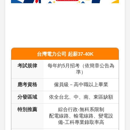
台灣電力公司 起薪37-40K
考試規律
每年約5月招考（依簡章公告為
準）
應考資格
僱員級－高中職以上畢業
分發區域
依全台北、中、南、東區缺額
特別推薦
綜合行政-無科系限制
配電線路、輸電線路、變電設
備-工科專業錄取率高