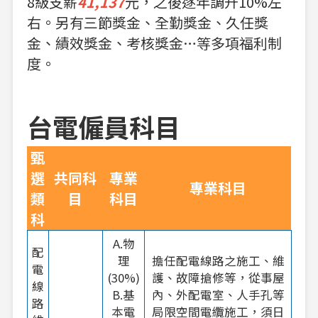
8級支薪
41,137
元，之後逐年調升10%左
右。另有三節獎金、全勤獎金、久任獎
金、績效獎金、考核獎金…等多項福利制
度。
台電僱員科目
甄
選
共同科
專業
專業科目
類
目
科目
科
A.物
配
理
擔任配電線路之施工、維
電
(30%)
護、故障搶修等，從事屋
線
B.基
內、外配電室、人手孔等
路
本電
局限空間電纜施工，須日