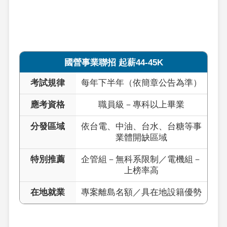
國營事業聯招 起薪44-45K
考試規律
每年下半年（依簡章公告為準）
應考資格
職員級－專科以上畢業
分發區域
依台電、中油、台水、台糖等事
業體開缺區域
特別推薦
企管組－無科系限制／電機組－
上榜率高
在地就業
專案離島名額／具在地設籍優勢