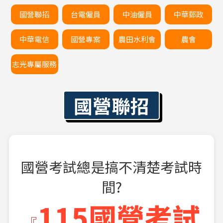
國營聯招
台電僱員
中油僱員
中華郵政
中華電信
國營專案
農田水利會
農會
志光專屬服務
國營聯招
國營考試總是搞不清楚考試時
間?
115國營考試
『