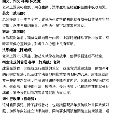
國文、作文 林嵩(林文騰)
老師上課風格幽默，內容生動，讓學生能在輕鬆的氛圍中吸收知識。
英文（威老師）
老師提供了一本單字本，建議考生從準備初期就養成每日背誦單字的
習慣，逐步累積詞彙量。這對應付單字題非常有幫助。
憲法（韋老師）
在課程開始前，我就先聽過部分內容。上課時老師常穿插小故事，有
時甚至像心靈雞湯，對考生在心態上很有幫助。
法學緒論（陳老師）
老師上課方式風趣，聽起來就像在聽故事，使得學習過程不枯燥。
衛生法規與倫理
魯葦（許宸嫚）
老師
建議在課程一開始就進行聽課與筆記，並先背誦重要法規，例如今年
的菸害防制法，以及雖非法條但同樣重要的 MPOWER。這能幫助建
立完整的主題架構，申論題答題時更能充實內容。其餘如傳染病防治
法、健保法、精神衛生法、醫療法、長照法等，也建議在前期就分批
準備，避免後期因累積過多背誦壓力而焦慮。
衛生行政學（程老師）
這科範圍廣泛，除了課程教材，也建議搭配當年度施政計畫與政策對
照，加深印象並建立清晰架構。同時要多閱讀相關衛生健康議題，遇