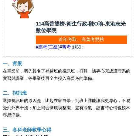
114高普雙榜-衛生行政-陳O瑜-東港志光
數位學院
首年考取、高普考雙榜
#高考(三級)
#普考
點閱：
一、背景
在畢業前，我先報名了補習班的視訊班，打算一邊專心完成護理系的
實習與課業，等畢業後再全力投入高普考的準備。
二、視訊班
選擇視訊班的原因是，比起在家自學，到班上課能讓我更專心，不易
受到外界干擾；加上補習班環境整潔、還有冷氣，讀書時心情也較不
容易浮躁。
三、各科老師教學心得