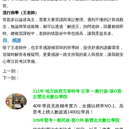
答。
流行病學（
王
老師）
答題多以論述為主，需要大量背誦與筆記整理。遇到不懂的計算或觀
念，無論簡單或複雜，都可以透過「解惑王」詢問老師，回覆都很即
時。總複習課程中，老師的猜題命中率也很高，讓我受益良多。
四、感謝
除了
王
老師外，也非常感謝補習班的班導師，提供舒適的讀書環境，
並隨時解答各種疑問。更要感謝一路支持我的家人與朋友，讓我能安
心專注於考試準備。
上一則：
下一則：
111年 地方政府五等特考 五等 一般行政-張O宣-
左營志光數位學院
40年學員見政輔考實力，全國佔榜率NO.1。高
普考上榜人數超過1400位學員！
109年普考一般民政-姜O州-新營志光數位學院