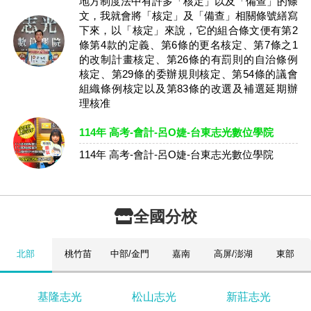
地方制度法中有許多「核定」以及「備查」的條
文，我就會將「核定」及「備查」相關條號繕寫
下來，以「核定」來說，它的組合條文便有第2
條第4款的定義、第6條的更名核定、第7條之1
的改制計畫核定、第26條的有罰則的自治條例
核定、第29條的委辦規則核定、第54條的議會
組織條例核定以及第83條的改選及補選延期辦
理核准
114年 高考-會計-呂O婕-台東志光數位學院
114年 高考-會計-呂O婕-台東志光數位學院
全國分校
北部
桃竹苗
中部/金門
嘉南
高屏/澎湖
東部
基隆志光
松山志光
新莊志光