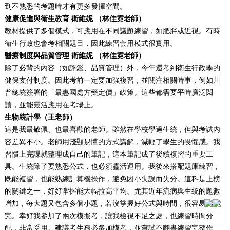
到不熟悉的考題時才有更多發揮空間。
健康促進與衛生教育
衛維妮
（林佳霓老師）
教材提供了多個模式，可應用在不同議題練習，如肥胖或近視。有時
衛生行政也會考相關題目，因此練習套用模式很實用。
醫療制度與品質管理 衛維妮 （林佳霓老師）
除了必背的內容（如評鑑、品質管理）外，今年還考到衛生行政學的
健保支付制度。因此考前一定要加強複習，並關注相關時事，例如川
普總統簽署的「最惠國處方藥定價」政策。這些都需要平時廣泛閱
讀，並能靈活應用在考場上。
生物統計學（
王老
師）
這是我最敬佩、也最喜歡的老師。雖然在學校學過生統，但與考試內
容差異不小。老師用淺顯易懂的方式講解，減輕了學生的畏懼感。我
習慣上完課就整理成自己的筆記，這本筆記成了後續複習的重要工
具。生統除了要熟悉公式，也必須靈活運用。我後來搭配題庫練習，
既能複習，也能熟練計算機操作，避免因小失誤而失分。這科是上榜
的關鍵之一，好好掌握能大幅拉高平均。尤其近年流病與生統的題數
增加，每大題又包含多個小題，若沒掌握好公式與時間，很容易寫不
完。幸好我參加了兩次模擬考，讓我檢視不足之處，也練習時間分
配，非常受用。建議考生務必參加模考，並嘗試不翻書練習完整作