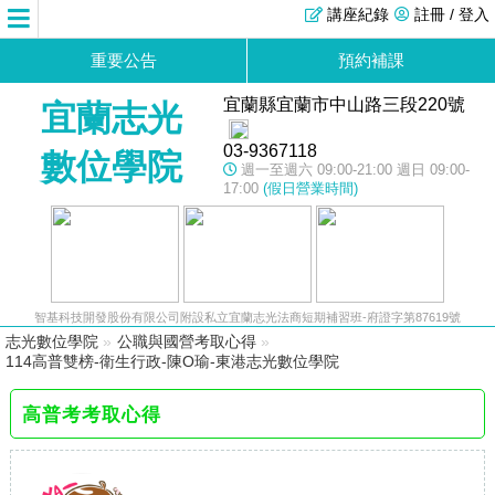
講座紀錄
註冊 / 登入
重要公告
預約補課
宜蘭縣宜蘭市中山路三段220號
宜蘭志光
03-9367118
數位學院
週一至週六 09:00-21:00 週日 09:00-
17:00
(假日營業時間)
智基科技開發股份有限公司附設私立宜蘭志光法商短期補習班-府證字第87619號
志光數位學院
»
公職與國營考取心得
»
114高普雙榜-衛生行政-陳O瑜-東港志光數位學院
高普考考取心得