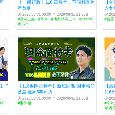
關務，
【一般行政】116 高普考，不限科系跨
【台
考首選
入台
0止
2026/07/31 00:00 至 2026/08/31 21:00止
202
#高考三級
#普考
#地方特考三等
#地方特
#台電
考四等
月主打
【116退除役特考】新班開課,國軍轉任
【高
首選,最高5萬補助
11
0止
2026/07/31 00:00 至 2026/08/31 21:00止
202
法特
#退除役
#高考
考四