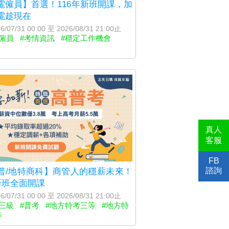
電僱員】首選！116年新班開課，加
電趁現在
6/07/31 00:00 至 2026/08/31 21:00止
僱員
#考情資訊
#穩定工作機會
真人
客服
FB
諮詢
普/地特商科】商管人的穩薪未來！
6新班全面開課
6/07/31 00:00 至 2026/08/31 21:00止
三級
#普考
#地方特考三等
#地方特
等