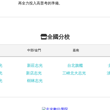
再全力投入高普考的準備。
全國分校
中部/金門
嘉南
光
新莊志光
台北旗艦
光
新店志光
三峽北大志光
光
樹林志光