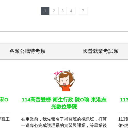
1
2
3
4
7
各類公職特考類
國營就業考試類
宋O
114高普雙榜-衛生行政-陳O瑜-東港志
1
光數位學院
警察工
在畢業前，我先報名了補習班的視訊班，打算
11
。
一邊專心完成護理系的實習與課業，等畢業後
佑-