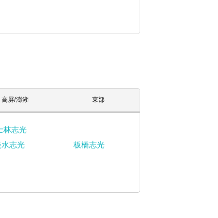
高屏/澎湖
東部
士林志光
淡水志光
板橋志光