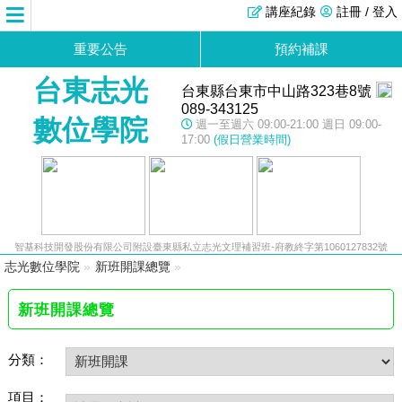
講座紀錄
註冊 / 登入
重要公告
預約補課
台東志光
台東縣台東市中山路323巷8號
089-343125
數位學院
週一至週六 09:00-21:00 週日 09:00-
17:00
(假日營業時間)
智基科技開發股份有限公司附設臺東縣私立志光文理補習班-府教終字第1060127832號
志光數位學院
»
新班開課總覽
»
新班開課總覽
分類：
項目：