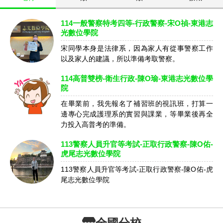
114一般警察特考四等-行政警察-宋O禎-東港志
光數位學院
宋同學本身是法律系，因為家人有從事警察工作
以及家人的建議，所以準備考取警察。
114高普雙榜-衛生行政-陳O瑜-東港志光數位學
院
在畢業前，我先報名了補習班的視訊班，打算一
邊專心完成護理系的實習與課業，等畢業後再全
力投入高普考的準備。
113警察人員升官等考試-正取行政警察-陳O佑-
虎尾志光數位學院
113警察人員升官等考試-正取行政警察-陳O佑-虎
尾志光數位學院