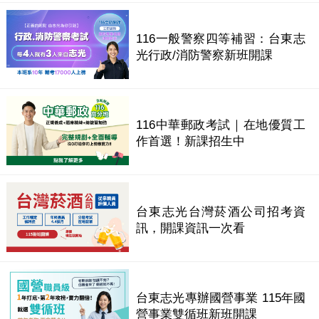
116一般警察四等補習：台東志
光行政/消防警察新班開課
116中華郵政考試｜在地優質工
作首選！新課招生中
台東志光台灣菸酒公司招考資
訊，開課資訊一次看
台東志光專辦國營事業 115年國
營事業雙循班新班開課