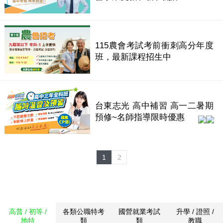
115農會考試考前衝刺高分年度
班，最新課程招生中
台東志光 高中補習 高一二暑期
預修~名師指導限時優惠
1
2
高普 / 初等 /
各類公職特考
國營就業考試
升學 / 證照 /
地特
類
類
教職