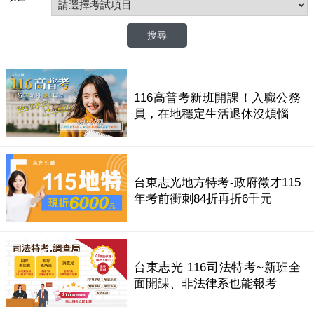
116高普考新班開課！入職公務
員，在地穩定生活退休沒煩惱
台東志光地方特考-政府徵才115
年考前衝刺84折再折6千元
台東志光 116司法特考~新班全
面開課、非法律系也能報考