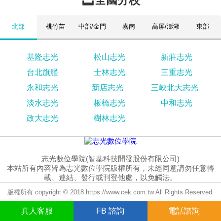
全國分校
北部
桃竹苗
中部/金門
嘉南
高屏/澎湖
東部
基隆志光
松山志光
新莊志光
台北旗艦
士林志光
三重志光
永和志光
新店志光
三峽北大志光
淡水志光
板橋志光
中和志光
政大志光
樹林志光
志光數位學院(智基科技開發股份有限公司)
本站所有內容皆為志光數位學院版權所有，未經同意請勿任意轉
載、連結、發行或刊登他處，以免觸法。
版權所有 copyright © 2018 https://www.cek.com.tw All Rights Reserved.
真人
客服
FB
諮詢
電話諮詢