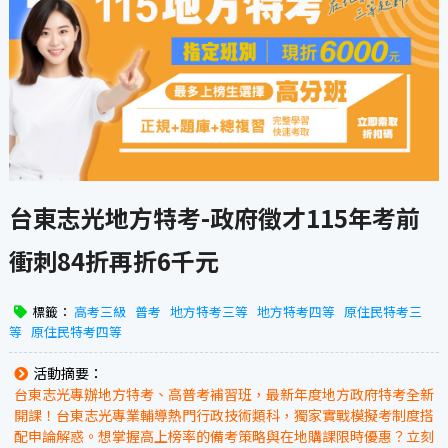
台東志光地方特考-政府徵才115年考前
衝刺84折再折6千元
標籤：
高考三級
普考
地方特考三等
地方特考四等
原住民特考三
等
原住民特考四等
活動摘要：
台東志光專辦地方特考、高普考補習班，最新年度地方政府特考全新
開課！台東志光專業輔導熱門行政技術類科，獨家實戰模擬考制度搭
配申論解惑。想掌握高上榜率的備考策略與在地購課限時優惠？立刻