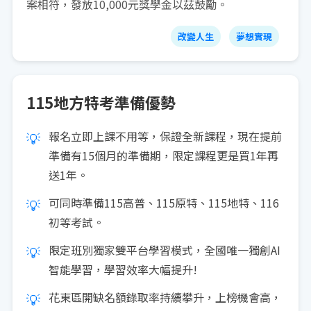
案相符，發放10,000元獎學金以茲鼓勵。
改變人生
夢想實現
115地方特考準備優勢
報名立即上課不用等，保證全新課程，現在提前
💡
準備有15個月的準備期，限定課程更是買1年再
送1年。
可同時準備115高普、115原特、115地特、116
💡
初等考試。
限定班別獨家雙平台學習模式，全國唯一獨創AI
💡
智能學習，學習效率大幅提升!
花東區開缺名額錄取率持續攀升，上榜機會高，
💡