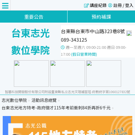
講座紀錄
註冊 / 登入
重要公告
預約補課
台東志光
台東縣台東市中山路323巷8號
089-343125
數位學院
週一至週六 09:00-21:00 週日 09:00-
17:00
(假日營業時間)
智基科技開發股份有限公司附設臺東縣私立志光文理補習班-府教終字第1060127832號
志光數位學院
»
活動訊息總覽
»
台東志光地方特考-政府徵才115年考前衝刺84折再折6千元
»