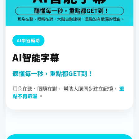
AI學習輔助
AI智能字幕
聽懂每一秒，重點都GET到！
耳朵在聽、眼睛在對， 幫助大腦同步建立記憶，
重
點不再遺漏
。