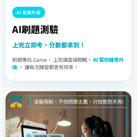
AI 智能升級
AI刷題測驗
上完立即考，分數都拿到！
刷題像玩 Game， 上完課直接開戰，
AI 幫你練等升
級
， 讓每次練習都更有效率。