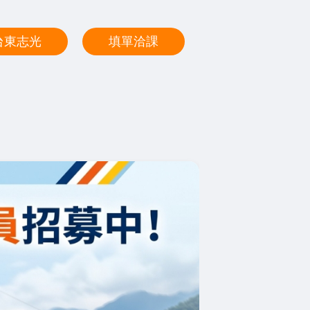
台東志光
填單洽課