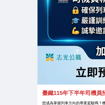
臺鐵115年下半年司機員
想成為掌握列車方向的專業駕駛嗎？