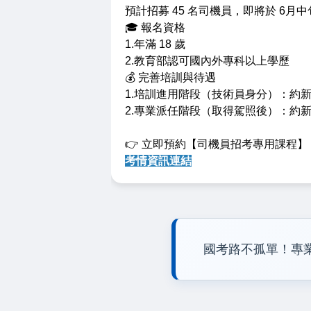
預計招募 45 名司機員，即將於 6月
🎓 報名資格
1.年滿 18 歲
2.教育部認可國內外專科以上學歷
💰 完善培訓與待遇
1.培訓進用階段（技術員身分）：約新臺幣
2.專業派任階段（取得駕照後）：約新臺幣
👉 立即預約【司機員招考專用課程
考情資訊連結
國考路不孤單！專