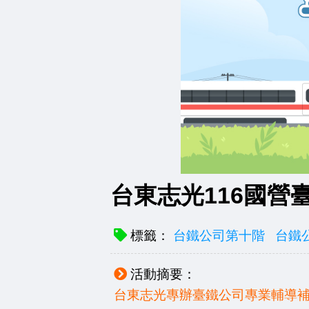
台東志光116國
標籤：
台鐵公司第十階
台鐵
活動摘要：
台東志光專辦臺鐵公司專業輔導補習