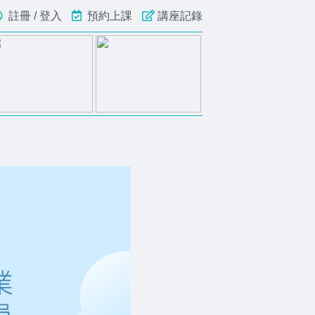
註冊 / 登入
預約上課
講座記錄