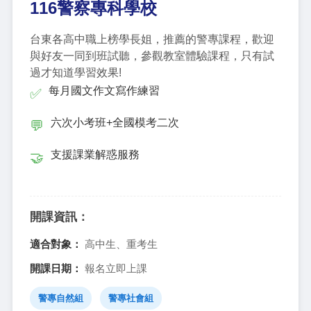
116警察專科學校
台東各高中職上榜學長姐，推薦的警專課程，歡迎
與好友一同到班試聽，參觀教室體驗課程，只有試
過才知道學習效果!
每月國文作文寫作練習
✅
六次小考班+全國模考二次
💬
支援課業解惑服務
🤝
開課資訊：
適合對象：
高中生、重考生
開課日期：
報名立即上課
警專自然組
警專社會組