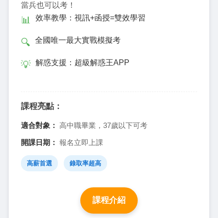
當兵也可以考！
效率教學：視訊+函授=雙效學習
📊
全國唯一最大實戰模擬考
🔍
解惑支援：超級解惑王APP
💡
課程亮點：
適合對象：
高中職畢業，37歲以下可考
開課日期：
報名立即上課
高薪首選
錄取率超高
課程介紹