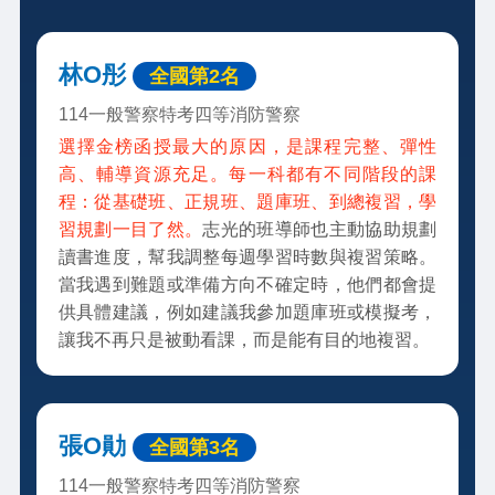
林O彤
全國第2名
114一般警察特考四等消防警察
選擇金榜函授最大的原因，是課程完整、彈性
高、輔導資源充足。每一科都有不同階段的課
程：從基礎班、正規班、題庫班、到總複習，學
習規劃一目了然。
志光的班導師也主動協助規劃
讀書進度，幫我調整每週學習時數與複習策略。
當我遇到難題或準備方向不確定時，他們都會提
供具體建議，例如建議我參加題庫班或模擬考，
讓我不再只是被動看課，而是能有目的地複習。
張O勛
全國第3名
114一般警察特考四等消防警察