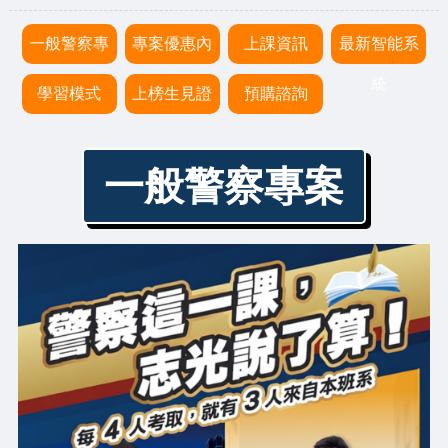
一般警察專
專案優惠內
上課資訊
最新智能系
案
容
統
學習模式
上榜生見證
預購諮詢
一般警察專案