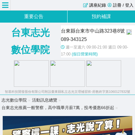
講座紀錄
註冊 / 登入
重要公告
預約補課
台東志光
台東縣台東市中山路323巷8號
089-343125
數位學院
週一至週六 09:00-21:00 週日 09:00-
17:00
(假日營業時間)
智基科技開發股份有限公司附設臺東縣私立志光文理補習班-府教終字第1060127832號
志光數位學院
»
活動訊息總覽
»
台東志光推薦一般警察，高中職畢月薪7萬，投考優惠66折起
»