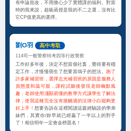
有申論批改，不用擔心少了實體課的福利。對當
時的我來說，超級函授是我的不二之選，沒有比
它CP值更高的選擇。
劉O羽
高中考取
114司一般警察特考四等行政警察
工作好多年後，決定不想當個社畜，覺得要有穩
定工作，才慢慢萌生了想要當鴿子的想法。
跑了
許多家補習班，選擇志光補習班的原因是服務人
員態度和藹可親，課程試聽後發現老師幽默風
趣，老師使用淺顯易懂的教學方式讓學生了解法
律，使我這種完全沒有接觸過的法律小白能夠更
好上手！
想要告訴在這裡閱讀這篇經驗談的學弟
妹們，其實你/妳早就已經贏了一半以上的對手
了！相信明年一定會金榜題名！