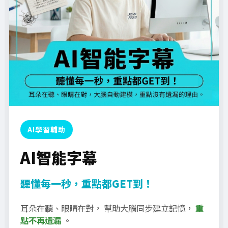
AI學習輔助
AI智能字幕
聽懂每一秒，重點都GET到！
耳朵在聽、眼睛在對， 幫助大腦同步建立記憶，
重
點不再遺漏
。