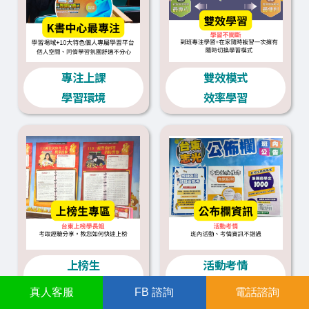
專注上課
雙效模式
學習環境
效率學習
上榜生
活動考情
經驗分享
資訊不錯過
真人
客服
FB
諮詢
電話諮詢