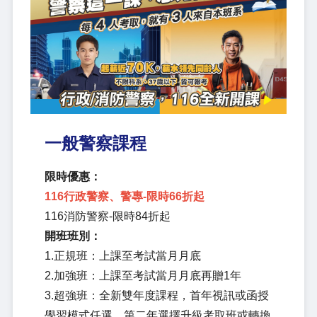
一般警察課程
限時優惠：
116行政警察、警專-限時66折起
116消防警察-限時84折起
開班班別：
1.正規班：上課至考試當月月底
2.加強班：上課至考試當月月底再贈1年
3.超強班：全新雙年度課程，首年視訊或函授
學習模式任選、第二年選擇升級考取班或轉換