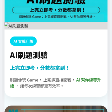
AI 智能升級
AI刷題測驗
上完立即考，分數都拿到！
刷題像玩 Game， 上完課直接開戰，
AI 幫你練等升
級
， 讓每次練習都更有效率。