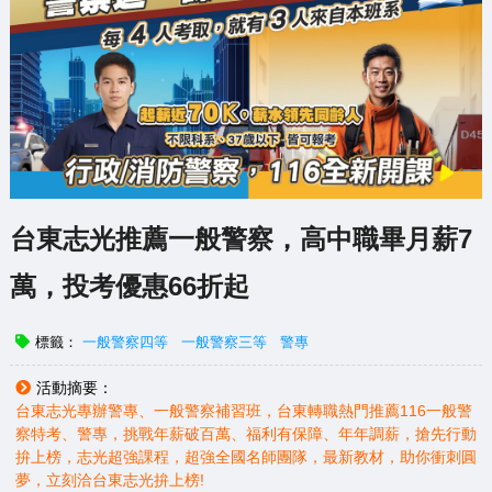
台東志光推薦一般警察，高中職畢月薪7
萬，投考優惠66折起
標籤：
一般警察四等
一般警察三等
警專
活動摘要：
台東志光專辦警專、一般警察補習班，台東轉職熱門推薦116一般警
察特考、警專，挑戰年薪破百萬、福利有保障、年年調薪，搶先行動
拚上榜，志光超強課程，超強全國名師團隊，最新教材，助你衝刺圓
夢，立刻洽台東志光拚上榜!