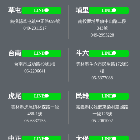
草屯
埔里
LINE
LINE
南投縣草屯鎮中正路699號
南投縣埔里鎮中山路二段
049-2311517
343號
049-2993228
台南
斗六
LINE
LINE
台南市成功路49號1樓
雲林縣斗六市民生路172號5
06-2296641
樓
05-5377088
虎尾
民雄
LINE
LINE
雲林縣虎尾鎮林森路一段
嘉義縣民雄鄉東榮村建國路
488-1號
一段126號
05-6337155
05-2061002
中正
太保
LINE
LINE