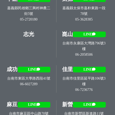
嘉義縣民雄鄉三興村神農二
嘉義縣太保市嘉朴東路一段
街5號
78號
05-2720180
05-3628385
志光
崑山
LINE
台南市永康區大灣路796號3
樓
06-2058506
成功
佳里
LINE
LINE
台南市東區大學路西段41號
台南市佳里區延平路106號3
06-6027289
樓
06-7236776
麻豆
新營
LINE
LINE
台南市麻豆區中山路70號
台南市新營區新進路11號