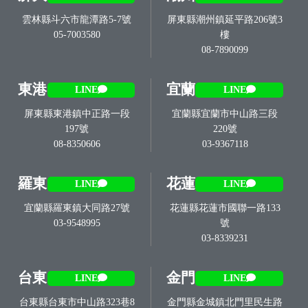
雲林縣斗六市龍潭路5-7號
屏東縣潮州鎮延平路206號3
05-7003580
樓
08-7890099
東港
宜蘭
LINE
LINE
屏東縣東港鎮中正路一段
宜蘭縣宜蘭市中山路三段
197號
220號
08-8350606
03-9367118
羅東
花蓮
LINE
LINE
宜蘭縣羅東鎮大同路27號
花蓮縣花蓮市國聯一路133
03-9548995
號
03-8339231
台東
金門
LINE
LINE
台東縣台東市中山路323巷8
金門縣金城鎮北門里民生路