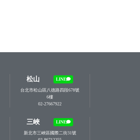
松山
LINE
台北市松山區八德路四段678號
6樓
02-27667922
三峽
LINE
新北市三峽區國際二街31號
02-86712255