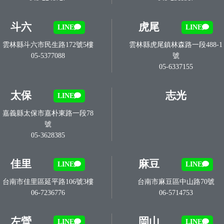
斗六
虎尾
LINE
LINE
雲林縣斗六市民生路172號5樓
雲林縣虎尾鎮林森路一段488-1
05-5377088
號
05-6337155
太保
志光
LINE
嘉義縣太保市嘉朴東路一段78
號
05-3628385
佳里
麻豆
LINE
LINE
台南市佳里區延平路106號3樓
台南市麻豆區中山路70號
06-7236776
06-5714753
左營
岡山
LINE
LINE