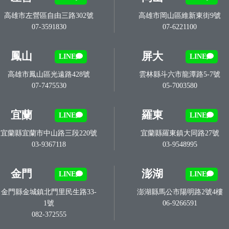
高雄市左營區自由三路302號
高雄市岡山區維新東街9號
07-3591830
07-6221100
鳳山
屏大
LINE
LINE
高雄市鳳山區光遠路428號
雲林縣斗六市龍潭路5-7號
07-7475530
05-7003580
宜蘭
羅東
LINE
LINE
宜蘭縣宜蘭市中山路三段220號
宜蘭縣羅東鎮大同路27號
03-9367118
03-9548995
金門
澎湖
LINE
LINE
金門縣金城鎮北門里民生路33-
澎湖縣馬公市陽明路2號4樓
1號
06-9266591
082-372555