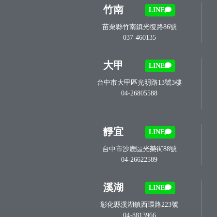
竹南
LINE
苗栗縣竹南鎮光復路86號
037-460135
大甲
LINE
台中市大甲區光明路13號3樓
04-26805588
靜宜
LINE
台中市沙鹿區光榮街88號
04-26622589
溪湖
LINE
彰化縣溪湖鎮西環路223號
04-8813966