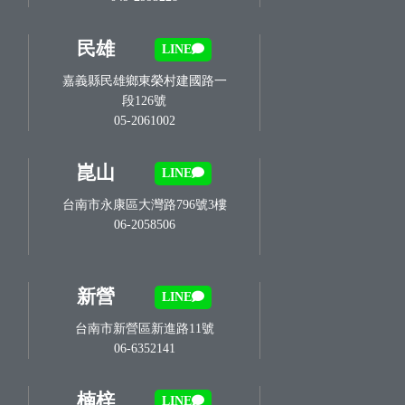
民雄
LINE
嘉義縣民雄鄉東榮村建國路一
段126號
05-2061002
崑山
LINE
台南市永康區大灣路796號3樓
06-2058506
新營
LINE
台南市新營區新進路11號
06-6352141
楠梓
LINE