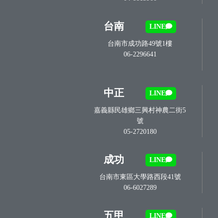
台南
LINE
台南市成功路49號1樓
06-2296641
中正
LINE
嘉義縣民雄鄉三興村神農二街5
號
05-2720180
成功
LINE
台南市東區大學路西段41號
06-6027289
五甲
LINE