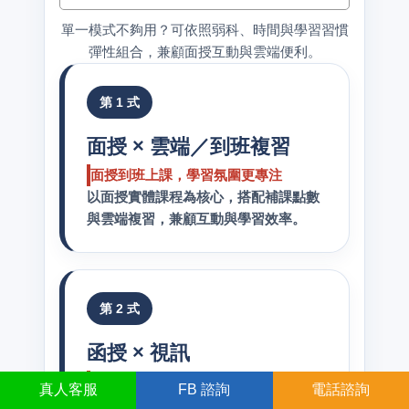
單一模式不夠用？可依照弱科、時間與學習習慣
彈性組合，兼顧面授互動與雲端便利。
第 1 式
面授 × 雲端／到班複習
面授到班上課，學習氛圍更專注
以面授實體課程為核心，搭配補課點數
與雲端複習，兼顧互動與學習效率。
第 2 式
函授 × 視訊
學習不受限，名師課程隨時上
真人
客服
FB
諮詢
電話諮詢
線上課程不受地點限制，觀看期限內反