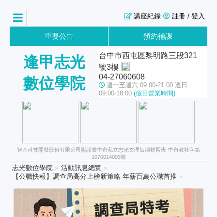
講座紀錄
註冊 / 登入
重要公告
預約補課
台中市西屯區黎明路三段321
逢甲志光
號3樓
04-27060608
數位學院
週一至週六 09:00-21:00 週日
09:00-18:00
(假日營業時間)
智基科技開發股份有限公司附設臺中市私立志光文理短期補習班-中市教社字第
1070014003號
志光數位學院
»
活動訊息總覽
»
【公職快報】調查局高分上榜新策略 年薪百萬公職首推
»