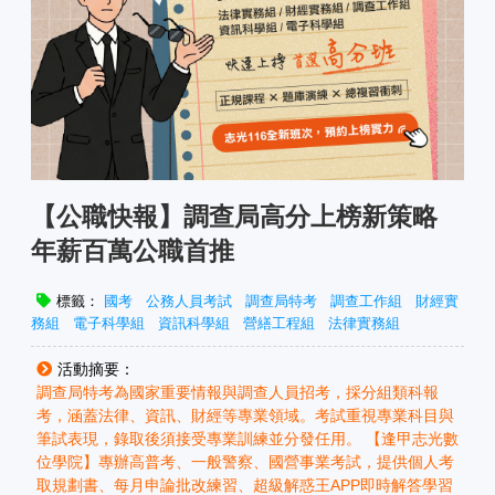
【公職快報】調查局高分上榜新策略
年薪百萬公職首推
標籤：
國考
公務人員考試
調查局特考
調查工作組
財經實
務組
電子科學組
資訊科學組
營繕工程組
法律實務組
活動摘要：
調查局特考為國家重要情報與調查人員招考，採分組類科報
考，涵蓋法律、資訊、財經等專業領域。考試重視專業科目與
筆試表現，錄取後須接受專業訓練並分發任用。 【逢甲志光數
位學院】專辦高普考、一般警察、國營事業考試，提供個人考
取規劃書、每月申論批改練習、超級解惑王APP即時解答學習