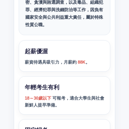
密、貪瀆與賄選調查，以及毒品、組織犯
罪、經濟犯罪與洗錢防治等工作，因負有
國家安全與公共利益重大責任，屬於特殊
性質公職。
起薪優渥
薪資待遇具吸引力，月薪約
88K
。
年輕考生有利
18～30歲以下
可報考，適合大學生與社會
新鮮人提早準備。