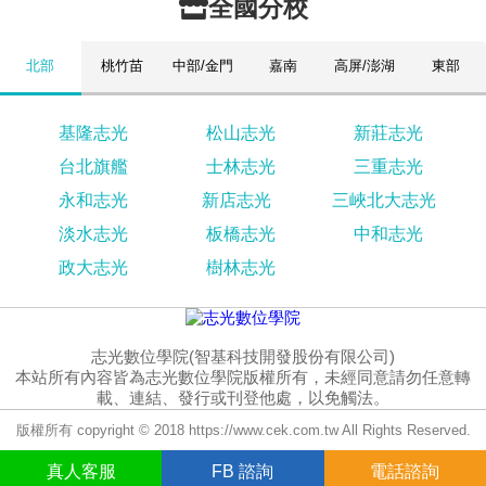
全國分校
北部
桃竹苗
中部/金門
嘉南
高屏/澎湖
東部
基隆志光
松山志光
新莊志光
台北旗艦
士林志光
三重志光
永和志光
新店志光
三峽北大志光
淡水志光
板橋志光
中和志光
政大志光
樹林志光
志光數位學院(智基科技開發股份有限公司)
本站所有內容皆為志光數位學院版權所有，未經同意請勿任意轉
載、連結、發行或刊登他處，以免觸法。
版權所有 copyright © 2018 https://www.cek.com.tw All Rights Reserved.
真人
客服
FB
諮詢
電話諮詢