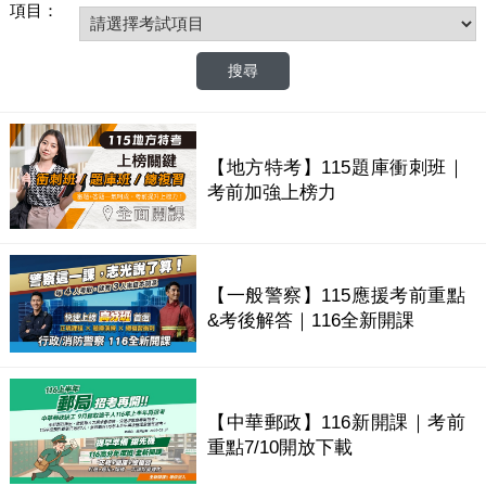
項目：
【地方特考】115題庫衝刺班｜
考前加強上榜力
【一般警察】115應援考前重點
&考後解答｜116全新開課
【中華郵政】116新開課｜考前
重點7/10開放下載