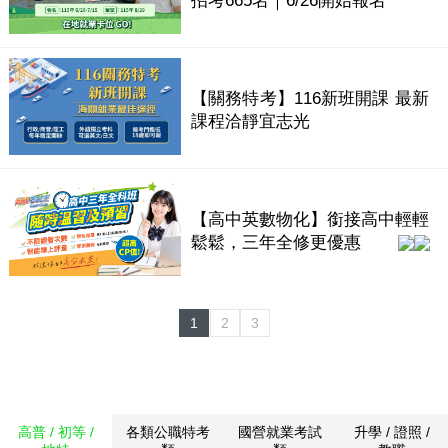
招考665名｜6/26開始報名
【關務特考】116新班開課 最新
課程洽靜宜志光
【高中英數物化】銜接高中輕輕
鬆鬆，三年全修更優惠
1
2
3
高普 / 初等 /
各類公職特考
國營就業考試
升學 / 證照 /