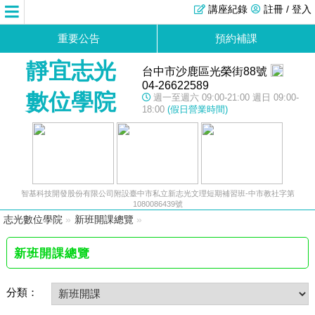
講座紀錄
註冊 / 登入
重要公告
預約補課
靜宜志光
台中市沙鹿區光榮街88號
04-26622589
數位學院
週一至週六 09:00-21:00 週日 09:00-
18:00
(假日營業時間)
智基科技開發股份有限公司附設臺中市私立新志光文理短期補習班-中市教社字第
1080086439號
志光數位學院
»
新班開課總覽
»
新班開課總覽
分類：