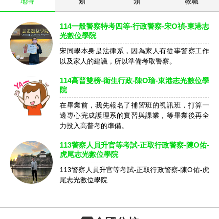
地特
類
類
教職
114一般警察特考四等-行政警察-宋O禎-東港志
光數位學院
宋同學本身是法律系，因為家人有從事警察工作
以及家人的建議，所以準備考取警察。
114高普雙榜-衛生行政-陳O瑜-東港志光數位學
院
在畢業前，我先報名了補習班的視訊班，打算一
邊專心完成護理系的實習與課業，等畢業後再全
力投入高普考的準備。
113警察人員升官等考試-正取行政警察-陳O佑-
虎尾志光數位學院
113警察人員升官等考試-正取行政警察-陳O佑-虎
尾志光數位學院