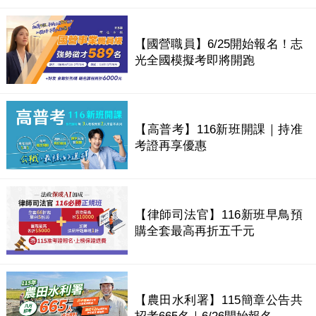
【國營職員】6/25開始報名！志
光全國模擬考即將開跑
【高普考】116新班開課｜持准
考證再享優惠
【律師司法官】116新班早鳥預
購全套最高再折五千元
【農田水利署】115簡章公告共