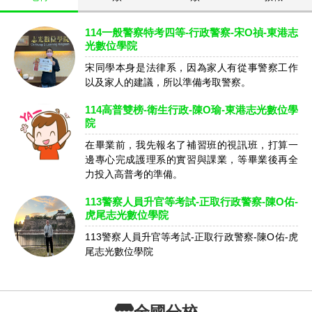
114一般警察特考四等-行政警察-宋O禎-東港志
光數位學院
宋同學本身是法律系，因為家人有從事警察工作
以及家人的建議，所以準備考取警察。
114高普雙榜-衛生行政-陳O瑜-東港志光數位學
院
在畢業前，我先報名了補習班的視訊班，打算一
邊專心完成護理系的實習與課業，等畢業後再全
力投入高普考的準備。
113警察人員升官等考試-正取行政警察-陳O佑-
虎尾志光數位學院
113警察人員升官等考試-正取行政警察-陳O佑-虎
尾志光數位學院