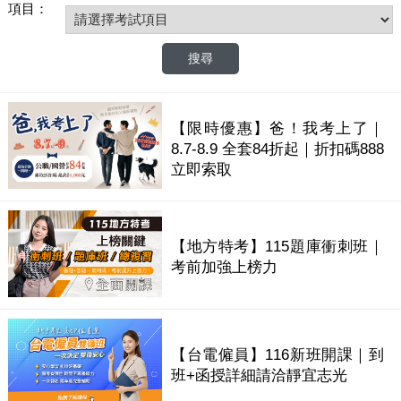
項目：
【限時優惠】爸！我考上了｜
8.7-8.9 全套84折起｜折扣碼888
立即索取
【地方特考】115題庫衝刺班｜
考前加強上榜力
【台電僱員】116新班開課｜到
班+函授詳細請洽靜宜志光