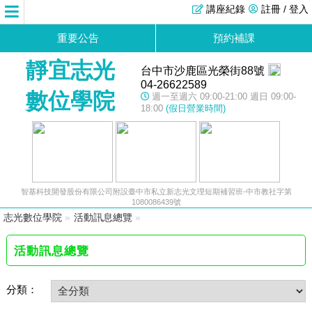
講座紀錄
註冊 / 登入
重要公告
預約補課
靜宜志光
台中市沙鹿區光榮街88號
04-26622589
數位學院
週一至週六 09:00-21:00 週日 09:00-
18:00
(假日營業時間)
智基科技開發股份有限公司附設臺中市私立新志光文理短期補習班-中市教社字第
1080086439號
志光數位學院
»
活動訊息總覽
»
活動訊息總覽
分類：