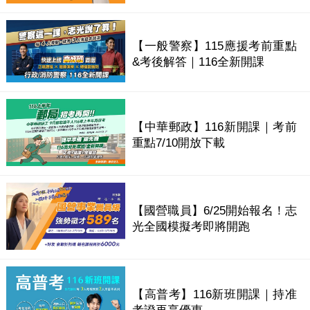
【一般警察】115應援考前重點
&考後解答｜116全新開課
【中華郵政】116新開課｜考前
重點7/10開放下載
【國營職員】6/25開始報名！志
光全國模擬考即將開跑
【高普考】116新班開課｜持准