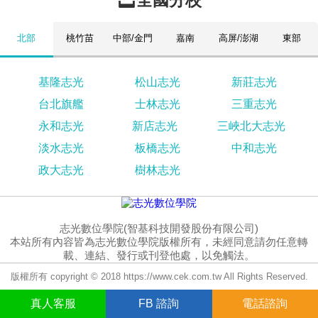
全國分校
北部
桃竹苗
中部/金門
嘉南
高屏/澎湖
東部
基隆志光
松山志光
新莊志光
台北旗艦
士林志光
三重志光
永和志光
新店志光
三峽北大志光
淡水志光
板橋志光
中和志光
政大志光
樹林志光
志光數位學院(智基科技開發股份有限公司)
本站所有內容皆為志光數位學院版權所有，未經同意請勿任意轉
載、連結、發行或刊登他處，以免觸法。
版權所有 copyright © 2018 https://www.cek.com.tw All Rights Reserved.
真人
客服
FB
諮詢
電話諮詢