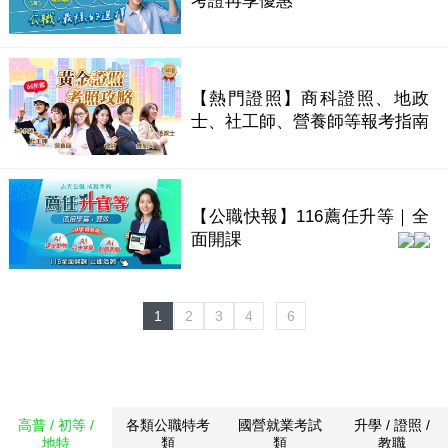
考證再享優惠
【熱門證照】商科證照、地政
士、社工師、營養師等報考指南
【公職快報】116薦任升等｜全
面開課
1
2
3
4
6
高普 / 初等 /
各類公職特考
國營就業考試
升學 / 證照 /
地特
類
類
教職