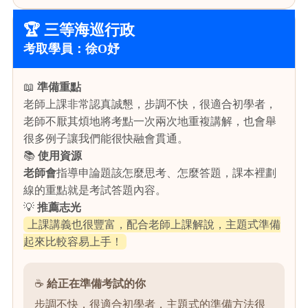
🏆 三等海巡行政
考取學員：徐O妤
📖
準備重點
老師上課非常認真誠懇，步調不快，很適合初學者，
老師不厭其煩地將考點一次兩次地重複講解，也會舉
很多例子讓我們能很快融會貫通。
📚
使用資源
老師會
指導申論題該怎麼思考、怎麼答題，課本裡劃
線的重點就是考試答題內容。
💡
推薦志光
上課講義也很豐富，配合老師上課解說，主題式準備
起來比較容易上手！
☕
給正在準備考試的你
步調不快，很適合初學者，主題式的準備方法很