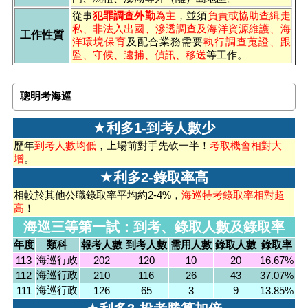
從事
犯罪調查外勤
為主
，並須
負責或協助查緝走
私、非法入出國、滲透調查及海洋資源維護、海
工作性質
洋環境保育
及配合業務需要
執行調查蒐證、跟
監、守候、逮捕、偵訊、移送
等工作。
聰明考海巡
★
利多1-到考人數少
歷年
到考人數均低
，上場前對手先砍一半！
考取機會相對大
增
。
★
利多2-錄取率高
相較於其他公職錄取率平均約2-4%，
海巡特考錄取率相對超
高
！
海巡三等第一試：到考、錄取人數及錄取率
年度
類科
報考人數
到考人數
需用人數
錄取人數
錄取率
海巡行政
113
202
120
10
20
16.67%
海巡行政
112
210
116
26
43
37.07%
海巡行政
111
126
65
3
9
13.85%