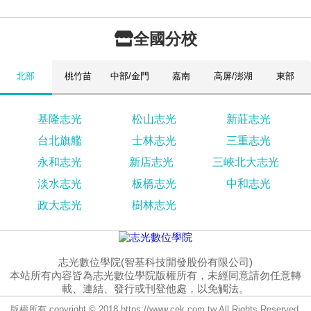
全國分校
北部
桃竹苗
中部/金門
嘉南
高屏/澎湖
東部
基隆志光
松山志光
新莊志光
台北旗艦
士林志光
三重志光
永和志光
新店志光
三峽北大志光
淡水志光
板橋志光
中和志光
政大志光
樹林志光
志光數位學院(智基科技開發股份有限公司)
本站所有內容皆為志光數位學院版權所有，未經同意請勿任意轉
載、連結、發行或刊登他處，以免觸法。
版權所有 copyright © 2018 https://www.cek.com.tw All Rights Reserved.