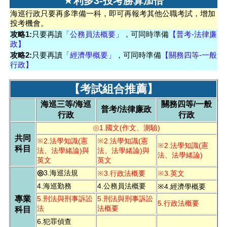
★
利多3-投考勝算加倍
海巡行政只要再多準備一科，即可再報考其他公職考試，增加
投考機會。
攻略1:
只要再讀
「公務員法概要」
，可同時準備
【普考-法律廉
政】
攻略2:
只要再讀
「經濟學概要」
，可同時準備
【關務四等-一般
行政】
【考試組合推薦】
海巡三等/海巡
關務四等/一般
普考/法律廉政
行政
行政
◎
1.
國文(作文、測驗)
共同
※
※
2.
法學知識(憲
2.
法學知識(憲
※
2.
法學知識(憲
科目
法、法學緒論)與
法、法學緒論)與
法、法學緒論)
英文
英文
◎
3.海巡法規
※
※
3.
行政法概要
3.
英文
4.海巡勤務
4.公務員法概要
※
4.
經濟學概要
專業
5.刑法與刑事訴訟
5.刑法與刑事訴訟
5.行政法概要
法
法概要
科目
6.犯罪偵查