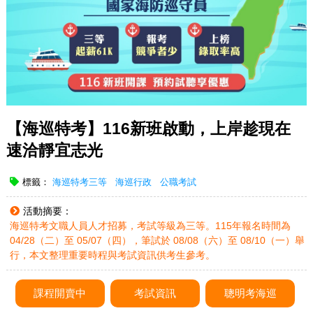
【海巡特考】116新班啟動，上岸趁現在
速洽靜宜志光
標籤：
海巡特考三等
海巡行政
公職考試
活動摘要：
海巡特考文職人員人才招募，考試等級為三等。115年報名時間為
04/28（二）至 05/07（四），筆試於 08/08（六）至 08/10（一）舉
行，本文整理重要時程與考試資訊供考生參考。
課程開賣中
考試資訊
聰明考海巡