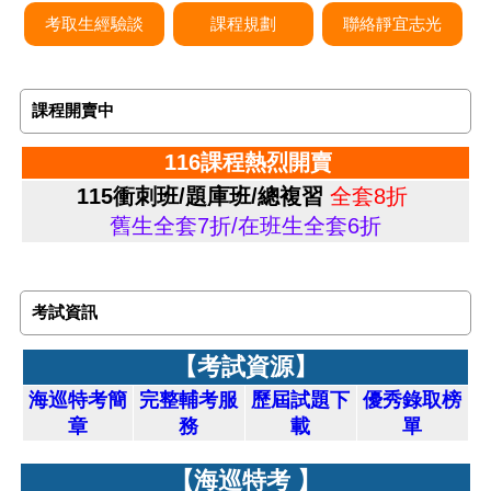
考取生經驗談
課程規劃
聯絡靜宜志光
課程開賣中
116課程熱烈開賣
115衝刺班/題庫班/總複習
全套8折
舊生全套7折/在班生全套6折
考試資訊
【考試資源】
海巡特考簡
完整輔考服
歷屆試題下
優秀錄取榜
章
務
載
單
【海巡特考 】