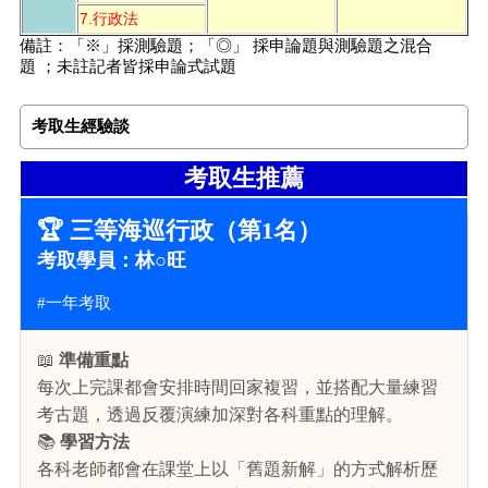
7.行政法
備註：「※」採測驗題；「◎」 採申論題與測驗題之混合
題 ；未註記者皆採申論式試題
考取生經驗談
考取生推薦
🏆 三等海巡行政（第1名）
考取學員：林○旺
#一年考取
📖
準備重點
每次上完課都會安排時間回家複習，並搭配大量練習
考古題，透過反覆演練加深對各科重點的理解。
📚
學習方法
各科老師都會在課堂上以「舊題新解」的方式解析歷