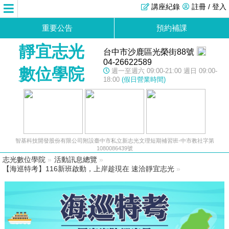
講座紀錄
註冊 / 登入
重要公告
預約補課
靜宜志光
台中市沙鹿區光榮街88號
04-26622589
數位學院
週一至週六 09:00-21:00 週日 09:00-
18:00
(假日營業時間)
智基科技開發股份有限公司附設臺中市私立新志光文理短期補習班-中市教社字第
1080086439號
志光數位學院
»
活動訊息總覽
»
【海巡特考】116新班啟動，上岸趁現在 速洽靜宜志光
»