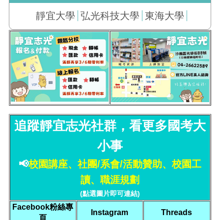
靜宜大學
弘光科技大學
東海大學
追蹤靜宜志光社群，看更多國考大
小事
📢
校園講座、社團/系會/活動贊助、校園工
讀、職涯規劃
(點選圖片即可連結)
Facebook粉絲專
Instagram
Threads
頁