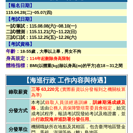
【報名日期】
115.04.28(二)~05.07(四)
【考試日期】
一試/筆試：115.08.08(六)~08.10(一)
二試/體測：115.11.21(六)~11.22(日)
三試/口試：115.12.25(五)~12.26(六)
【考試資格】
年齡：
18-55歲，大學以上畢，男女不拘
身高規定：
114年起刪除身高限制
體格指標：
BMI(以體重(kg)除以身高(m)的平方)在18～31之間
【海巡行政 工作內容與待遇】
三等 63,220元
(實際薪資以分發報到之機關核算
錄取薪資
為準)
本考試
錄取人員須經過訓練，
訓練期滿成績及
格
，送由
公務人員保障暨培育委員會核定
，始完
分發方式
成考試程序，報請考試院發給考試及格證書，並
由
行政院海岸巡防署分發任用
。
機關
職缺所在地點及其轄區，包含臺灣地區暨金
分發單位
門、馬祖、澎湖等外（離）島地區。