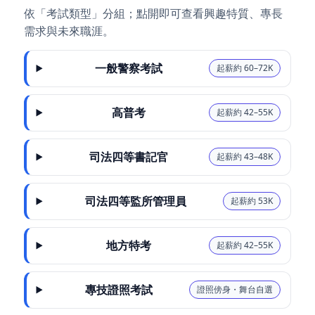
依「考試類型」分組；點開即可查看興趣特質、專長
需求與未來職涯。
一般警察考試
起薪約 60–72K
高普考
起薪約 42–55K
司法四等書記官
起薪約 43–48K
司法四等監所管理員
起薪約 53K
地方特考
起薪約 42–55K
專技證照考試
證照傍身・舞台自選