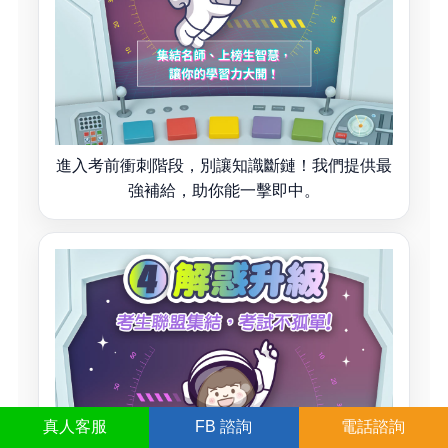
進入考前衝刺階段，別讓知識斷鏈！我們提供最
強補給，助你能一擊即中。
真人
客服
FB
諮詢
電話諮詢