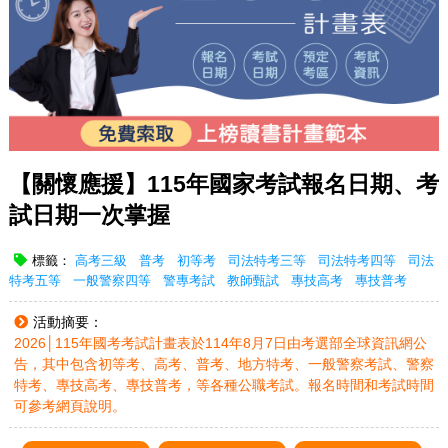
【關懷應援】115年國家考試報名日期、考
試日期一次掌握
標籤：
高考三級
普考
初等考
司法特考三等
司法特考四等
司法
特考五等
一般警察四等
警專考試
教師甄試
專技高考
專技普考
活動摘要：
2026│115年國考考試計畫表於114年8月7日由考選部全球資訊網公
告，其中包含初等考、高考、普考、地方特考、一般警察考試、警察
特考、專技高考、專技普考，等各種公職考試。報名時間和考試時間
可參考網頁說明。