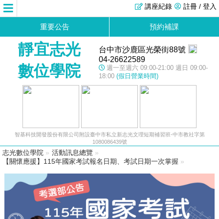
講座紀錄
註冊 / 登入
重要公告
預約補課
靜宜志光
台中市沙鹿區光榮街88號
04-26622589
數位學院
週一至週六 09:00-21:00 週日 09:00-
18:00
(假日營業時間)
智基科技開發股份有限公司附設臺中市私立新志光文理短期補習班-中市教社字第
1080086439號
志光數位學院
»
活動訊息總覽
»
【關懷應援】115年國家考試報名日期、考試日期一次掌握
»