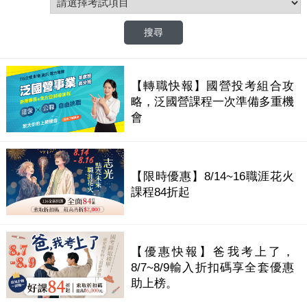
【轉職快報】國營投考組合攻
略，泛國營課程一次準備多重機
會
【限時優惠】8/14~16職涯花火
課程84折起
【優惠快報】爸我考上了，
8/7~8/9輸入折扣碼享全套優惠
助上榜。