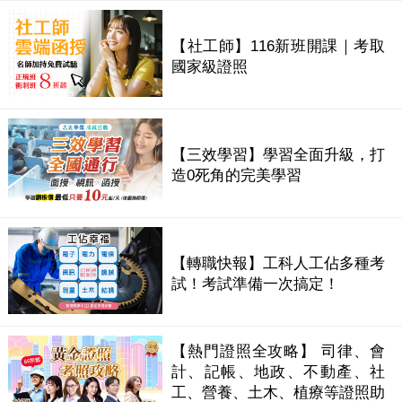
【社工師】116新班開課｜考取
國家級證照
【三效學習】學習全面升級，打
造0死角的完美學習
【轉職快報】工科人工佔多種考
試！考試準備一次搞定！
【熱門證照全攻略】 司律、會
計、記帳、地政、不動產、社
工、營養、土木、植療等證照助