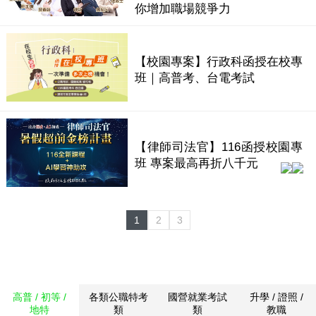
你增加職場競爭力
【校園專案】行政科函授在校專
班｜高普考、台電考試
【律師司法官】116函授校園專
班 專案最高再折八千元
1
2
3
高普 / 初等 /
各類公職特考
國營就業考試
升學 / 證照 /
地特
類
類
教職