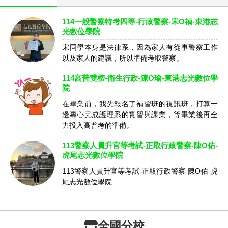
114一般警察特考四等-行政警察-宋O禎-東港志
光數位學院
宋同學本身是法律系，因為家人有從事警察工作
以及家人的建議，所以準備考取警察。
114高普雙榜-衛生行政-陳O瑜-東港志光數位學
院
在畢業前，我先報名了補習班的視訊班，打算一
邊專心完成護理系的實習與課業，等畢業後再全
力投入高普考的準備。
113警察人員升官等考試-正取行政警察-陳O佑-
虎尾志光數位學院
113警察人員升官等考試-正取行政警察-陳O佑-虎
尾志光數位學院
全國分校