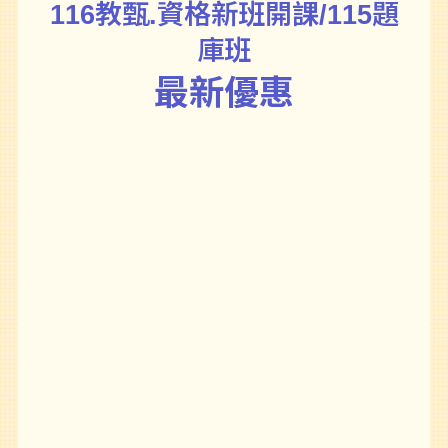
116教甄.資格新班開課/115題
庫班
最新優惠