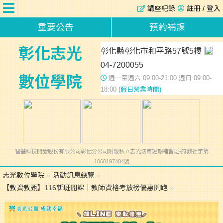
講座紀錄
註冊 / 登入
重要公告
預約補課
彰化志光
彰化縣彰化市和平路57號5樓
04-7200055
數位學院
週一至週六 09:00-21:00 週日 09:00-
18:00
(假日營業時間)
智基科技開發股份有限公司彰化分公司附設私立志光法商短期補習班-府教社字第
1060197404號
志光數位學院
»
活動訊息總覽
»
【教資教甄】116新班開課｜教師資格考放榜優惠開跑
»