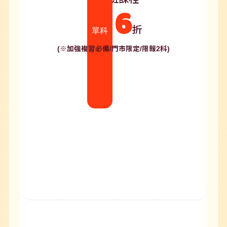
6
折
單科
(※加強複習必備/門市限定/限報2科)