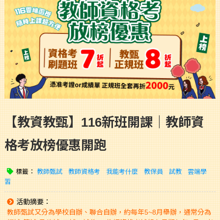
【教資教甄】116新班開課｜教師資
格考放榜優惠開跑
標籤：
教師甄試
教師資格考
我能考什麼
教保員
試教
雲端學
習
活動摘要：
教師甄試又分為學校自辦、聯合自辦，約每年5~8月舉辦，通常分為