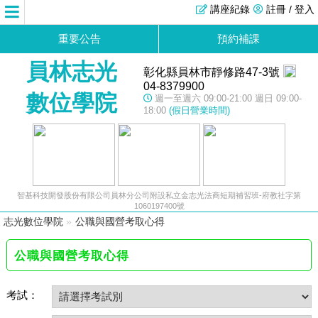
講座紀錄
註冊 / 登入
重要公告
預約補課
員林志光
彰化縣員林市靜修路47-3號
04-8379900
數位學院
週一至週六 09:00-21:00 週日 09:00-
18:00
(假日營業時間)
智基科技開發股份有限公司員林分公司附設私立金志光法商短期補習班-府教社字第
1060197400號
志光數位學院
»
公職與國營考取心得
公職與國營考取心得
考試：