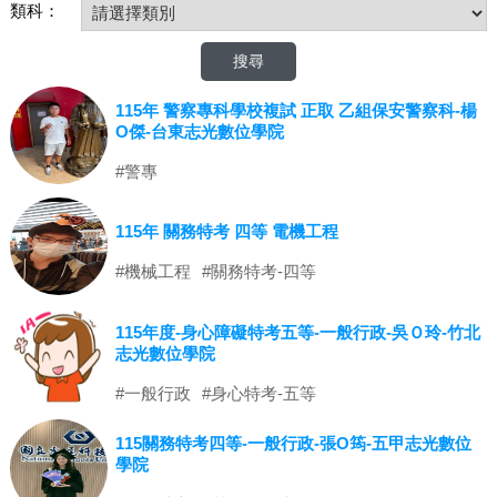
類科：
115年 警察專科學校複試 正取 乙組保安警察科-楊
O傑-台東志光數位學院
#警專
115年 關務特考 四等 電機工程
#機械工程
#關務特考-四等
115年度-身心障礙特考五等-一般行政-吳Ｏ玲-竹北
志光數位學院
#一般行政
#身心特考-五等
115關務特考四等-一般行政-張O筠-五甲志光數位
學院