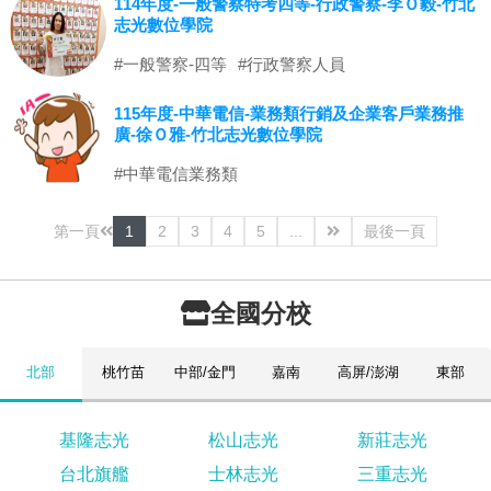
114年度-一般警察特考四等-行政警察-李Ｏ毅-竹北
志光數位學院
#一般警察-四等
#行政警察人員
115年度-中華電信-業務類行銷及企業客戶業務推
廣-徐Ｏ雅-竹北志光數位學院
#中華電信業務類
第一頁
1
2
3
4
5
...
最後一頁
全國分校
北部
桃竹苗
中部/金門
嘉南
高屏/澎湖
東部
基隆志光
松山志光
新莊志光
台北旗艦
士林志光
三重志光