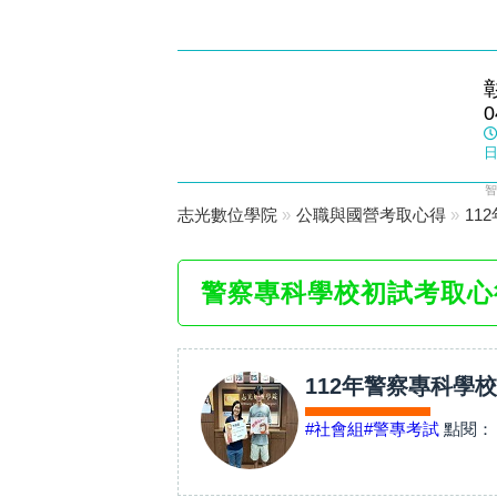
員林志光
0
數位學院
日
智
志光數位學院
»
公職與國營考取心得
»
11
警察專科學校初試考取心
112年警察專科學
#社會組
#警專考試
點閱：