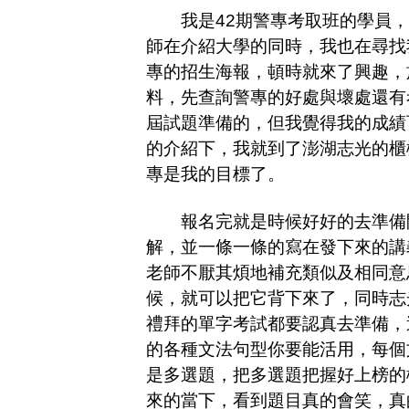
我是42期警專考取班的學員，
師在介紹大學的同時，我也在尋找
專的招生海報，頓時就來了興趣，
料，先查詢警專的好處與壞處還有考
屆試題準備的，但我覺得我的成績
的介紹下，我就到了澎湖志光的櫃
專是我的目標了。
報名完就是時候好好的去準備開
解，並一條一條的寫在發下來的講
老師不厭其煩地補充類似及相同意
候，就可以把它背下來了，同時志
禮拜的單字考試都要認真去準備，
的各種文法句型你要能活用，每個
是多選題，把多選題把握好上榜的
來的當下，看到題目真的會笑，真