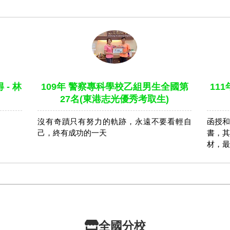
- 林
109年 警察專科學校乙組男生全國第
11
27名(東港志光優秀考取生)
沒有奇蹟只有努力的軌跡，永遠不要看輕自
函授和
己，終有成功的一天
書，其
材，最
全國分校