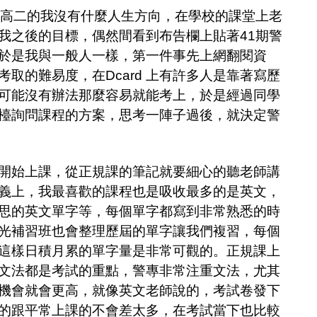
高二的我沒有什麼人生方向，在學校的課堂上老
我之後的目標，偶然間看到布告欄上貼著41期警
於是我與一般人一樣，第一件事先上網翻閱資
取的難易度，在Dcard 上有許多人是靠著寫歷
可能沒有辦法那麼容易就能考上，於是經過同學
檯詢問課程的方案，思考一陣子過後，就決定警
始上課，從正規課的筆記就要細心的聽老師講
義上，我最喜歡的課程也是吸收最多的是英文，
思的英文單字等，每個單字都寫到非常熟悉的時
光補習班也會整理歷屆的單字讓我們複習，每個
這樣日積月累的單字量是非常可觀的。正規課上
文法都是考試的重點，警專非常注重文法，尤其
機會就會更高，就像英文老師說的，考試卷發下
的跟平常上課的不會差太多，在考試當下也比較