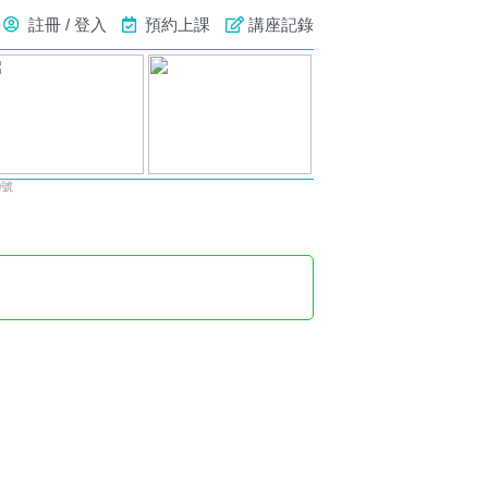
註冊 / 登入
預約上課
講座記錄
0號