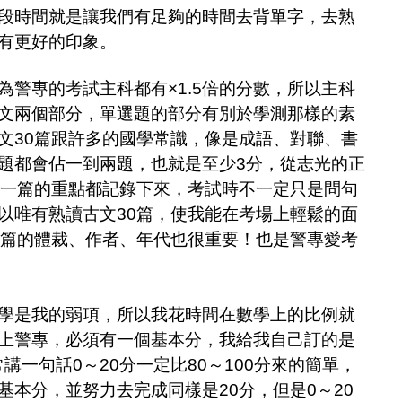
段時間就是讓我們有足夠的時間去背單字，去熟
有更好的印象。
專的考試主科都有×1.5倍的分數，所以主科
文兩個部分，單選題的部分有別於學測那樣的素
文30篇跟許多的國學常識，像是成語、對聯、書
題都會佔一到兩題，也就是至少3分，從志光的正
每一篇的重點都記錄下來，考試時不一定只是問句
以唯有熟讀古文30篇，使我能在考場上輕鬆的面
0篇的體裁、作者、年代也很重要！也是警專愛考
是我的弱項，所以我花時間在數學上的比例就
上警專，必須有一個基本分，我給我自己訂的是
講一句話0～20分一定比80～100分來的簡單，
本分，並努力去完成同樣是20分，但是0～20