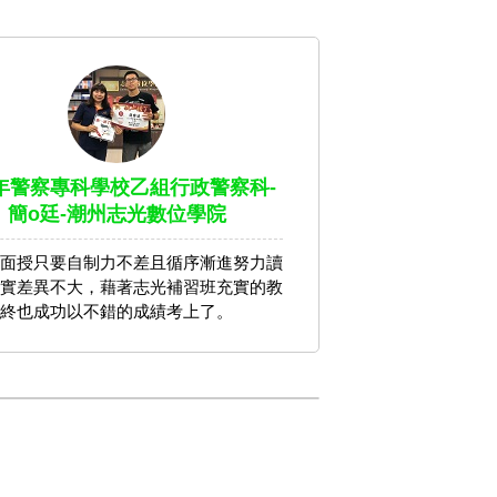
1年警察專科學校乙組行政警察科-
簡o廷-潮州志光數位學院
面授只要自制力不差且循序漸進努力讀
實差異不大，藉著志光補習班充實的教
終也成功以不錯的成績考上了。