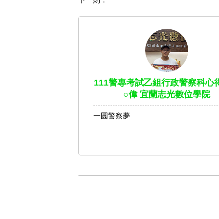
111警專考試乙組行政警察科心得 
○偉 宜蘭志光數位學院
一圓警察夢