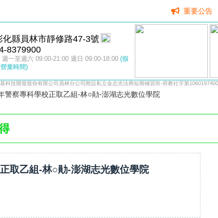
重要公告
彰化縣員林市靜修路47-3號
4-8379900
週一至週六 09:00-21:00 週日 09:00-18:00
(假
營業時間)
基科技開發股份有限公司員林分公司附設私立金志光法商短期補習班-府教社字第106019740
2年警察專科學校正取乙組-林○勛-澎湖志光數位學院
得
校正取乙組-林○勛-澎湖志光數位學院