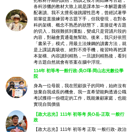
把教材仔細的讀熟，熟讀之後才開始練考古題，
各科涉獵的教材大致上就是課本加一本解題書搭
配著讀。我不太擅長做跳躍性思考，曾經試著學
前輩從直接練習考古題下手，但我發現，在對各
科的架構、概念不熟悉的狀態下，直接從考古題
的切入，我很難抓到重點，變成只是背誦片段的
內容，對融會貫通毫無幫助。後來，我只好依照
「書呆子」模式，用最土法煉鋼的讀書方法，就
是上課認真吸收、絕對不滑手機，複習時再把課
本架構、內容讀到精熟，一旦讀到精熟後，看到
考古題自然就會有答案在腦中浮現。
114年 初等考一般行政-吳O琿-岡山志光數位學
院
身為一位母親，我在照顧孩子的同時，始終沒有
放棄自我成長的機會。我一直希望能夠透過公職
考試獲得一份穩定的工作，既能兼顧家庭，也能
實現自我價值
【政大志光】111年 初等考 吳O岳-正取 一般行
政
【政大志光】111年 初等考 正取 一般行政- 政治