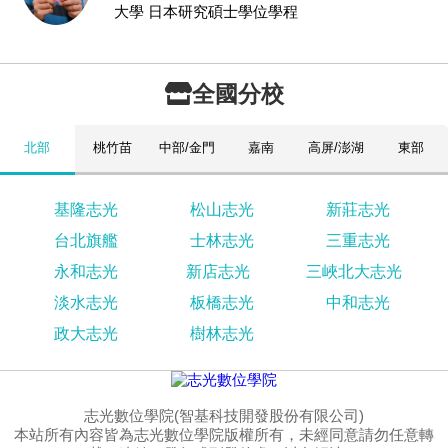
大學 日本研究碩士學位學程
全國分校
北部
桃竹苗
中部/金門
嘉南
高屏/澎湖
東部
基隆志光
松山志光
新莊志光
台北旗艦
士林志光
三重志光
永和志光
新店志光
三峽北大志光
淡水志光
板橋志光
中和志光
政大志光
樹林志光
志光數位學院(智基科技開發股份有限公司)
本站所有內容皆為志光數位學院版權所有，未經同意請勿任意轉