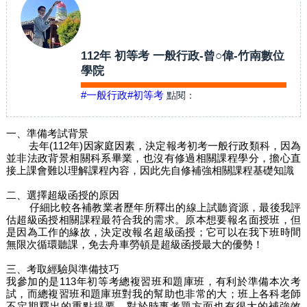
112年 初等考 一般行政-曾○偉-竹南數位
學院
#一般行政
#初等考
點閱：
一、準備考試背景
去年(112年)因家庭因素，決定報考初考一般行政類科，因為
並非法政背景相關科系畢業，也沒有修過相關課程學分，擔心直
接上課會難以理解課程內容，因此先自修補強相關課程基礎知識
二、選擇超級函授的原因
仔細比較各補教業者歷年所釋出的線上試聽資源，最後我評
估超級函授相關課程最符合我的需求。原本想要報名面授班，但
是因為工作的緣故，決定改報名超級函授；它可以在我下班時間
無限次循環聽課，免去舟車勞頓是超級函授最大的優勢！
三、考取經驗與準備技巧
我參加的是113年初等考總複習班和題庫班，有利於準備本次考
試，而總複習班和題庫班對我的幫助也非常的大；班上各科老師
不定期釋出的重點提要，對於時事考題方面也有很大的補強效