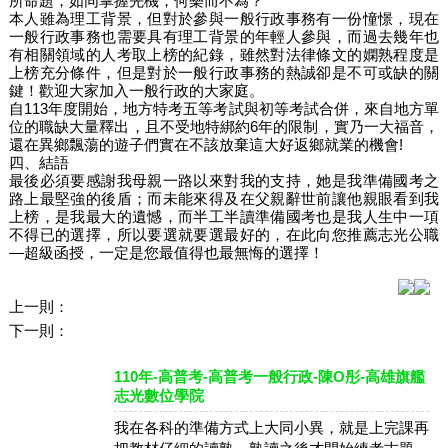
所命題，如同掌握先機，何樂而不為？
本人雖為理工背景，但對於參與一般行政事務有一份憧憬，現在
一般行政事務也需要具有理工背景的年輕人參與，而過去幾年也
有相關領域的人考取上榜的紀錄，雖然對法律條文的嫻熟程度是
上榜充分條件，但是對於一般行政事務的熱誠卻是不可或缺的關
鍵！歡迎大家加入一般行政的大家庭。
自113年度開始，地方特考五等考試與初等考試合併，來自地方單
位的職缺大量釋出，且不受地特綁約6年的限制，實乃一大福音，
還在異鄉飄蕩的遊子們實在不該放棄這大好返鄉就業的機會!
四、結語
最後必須要感謝我母親一路以來對我的支持，她是我準備國考之
路上最堅強的後盾；而未能來得及在父親辭世前讓他親眼看到我
上榜，是我最大的遺憾，而半工半讀準備國考也是我人生中一項
不得已的選擇，所以要選就要選最好的，在此向您推薦志光公職
—超級函授，一定是您最值得也最無悔的選擇！
上一則：
下一則：
110年-高普考-高普考一般行政-陳O彤-高雄旗艦
志光數位學院
我在各科的準備方式上大同小異，就是上完課再