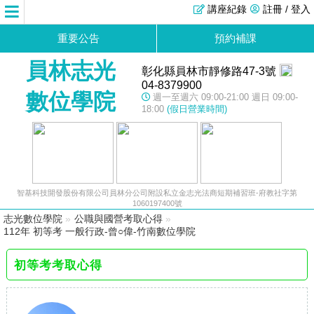
講座紀錄
註冊 / 登入
重要公告
預約補課
員林志光
彰化縣員林市靜修路47-3號
04-8379900
數位學院
週一至週六 09:00-21:00 週日 09:00-
18:00
(假日營業時間)
智基科技開發股份有限公司員林分公司附設私立金志光法商短期補習班-府教社字第
1060197400號
志光數位學院
»
公職與國營考取心得
»
112年 初等考 一般行政-曾○偉-竹南數位學院
初等考考取心得