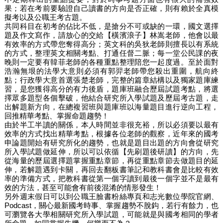
果；若在考前要驗證自己讀書的方向是否正確，則有賴於全真模
擬考以及公職王考古題。
共同科目在初考的佔比不低，是搶分不可或缺的一環，國文選擇
題及作文寫作，請放心的交給【橫濱浪子】林嵩老師，他會以最
有效率的方式帶您奪得高分；英文科的吳狄老師則擅長以有系統
的方式，整理英文相關考點、打通任督二脈；每一堂公民課的夜
晚則一定要有韓菲老師的各種重點整理陪您一起度過。至於面對
浩瀚無垠的法學大意則必須有郭羿老師帶您殺出重圍，航向終
點；行政學大意首選張楚老師，完整的篇章結構以及獨家題庫練
習，是您獲得高分的有力後盾，題庫班融合歷屆試題考點，將選
擇眾多題型各個擊破，他結合研究所入學試題及歷屆考古題，走
出解題新方向，在總複習班與題庫班以海量題目進行逆向工程，
回推精華考點、掌握命題趨勢！
由於半工半讀的關係，本人時間並非很充裕，所以必須要以最有
效率的方式找出精華考點，根據各位老師的觀察，近年來的國考
申論題開始有研究所化的趨勢，也就是題目出題的方向會從研究
所入學試題做延伸，所以可以依循【先刷題後研讀】的方向，先
從海量的歷屆選擇題掌握重點章節，再從重點章節去做題目的延
伸，若解題遇到卡關，再回去翻板書筆記和教科書會是比較有效
率的準備方式，把教科書從第一個字讀到最後一個字並不是最有
效的方法，甚至可能會有前後混淆的情形發生！
另外週末假日可以到公職王臉書粉絲專頁和志光數位學院官網、
Podcast，關心最新國考時事、掌握趨勢不脫鈎，若行有餘力，也
可瀏覽各大學相關研究所入學試題，可能就是與國考相同的學者