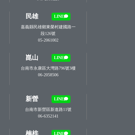
民雄
LINE
嘉義縣民雄鄉東榮村建國路一
段126號
05-2061002
崑山
LINE
台南市永康區大灣路796號3樓
06-2058506
新營
LINE
台南市新營區新進路11號
06-6352141
楠梓
LINE