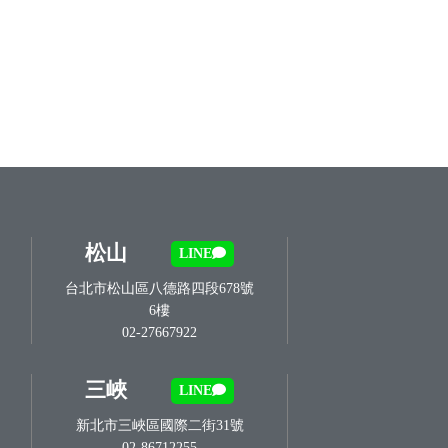
松山
LINE
台北市松山區八德路四段678號
6樓
02-27667922
三峽
LINE
新北市三峽區國際二街31號
02-86712255