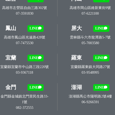
高雄市左營區自由三路302號
高雄市岡山區維新東街9號
07-3591830
07-6221100
鳳山
屏大
LINE
LINE
高雄市鳳山區光遠路428號
雲林縣斗六市龍潭路5-7號
07-7475530
05-7003580
宜蘭
羅東
LINE
LINE
宜蘭縣宜蘭市中山路三段220號
宜蘭縣羅東鎮大同路27號
03-9367118
03-9548995
金門
澎湖
LINE
LINE
金門縣金城鎮北門里民生路33-
澎湖縣馬公市陽明路2號4樓
1號
06-9266591
082-372555