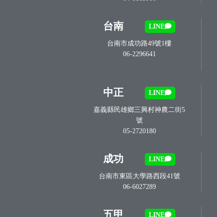
台南
LINE
台南市成功路49號1樓
06-2296641
中正
LINE
嘉義縣民雄鄉三興村神農二街5
號
05-2720180
成功
LINE
台南市東區大學路西段41號
06-6027289
五甲
LINE