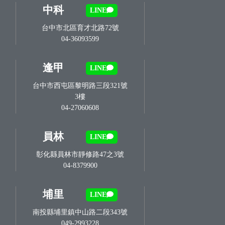
中科
LINE
台中市北區育才北路72號
04-36093599
逢甲
LINE
台中市西屯區黎明路三段321號
3樓
04-27060608
員林
LINE
彰化縣員林市靜修路47之3號
04-8379900
埔里
LINE
南投縣埔里鎮中山路二段343號
049-2993228