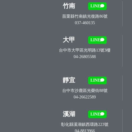
竹南
LINE
苗栗縣竹南鎮光復路86號
037-460135
大甲
LINE
台中市大甲區光明路13號3樓
04-26805588
靜宜
LINE
台中市沙鹿區光榮街88號
04-26622589
溪湖
LINE
彰化縣溪湖鎮西環路223號
04-8813966