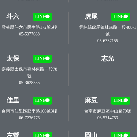
斗六
虎尾
LINE
LINE
雲林縣斗六市民生路172號5樓
雲林縣虎尾鎮林森路一段488-1
05-5377088
號
05-6337155
太保
志光
LINE
嘉義縣太保市嘉朴東路一段78
號
05-3628385
佳里
麻豆
LINE
LINE
台南市佳里區延平路106號3樓
台南市麻豆區中山路70號
06-7236776
06-5714753
左營
岡山
LINE
LINE