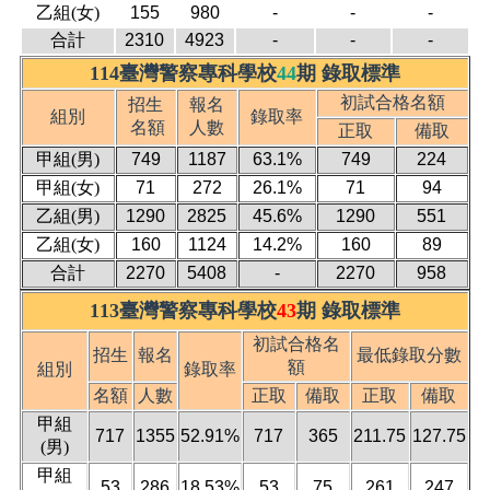
乙組(女)
155
980
-
-
-
合計
2310
4923
-
-
-
114臺灣警察專科學校
44
期 錄取標準
初試合格名額
招生
報名
組別
錄取率
名額
人數
正取
備取
甲組(男)
749
1187
63.1%
749
224
甲組(女)
71
272
26.1%
71
94
乙組(男)
1290
2825
45.6%
1290
551
乙組(女)
160
1124
14.2%
160
89
合計
2270
5408
-
2270
958
113臺灣警察專科學校
43
期 錄取標準
初試合格名
招生
報名
最低錄取分數
額
組別
錄取率
名額
人數
正取
備取
正取
備取
甲組
717
1355
52.91%
717
365
211.75
127.75
(男)
甲組
53
286
18.53%
53
75
261
247