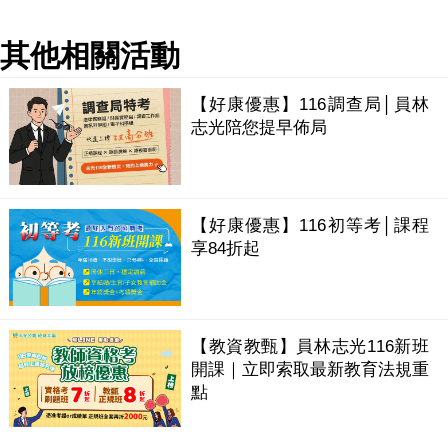
其他相關活動
【好康優惠】116調查局│員林
志光陪您提早佈局
【好康優惠】116初等考│課程
享84折起
【教資教甄】員林志光116新班
開課｜立即索取最新教育法規重
點