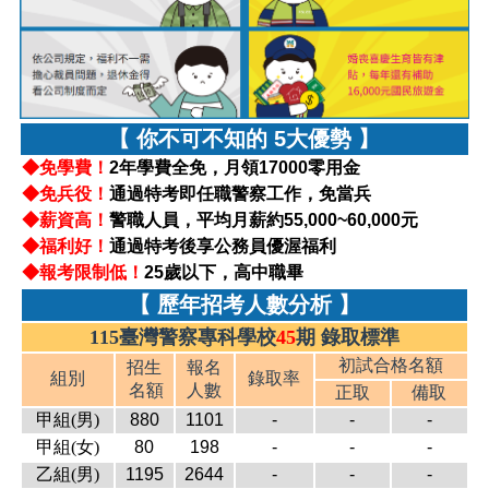
【 你不可不知的 5大優勢 】
◆免學費！
2年學費全免，月領17000零用金
◆免兵役！
通過特考即任職警察工作，免當兵
◆薪資高！
警職人員，平均月薪約55,000~60,000元
◆福利好！
通過特考後享公務員優渥福利
◆報考限制低！
25歲以下，高中職畢
【 歷年招考人數分析 】
115臺灣警察專科學校
45
期 錄取標準
初試合格名額
招生
報名
組別
錄取率
名額
人數
正取
備取
甲組(男)
880
1101
-
-
-
甲組(女)
80
198
-
-
-
乙組(男)
1195
2644
-
-
-