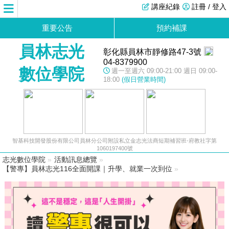
講座紀錄
註冊 / 登入
重要公告
預約補課
員林志光
彰化縣員林市靜修路47-3號
04-8379900
數位學院
週一至週六 09:00-21:00 週日 09:00-
18:00
(假日營業時間)
智基科技開發股份有限公司員林分公司附設私立金志光法商短期補習班-府教社字第
1060197400號
志光數位學院
»
活動訊息總覽
»
【警專】員林志光116全面開課｜升學、就業一次到位
»