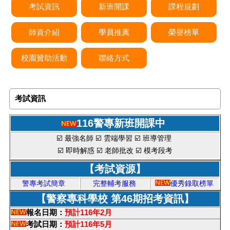
考試資訊
新班開課
課程規劃
師資介紹
學員推薦
榮譽榜單
校園贊助活動
聯絡方式
考試資訊
116警專新班開課中
☑️ 最強名師 ☑️ 雲端學習 ☑️ 班導管理 
☑️ 即時解惑 ☑️ 老師批改 ☑️ 模考段考
【考試資源】
警專考試簡章
完整輔考服務
優秀錄取榜單
【警察專科學校 第46期招考資訊】
報名日期：
預計116年2月
考試日期：
預計116年5月