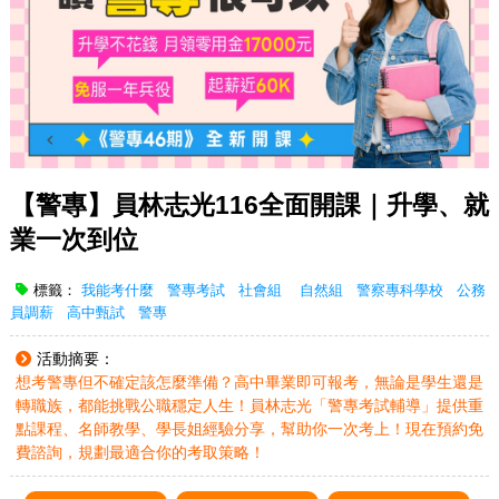
【警專】員林志光116全面開課｜升學、就
業一次到位
標籤：
我能考什麼
警專考試
社會組
自然組
警察專科學校
公務
員調薪
高中甄試
警專
活動摘要：
想考警專但不確定該怎麼準備？高中畢業即可報考，無論是學生還是
轉職族，都能挑戰公職穩定人生！員林志光「警專考試輔導」提供重
點課程、名師教學、學長姐經驗分享，幫助你一次考上！現在預約免
費諮詢，規劃最適合你的考取策略！