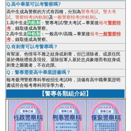
Q.高中畢業可以考警察嗎?
高中生成為警察的方式有四種，分別為
警專考試
、
警大考
試
、
警察特考(內軌制)
及
一般警察特考(外軌制)
。
1.高中生走
內軌制
：警專考試/警大考試→畢業後
報考
警察特
考
，錄取後成為警察。
2.高中生走
外軌制
：一般高中/高職→畢業後
報考
一般警察特
考
，錄取後成為警察。
Q.
有刺青可以考警專嗎？
有幫派、色情等不雅之紋身或刺青，但已清除者。或原住民
基於傳統禮俗及現役、退除役軍人基於忠貞象徵而有紋身或
刺青之圖騰者，不在此限。
Q：警專需要高中畢業證書嗎？
報考臺灣警察專科學校招生考試時，須備有高中職畢業證明
書或符合報考專科同等學力者。
【警專各類組介紹】