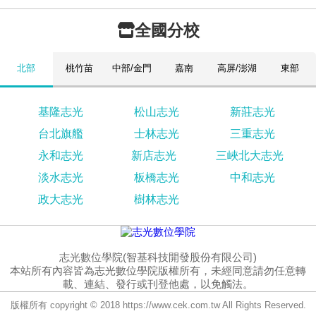
全國分校
北部
桃竹苗
中部/金門
嘉南
高屏/澎湖
東部
基隆志光
松山志光
新莊志光
台北旗艦
士林志光
三重志光
永和志光
新店志光
三峽北大志光
淡水志光
板橋志光
中和志光
政大志光
樹林志光
志光數位學院(智基科技開發股份有限公司)
本站所有內容皆為志光數位學院版權所有，未經同意請勿任意轉
載、連結、發行或刊登他處，以免觸法。
版權所有 copyright © 2018 https://www.cek.com.tw All Rights Reserved.