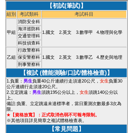
【初試(筆試)】
組別
考試類科
考試科目
消防安全科
海洋巡防科
甲組
1.國文 2.英文 3.數學甲 4.物理與化學
交通管理科
科技偵查科
行政警察科
乙組
保安警察科
1.國文 2.英文 3.數學乙 4.歷史與地理
刑事警察科
【複試 (體能測驗/口試/體格檢查)】
1.負重：
男生
負重40公斤連續行走須達20公尺，
女生
負重30
公斤連續行走須達20公尺。
2.立定跳遠：
男生
須跳
195公分以上，
女生
須跳
140公分以
上。
備註:負重、立定跳遠未達標準者，當日重測次數最多3次為
限。
【資格放寬】：正式取消色弱不可報考限制。
★
※其他項目詳見簡章之複試體格檢查表。
【常見問題】