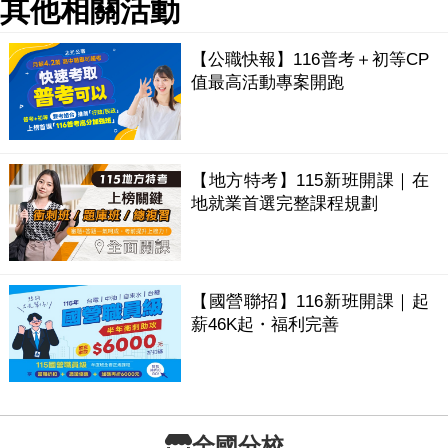
其他相關活動
【公職快報】116普考＋初等CP
值最高活動專案開跑
【地方特考】115新班開課｜在
地就業首選完整課程規劃
【國營聯招】116新班開課｜起
薪46K起・福利完善
全國分校