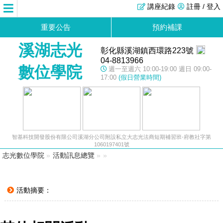
講座紀錄
註冊 / 登入
重要公告
預約補課
溪湖志光
彰化縣溪湖鎮西環路223號
04-8813966
數位學院
週一至週六 10:00-19:00 週日 09:00-
17:00
(假日營業時間)
智基科技開發股份有限公司溪湖分公司附設私立大志光法商短期補習班-府教社字第
1060197401號
志光數位學院
»
活動訊息總覽
»
»
活動摘要：