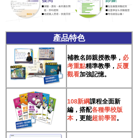
產品特色
補教名師親授教學，
必
考重點
精準教學，
反覆
觀看
加強記憶。
108新綱
課程全面新
編，搭配
各種學校版
本
，更能
超前學習
。