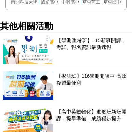
南開科技大學
旭光高中
中興高中
草屯商工
草屯國中
其他相關活動
【學測重考班】115新班開課，
考試、報名資訊最新速報
【學測班】116學測開課中 高效
複習最便利
【高中英數物化】進度班新班開
課，提早準備，成績穩步提升