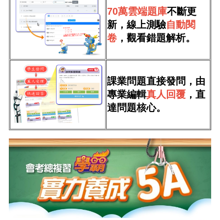
70萬雲端題庫
不斷更
新，線上測驗
自動閱
卷
，觀看錯題解析。
課業問題直接發問，由
專業編輯
真人回覆
，直
達問題核心。