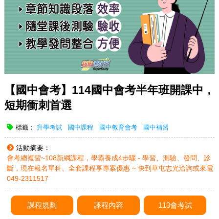
【國中會考】114國中會考半年班開課中，
短期衝刺首選
標籤：
升學考試
國中課程
國中教育會考
國中補習
活動摘要：
會考總複習~108新綱課程，學霸養成4步驟 - 學習、測驗、發問、診
斷，現在報名單科、全套課程享專案優惠 ~ 快到草屯志光洽詢或來電
049-2311517
課程規劃
課程內容
113會考試