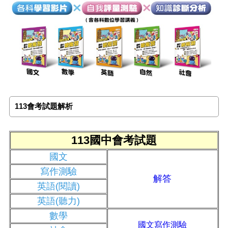
113會考試題解析
113國中會考試題
國文
寫作測驗
解答
英語(閱讀)
英語(聽力)
數學
國文寫作測驗