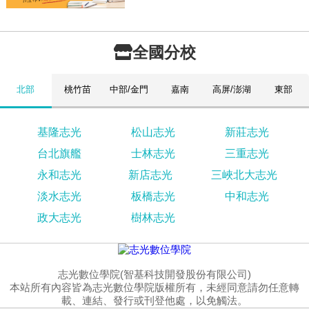
全國分校
北部
桃竹苗
中部/金門
嘉南
高屏/澎湖
東部
基隆志光
松山志光
新莊志光
台北旗艦
士林志光
三重志光
永和志光
新店志光
三峽北大志光
淡水志光
板橋志光
中和志光
政大志光
樹林志光
志光數位學院(智基科技開發股份有限公司)
本站所有內容皆為志光數位學院版權所有，未經同意請勿任意轉
載、連結、發行或刊登他處，以免觸法。