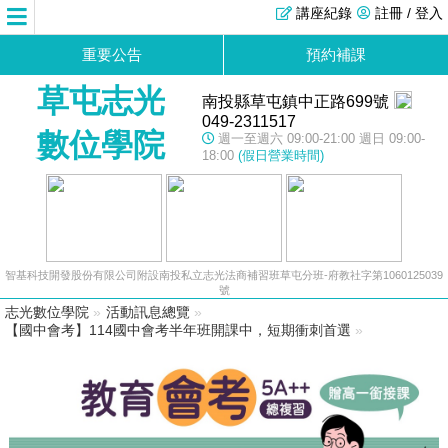
講座紀錄
註冊 / 登入
重要公告
預約補課
草屯志光
南投縣草屯鎮中正路699號
049-2311517
數位學院
週一至週六 09:00-21:00 週日 09:00-
18:00
(假日營業時間)
智基科技開發股份有限公司附設南投私立志光法商補習班草屯分班-府教社字第1060125039
號
志光數位學院
»
活動訊息總覽
»
【國中會考】114國中會考半年班開課中，短期衝刺首選
»