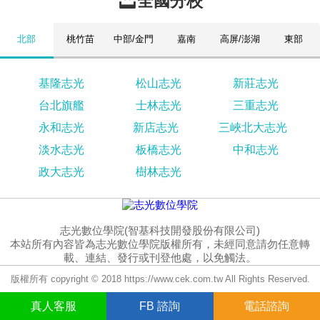
全國分校
北部
桃竹苗
中部/金門
嘉南
高屏/澎湖
東部
基隆志光
松山志光
新莊志光
台北旗艦
士林志光
三重志光
永和志光
新店志光
三峽北大志光
淡水志光
板橋志光
中和志光
政大志光
樹林志光
志光數位學院(智基科技開發股份有限公司)
本站所有內容皆為志光數位學院版權所有，未經同意請勿任意轉
載、連結、發行或刊登他處，以免觸法。
版權所有 copyright © 2018 https://www.cek.com.tw All Rights Reserved.
真人
客服
FB
諮詢
電話諮詢