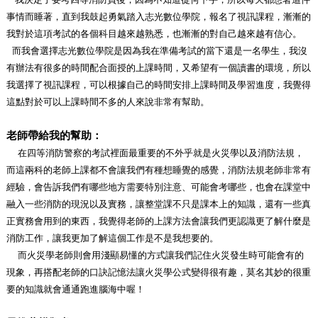
事情而睡著，直到我鼓起勇氣踏入志光數位學院，報名了視訊課程，漸漸的
我對於這項考試的各個科目越來越熟悉，也漸漸的對自己越來越有信心。
而我會選擇志光數位學院是因為我在準備考試的當下還是一名學生，我沒
有辦法有很多的時間配合面授的上課時間，又希望有一個讀書的環境，所以
我選擇了視訊課程，可以根據自己的時間安排上課時間及學習進度，我覺得
這點對於可以上課時間不多的人來說非常有幫助。
老師帶給我的幫助：
在四等消防警察的考試裡面最重要的不外乎就是火災學以及消防法規，
而這兩科的老師上課都不會讓我們有種想睡覺的感覺，消防法規老師非常有
經驗，
會告訴我們有哪些地方需要特別注意、可能會考哪些，也會在課堂中
融入一些消防的現況以及實務，讓整堂課不只是課本上的知識，還有一些真
正實務會用到的東西，我覺得老師的上課方法會讓我們更認識更了解什麼是
消防工作
，讓我更加了解這個工作是不是我想要的。
而火災學老師則會用淺顯易懂的方式讓我們記住火災發生時可能會有的
現象，再搭配老師的口訣記憶法讓火災學公式變得很有趣，莫名其妙的很重
要的知識就會通通跑進腦海中喔！