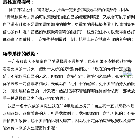
最推薦模擬考：
除了課程之外，我還想大力推薦一定要參加志光舉辦的模擬考，因為
「實戰模擬考」真的可以讓我們知道自己的程度到哪裡，又或者可以了解到
自己還有什麼不足需要需要加強的地方，更重要的是模擬考還可以達到提振
信心的作用喔！當然如果模擬考都考的很好了，也要記住不可以覺得自己好
像都會了而放掉，一定要堅持到最後一刻，榜單上肯定就會有你的名字的！
給學弟妹的鼓勵：
一定有很多人不知道自己的選擇是不是對的，也有可能不安於現狀想去
看看更高的一片天，踏出一大步的我想對你們說：「現在的你們一定很迷
茫，不能預見自己的未來，但你們一定要記得，當夢想來臨時，抓住它吧！
你的未來一定會非常精彩，去成為自己心目中的冠軍，更不要害怕旁人的眼
光，闖出屬於自己的一片天吧！然後記得不管選擇哪條路都會後悔，那就放
手一搏選擇自己內心真正想要的吧！」
我是一名十八歲的高職生我在114年應屆上榜了！而且我一直以來都不是
頭腦很好、很會讀書的人，可是我做到了，我相信你們一定也可以的！不要
害怕做出改變，也不要害怕比別人痛苦，因為說不定你的這些改變以及痛苦
能為你未來的人生豐富許多喔！