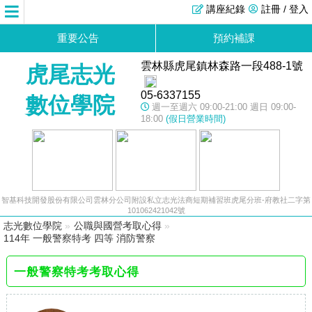
講座紀錄
註冊 / 登入
重要公告
預約補課
雲林縣虎尾鎮林森路一段488-1號
虎尾志光
05-6337155
數位學院
週一至週六 09:00-21:00 週日 09:00-
18:00
(假日營業時間)
智基科技開發股份有限公司雲林分公司附設私立志光法商短期補習班虎尾分班-府教社二字第
101062421042號
志光數位學院
»
公職與國營考取心得
»
114年 一般警察特考 四等 消防警察
一般警察特考考取心得