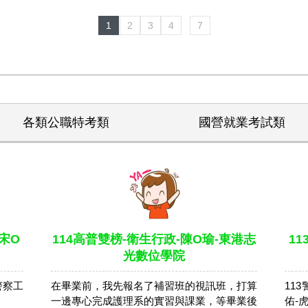
1
2
3
4
7
各類公職特考類
國營就業考試類
宋O
114高普雙榜-衛生行政-陳O瑜-東港志
1
光數位學院
警察工
在畢業前，我先報名了補習班的視訊班，打算
11
。
一邊專心完成護理系的實習與課業，等畢業後
佑-