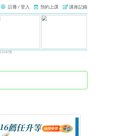
註冊 / 登入
預約上課
講座記錄
1042號