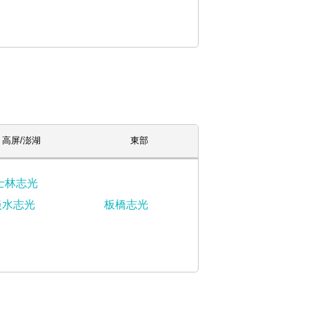
高屏/澎湖
東部
士林志光
淡水志光
板橋志光