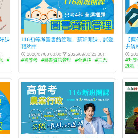
 好課
116初等考圖書館管理、新班開課，試聽
【薦
預約中
升資
0止
2026/07/03 00:00 至 2026/09/30 23:00止
202
光
#
#初等考
#圖書資訊管理
#全選擇
#志光
#升等
課程