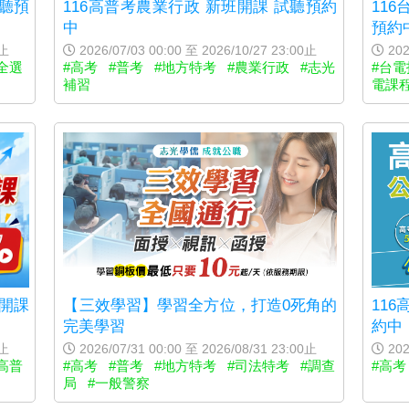
116高普考農業行政 新班開課 試聽預約
11
試聽預
中
預約
2026/07/03 00:00 至 2026/10/27 23:00止
202
0止
#高考
#普考
#地方特考
#農業行政
#志光
#台電
全選
補習
電課
【三效學習】學習全方位，打造0死角的
11
班開課
完美學習
約中
2026/07/31 00:00 至 2026/08/31 23:00止
202
0止
#高考
#普考
#地方特考
#司法特考
#調查
#高考
高普
局
#一般警察