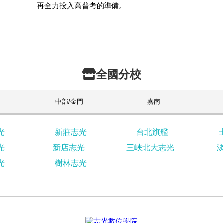
再全力投入高普考的準備。
全國分校
中部/金門
嘉南
光
新莊志光
台北旗艦
光
新店志光
三峽北大志光
光
樹林志光