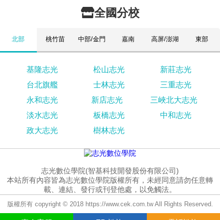
全國分校
北部
桃竹苗
中部/金門
嘉南
高屏/澎湖
東部
基隆志光
松山志光
新莊志光
台北旗艦
士林志光
三重志光
永和志光
新店志光
三峽北大志光
淡水志光
板橋志光
中和志光
政大志光
樹林志光
志光數位學院(智基科技開發股份有限公司)
本站所有內容皆為志光數位學院版權所有，未經同意請勿任意轉
載、連結、發行或刊登他處，以免觸法。
版權所有 copyright © 2018 https://www.cek.com.tw All Rights Reserved.