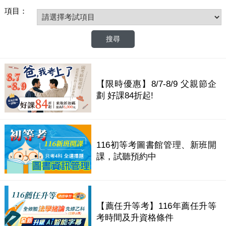
項目：
【限時優惠】8/7-8/9 父親節企
劃 好課84折起!
116初等考圖書館管理、新班開
課，試聽預約中
【薦任升等考】116年薦任升等
考時間及升資格條件