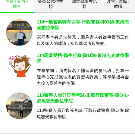
高普 / 初等 /
各類公職特考
國營就業考試
升學 / 證照 /
地特
類
類
教職
114一般警察特考四等-行政警察-宋O禎-東港志
光數位學院
宋同學本身是法律系，因為家人有從事警察工作
以及家人的建議，所以準備考取警察。
114高普雙榜-衛生行政-陳O瑜-東港志光數位學
院
在畢業前，我先報名了補習班的視訊班，打算一
邊專心完成護理系的實習與課業，等畢業後再全
力投入高普考的準備。
113警察人員升官等考試-正取行政警察-陳O佑-
虎尾志光數位學院
113警察人員升官等考試-正取行政警察-陳O佑-虎
尾志光數位學院