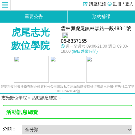
講座紀錄
註冊 / 登入
重要公告
預約補課
雲林縣虎尾鎮林森路一段488-1號
虎尾志光
05-6337155
數位學院
週一至週六 09:00-21:00 週日 09:00-
18:00
(假日營業時間)
智基科技開發股份有限公司雲林分公司附設私立志光法商短期補習班虎尾分班-府教社二字第
101062421042號
志光數位學院
»
活動訊息總覽
»
活動訊息總覽
分類：