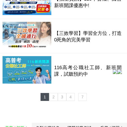
新班開課優惠中!
【三效學習】學習全方位，打造
0死角的完美學習
116高考公職社工師、新班開
課，試聽預約中
1
2
3
4
7