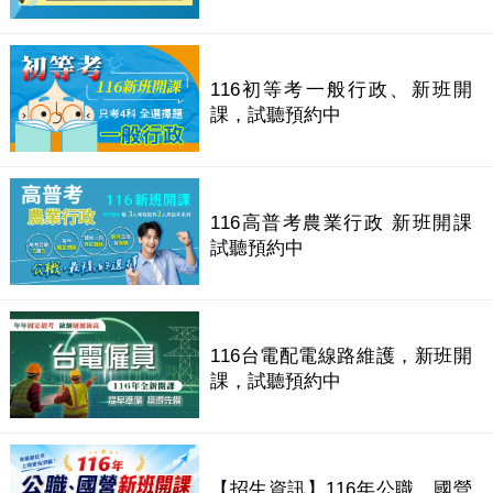
116初等考一般行政、新班開
課，試聽預約中
116高普考農業行政 新班開課
試聽預約中
116台電配電線路維護，新班開
課，試聽預約中
【招生資訊】116年公職、國營