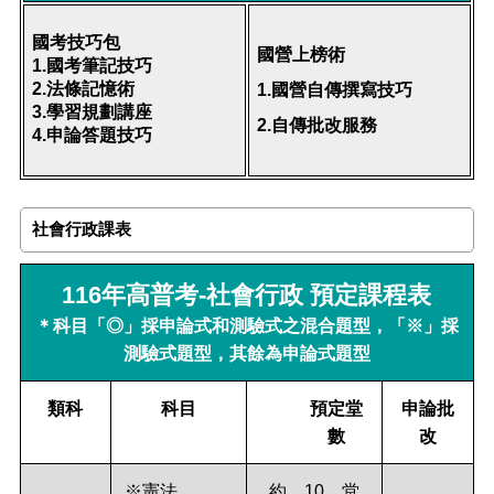
國考技巧包
國營上榜術
1.
國考筆記技巧
2.
法條記憶術
1.
國營自傳撰寫技巧
3.
學習規劃講座
2.
自傳批改服務
4.
申論答題技巧
社會行政課表
116年高普考-社會行政 預定課程表
＊科目「◎」採申論式和測驗式之混合題型，「※」採
測驗式題型，其餘為申論式題型
類科
科目
預定堂
申論批
數
改
※憲法
約 10 堂