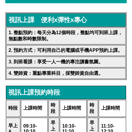
視訊上課 便利
x
彈性
x
專心
1.
整點預約：每天分為
12
個時段，整點均可到班上課，
無點數和時數限制。
2.
預約方式：可利用自己的電腦或手機
APP
預約上課。
3.
到班看課：享受一人一機的專注讀書氛圍。
4.
雙師資：重點專業科目，採雙師資自由選。
視訊上課預約時段
時
時
時段
上課時間
上課時間
上課時間
段
段
早
早
早上
09:10-
10:10-
11:10-
上
上
10:10
11:10
12:10
A