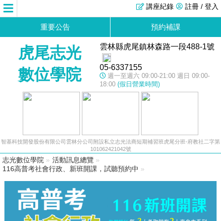
講座紀錄
註冊 / 登入
重要公告
預約補課
雲林縣虎尾鎮林森路一段488-1號
虎尾志光
05-6337155
數位學院
週一至週六 09:00-21:00 週日 09:00-
18:00
(假日營業時間)
智基科技開發股份有限公司雲林分公司附設私立志光法商短期補習班虎尾分班-府教社二字第
101062421042號
志光數位學院
»
活動訊息總覽
»
116高普考社會行政、新班開課，試聽預約中
»