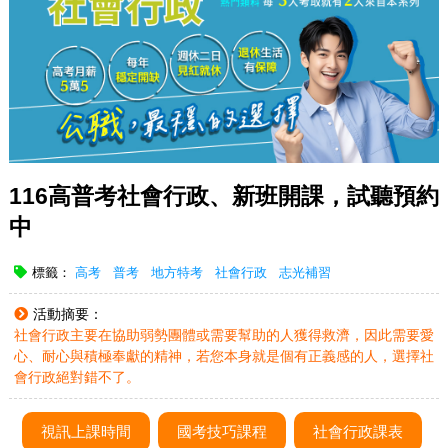
116高普考社會行政、新班開課，試聽預約
中
標籤：
高考
普考
地方特考
社會行政
志光補習
活動摘要：
社會行政主要在協助弱勢團體或需要幫助的人獲得救濟，因此需要愛
心、耐心與積極奉獻的精神，若您本身就是個有正義感的人，選擇社
會行政絕對錯不了。
視訊上課時間
國考技巧課程
社會行政課表